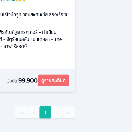
ไร่ไวน์กรูท คอนสแตนเทีย ล่องเรือชม
พิพิธภัณฑ์วูร์เทรคเกอร์ - ทำเนียบ
้ - จัตุรัสเนลสัน แมนเดลลา - The
 - ซาฟารีลอดจ์
99,900
ดูรายละเอียด
เริ่มต้น
‹‹
‹
1
›
››