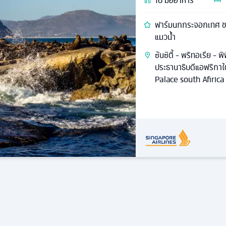
16
มื้ออาหาร
ฟาร์มนกกระจอกเทศ ชม
แมวน้ำ
ซันซิตี้ - พริทอเรีย - 
ประธานาธิบดีแอฟริกาใต
Palace south Afirica