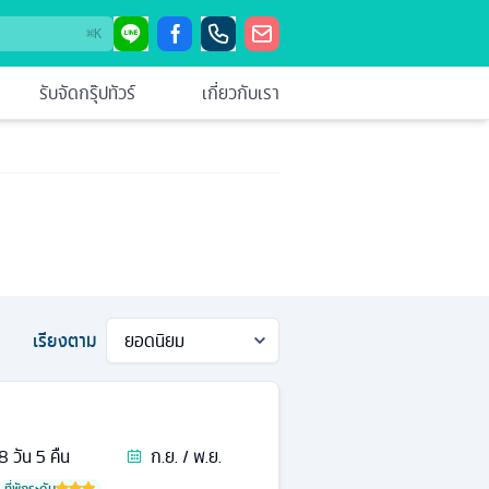
⌘
K
รับจัดกรุ๊ปทัวร์
เกี่ยวกับเรา
เรียงตาม
8
วัน
5
คืน
ก.ย. / พ.ย.
ที่พักระดับ