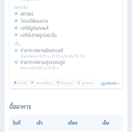
กลางวัน
สกายน์
วัดเจดีย์นมนาง
เจดีย์อูมินทงแส่
เจดีย์เสวยอูปงยะฉิ่น
เย็น
ท่าอากาศยานมัณฑะเลย์
นัดหมาย
ออก
19.15 น./20.10 น.
เที่ยวบิน
PG 714
ท่าอากาศยานสุวรรณภูมิ
เดินทางถึง
21.40 น./22.35 น.
ดูรูปเพิ่มเติม
มื้ออาหาร
วันที่
เช้า
เที่ยง
เย็น