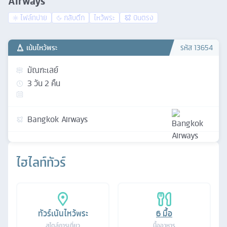
Airways
ไฟล์ทบ่าย
กลับดึก
ไหว้พระ
บินตรง
เน้นไหว้พระ
รหัส
13654
มัณฑะเลย์
3
วัน
2
คืน
Bangkok Airways
ไฮไลท์ทัวร์
ทัวร์เน้นไหว้พระ
6
มื้อ
สไตล์การเที่ยว
มื้ออาหาร