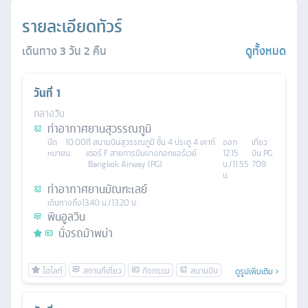
รายละเอียดทัวร์
เดินทาง
3
วัน
2
คืน
ดูทั้งหมด
วันที่
1
กลางวัน
ท่าอากาศยานสุวรรณภูมิ
นัด
10.00
ที่
สนามบินสุวรรณภูมิ ชั้น 4 ประตู 4 เคาท์
ออก
เที่ยว
หมาย
น.
เตอร์ F สายการบินบางกอกแอร์เวย์
12.15
บิน
PG
Bangkok Airway (PG)
น./11.55
709
น.
ท่าอากาศยานมัณฑะเลย์
เดินทางถึง
13.40 น./13.20 น.
พินอูลวิน
นั่งรถม้าพม่า
ดูรูปเพิ่มเติม