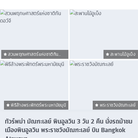
สวนพฤกษศาสตร์แห่งชาติกัน
สะพานไม้อูเบ็ง
ดอว์จี
พิธีล้างพระพักตร์พระมหามัยมุนี
พระราชวังมัณฑะเลย์
ทัวร์พม่า มัณฑะเลย์ พินอูลวิน 3 วัน 2 คืน นั่งรถม้าชม
เมืองพินอูลวิน พระราชวังมัณฑะเลย์ บิน Bangkok