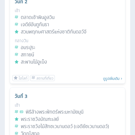
วันที่
2
เช้า
ตลาดเช้าพินอูลวิน
เจดีย์อันทูกันธา
สวนพฤกษศาสตร์แห่งชาติกันดอว์จี
กลางวัน
อมรปุระ
สกายน์
สะพานไม้อูเบ็ง
ดูรูปเพิ่มเติม
วันที่
3
เช้า
พิธีล้างพระพักตร์พระมหามัยมุนี
พระราชวังมัณฑะเลย์
พระราชวังไม้สักชเวนานดอว์ (เจดีย์ชเวนานดอว์)
วัดกุโสดอ