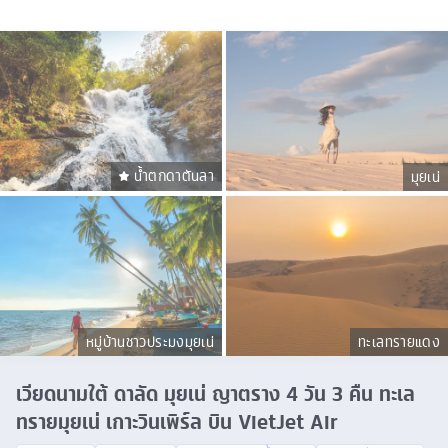
น้ำตกดาตันลา
มุยเน่
หมู่บ้านชาวประมงมุยเน่
ทะเลทรายแดง
เวียดนามใต้ ดาลัด มุยเน่ ญาตราง 4 วัน 3 คืน ทะเล
ทรายมุยเน่ เกาะวินเพิร์ล บิน VietJet Air