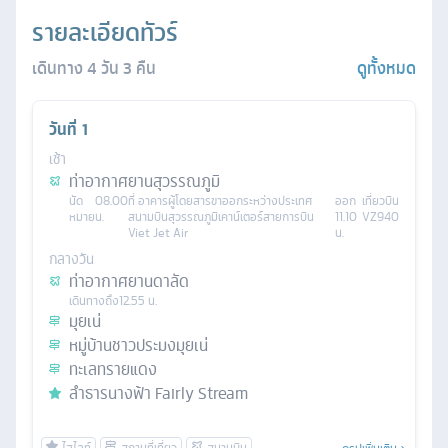
รายละเอียดทัวร์
เดินทาง
4
วัน
3
คืน
ดูทั้งหมด
วันที่
1
เช้า
ท่าอากาศยานสุวรรณภูมิ
นัด
08.00
ที่
อาคารผู้โดยสารขาออกระหว่างประเทศ
ออก
เที่ยวบิน
หมาย
น.
สนามบินสุวรรณภูมิเคาน์เตอร์สายการบิน
11.10
VZ940
Viet Jet Air
น.
กลางวัน
ท่าอากาศยานดาลัด
เดินทางถึง
12.55 น.
มุยเน่
หมู่บ้านชาวประมงมุยเน่
ทะเลทรายแดง
ลำธารนางฟ้า Fairly Stream