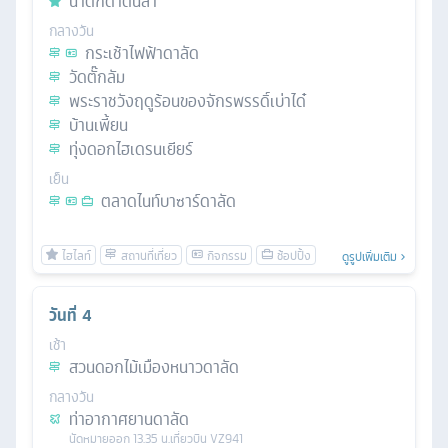
น้ำตกดาตันลา
กลางวัน
กระเช้าไฟฟ้าดาลัด
วัดตั๊กลัม
พระราชวังฤดูร้อนของจักรพรรดิ์เบ่าได๋
บ้านเพี้ยน
ทุ่งดอกไฮเดรนเยียร์
เย็น
ตลาดไนท์บาซาร์ดาลัด
ดูรูปเพิ่มเติม
วันที่
4
เช้า
สวนดอกไม้เมืองหนาวดาลัด
กลางวัน
ท่าอากาศยานดาลัด
นัดหมาย
ออก
13.35 น.
เที่ยวบิน
VZ941