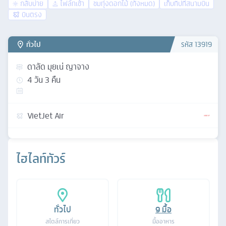
กลับบ่าย
ไฟล์ทเช้า
ชมทุ่งดอกไม้ (ทั้งหมด)
เก็บทิปที่สนามบิน
บินตรง
ทั่วไป
รหัส
13919
ดาลัด มุยเน่ ญาจาง
4
วัน
3
คืน
VietJet Air
ไฮไลท์ทัวร์
ทั่วไป
9
มื้อ
สไตล์การเที่ยว
มื้ออาหาร