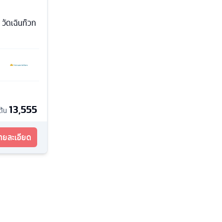
วัดเฉินก๊วก
13,555
มต้น
รายละเอียด