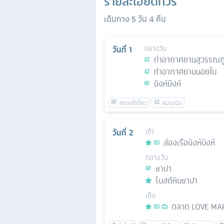
รายละเอียดทัวร์
เดินทาง
5
วัน
4
คืน
วันที่
1
กลางวัน
ท่าอากาศยานสุวรรณภู
ท่าอากาศยานนอยไบ
นิงห์บิงห์
วันที่
2
เช้า
ล่องเรือนิงห์บิงห์
กลางวัน
ซาปา
โบสถ์หินซาปา
เย็น
ตลาด LOVE MA