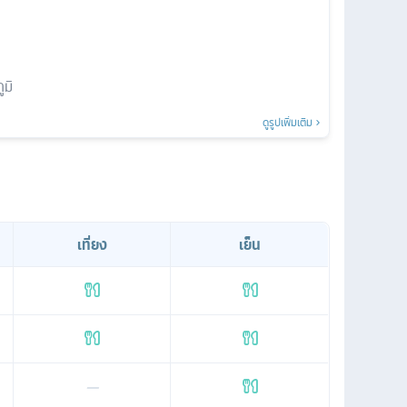
มิ
ดูรูปเพิ่มเติม
เที่ยง
เย็น
—