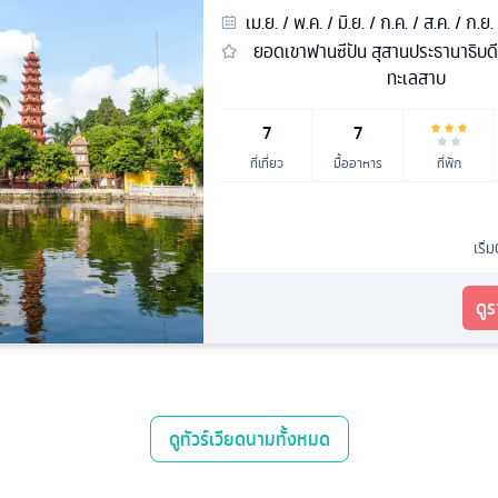
เม.ย. / พ.ค. / มิ.ย. / ก.ค. / ส.ค. / ก.ย.
ยอดเขาฟานซีปัน สุสานประธานาธิบดี 
ทะเลสาบ
7
7
ที่เที่ยว
มื้ออาหาร
ที่พัก
เริ่
ดู
ดู
ทัวร์เวียดนาม
ทั้งหมด