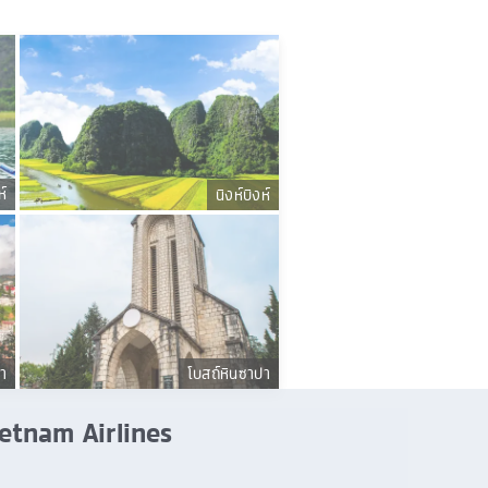
ห์
นิงห์บิงห์
า
โบสถ์หินซาปา
Vietnam Airlines