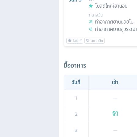
โบสถ์ใหญ่ฮานอย
กลางวัน
ท่าอากาศยานนอยไบ
ท่าอากาศยานสุวรรณภู
มื้ออาหาร
วันที่
เช้า
1
—
2
3
—