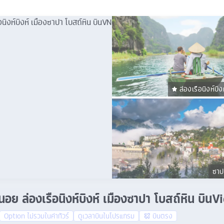
ล่องเรือนิงห์บิง
ซาป
านอย ล่องเรือนิงห์บิงห์ เมืองซาปา โบสถ์หิน บิน
Option ไม่รวมในค่าทัวร์
ดูเวลาบินในโปรแกรม
บินตรง