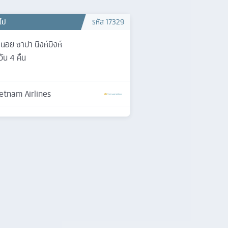
วไป
รหัส
17329
นอย ซาปา นิงห์บิงห์
วัน
4
คืน
etnam Airlines