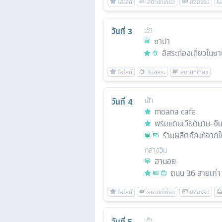
วันที่
3
เช้า
ซาปา
อิสระท่องเที่ยวในซ
วันที่
4
เช้า
moana cafe
พรมแดนเวียดนาม-จี
ร้านผลิตภัณฑ์จากไ
กลางวัน
ฮานอย
ถนน 36 สายเก่า
วันที่
5
เช้า