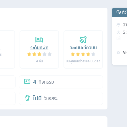
ทั่
ฮา
5
อ
ระดับที่พัก
คะแนนเที่ยวบิน
Vi
าร
4
คืน
บินฟูลเซอร์วิส และบินตรง
4
กิจกรรม
ไม่มี
วันอิสระ