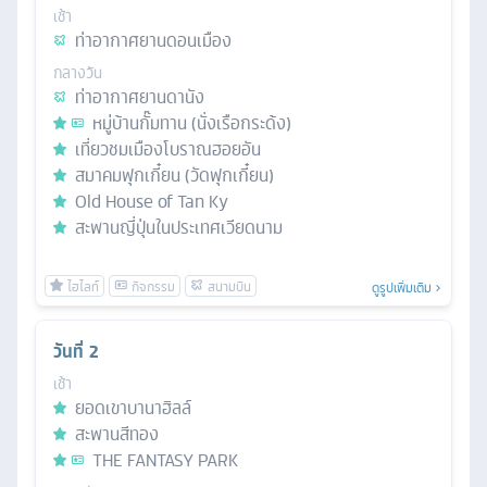
เช้า
ท่าอากาศยานดอนเมือง
กลางวัน
ท่าอากาศยานดานัง
หมู่บ้านกั๊มทาน (นั่งเรือกระด้ง)
เที่ยวชมเมืองโบราณฮอยอัน
สมาคมฟุกเกี๋ยน (วัดฟุกเกี๋ยน)
Old House of Tan Ky
สะพานญี่ปุ่นในประเทศเวียดนาม
ดูรูปเพิ่มเติม
วันที่
2
เช้า
ยอดเขาบานาฮิลล์
สะพานสีทอง
THE FANTASY PARK