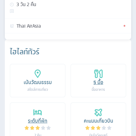
3
วัน
2
คืน
Thai AirAsia
ไฮไลท์ทัวร์
เน้นวัฒนธรรม
5
มื้อ
สไตล์การเที่ยว
มื้ออาหาร
ระดับที่พัก
คะแนนเที่ยวบิน
2
คืน
บินโลว์คอสต์