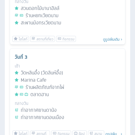
กลางวัน
สวนดอกไม้บานาฮิลล์
ร้านหยกเวียดนาม
สะพานมังกรเวียดนาม
ดูรูปเพิ่มเติม
วันที่
3
เช้า
วัดหลินอึ๋ง (วัดลินห์อึ๋ง)
Marina Cafe
ร้านผลิตภัณฑ์จากไผ่
ตลาดฮาน
กลางวัน
ท่าอากาศยานดานัง
ท่าอากาศยานดอนเมือง
ดูรูปเพิ่ม