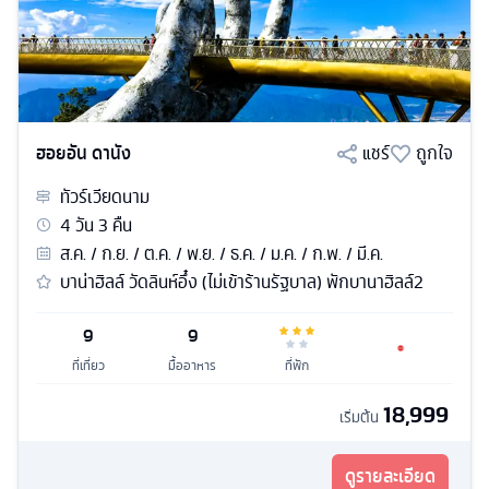
ฮอยอัน ดานัง
แชร์
ถูกใจ
ทัวร์
เวียดนาม
4
วัน
3
คืน
ส.ค. / ก.ย. / ต.ค. / พ.ย. / ธ.ค. / ม.ค. / ก.พ. / มี.ค.
บาน่าฮิลล์ วัดลินห์อึ๋ง (ไม่เข้าร้านรัฐบาล) พักบานาฮิลล์2
9
9
ที่เที่ยว
มื้ออาหาร
ที่พัก
18,999
เริ่มต้น
ดูรายละเอียด