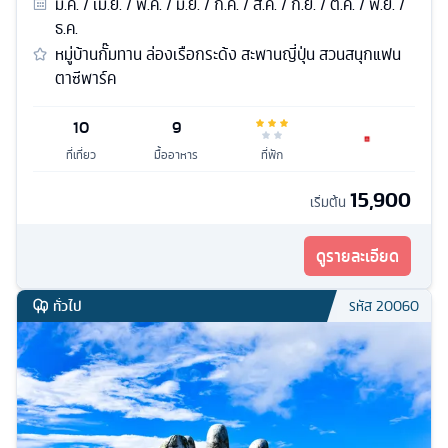
มี.ค. / เม.ย. / พ.ค. / มิ.ย. / ก.ค. / ส.ค. / ก.ย. / ต.ค. / พ.ย. /
ธ.ค.
หมู่บ้านกั๊มทาน ล่องเรือกระด้ง สะพานญี่ปุ่น สวนสนุกแฟน
ตาซีพาร์ค
10
9
ที่เที่ยว
มื้ออาหาร
ที่พัก
15,900
เริ่มต้น
ดูรายละเอียด
ทั่วไป
รหัส
20060