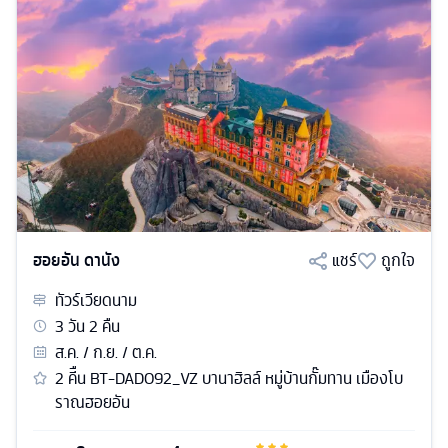
ฮอยอัน ดานัง
แชร์
ถูกใจ
ทัวร์
เวียดนาม
3
วัน
2
คืน
ส.ค. / ก.ย. / ต.ค.
2 คีืน BT-DAD092_VZ บานาฮิลล์ หมู่บ้านกั๊มทาน เมืองโบ
ราณฮอยอัน