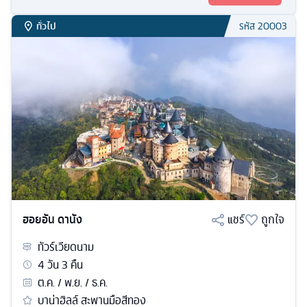
ทั่วไป
รหัส
20003
ฮอยอัน ดานัง
แชร์
ถูกใจ
ทัวร์
เวียดนาม
4
วัน
3
คืน
ต.ค. / พ.ย. / ธ.ค.
บาน่าฮิลล์ สะพานมือสีทอง