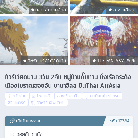
ยอดเขาบานาฮิลล์
สะพานสีทอง
สะพานมังกรเวียดนาม
THE FANTASY PARK
ทัวร์เวียดนาม 3วัน 2คืน หมู่บ้านกั๊มทาน นั่งเรือกระด้ง
เมืองโบราณฮอยอัน บานาฮิลล์ บินThai AirAsia
กลับบ่าย
ไฟล์ทเช้า
ล่องเรือชมวิว
ดูเวลาบินในโปรแกรม
บินตรง
อาหารมื้อพิเศษ!!!!
เน้นวัฒนธรรม
รหัส
17384
ฮอยอัน ดานัง