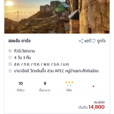
ฮอยอัน ดานัง
แชร์
ถูกใจ
ทัวร์
เวียดนาม
4
วัน
3
คืน
ส.ค. / ก.ย. / ต.ค. / พ.ย. / ธ.ค. / ม.ค.
บานาฮิลล์ วัดหลินอึ๋ง สวน APEC หมู่บ้านแกะสักหินอ่อน
10
9
ที่เที่ยว
มื้ออาหาร
ที่พัก
16,800
14,800
เริ่มต้น