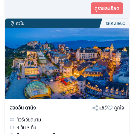
ดูรายละเอียด
ทั่วไป
รหัส
21860
ฮอยอัน ดานัง
แชร์
ถูกใจ
ทัวร์
เวียดนาม
4
วัน
3
คืน