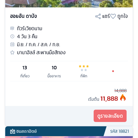
ฮอยอัน ดานัง
แชร์
ถูกใจ
ทัวร์
เวียดนาม
4
วัน
3
คืน
มิ.ย. / ก.ค. / ส.ค. / ก.ย.
บานาฮิลล์ สะพานมือสีทอง
13
10
ที่เที่ยว
มื้ออาหาร
ที่พัก
14,888
11,888
เริ่มต้น
ดูรายละเอียด
ชมสถาปัตย์
รหัส
18821