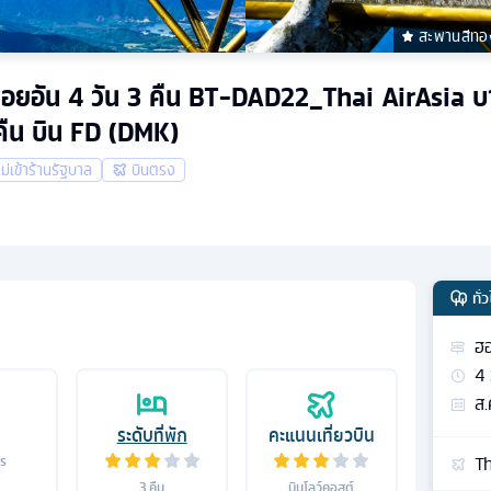
สะพานสีทอ
ยอัน 4 วัน 3 คืน BT-DAD22_Thai AirAsia บาน่าฮ
คืน บิน FD (DMK)
ไม่เข้าร้านรัฐบาล
บินตรง
ทั่
ฮอ
4
ส.
ระดับที่พัก
คะแนนเที่ยวบิน
Th
าร
3
คืน
บินโลว์คอสต์