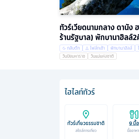
ทัวร์เวียดนามกลาง ดานัง ฮอ
ร้านรัฐบาล) พักบานาฮิลล์2
กลับดึก
ไฟล์ทเช้า
พักบานาฮิลล์
วันปิยมหาราช
วันแม่แห่งชาติ
ไฮไลท์ทัวร์
ทัวร์เที่ยวธรรมชาติ
9
มื้อ
สไตล์การเที่ยว
มื้ออาห