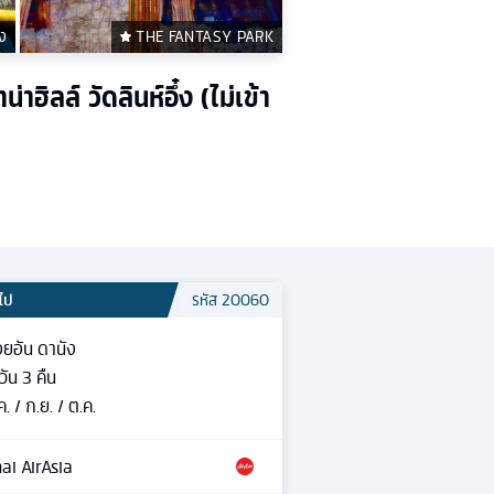
ง
THE FANTASY PARK
ิลล์ วัดลินห์อึ๋ง (ไม่เข้า
วไป
รหัส
20060
ยอัน ดานัง
วัน
3
คืน
ค. / ก.ย. / ต.ค.
ai AirAsia