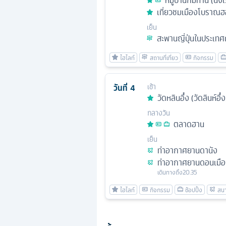
หมู่บ้านกั๊มทาน (นั่ง
เที่ยวชมเมืองโบราณฮ
เย็น
สะพานญี่ปุ่นในประเทศ
วันที่
4
เช้า
วัดหลินอึ๋ง (วัดลินห์อึ๋ง
กลางวัน
ตลาดฮาน
เย็น
ท่าอากาศยานดานัง
ท่าอากาศยานดอนเมื
เดินทางถึง
20.35