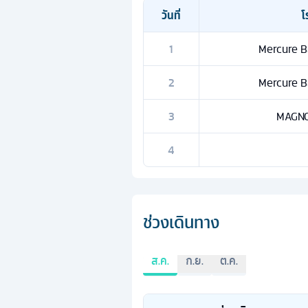
วันที่
โ
1
Mercure Ba
2
Mercure Ba
3
MAGNOL
4
ช่วงเดินทาง
ส.ค.
ก.ย.
ต.ค.