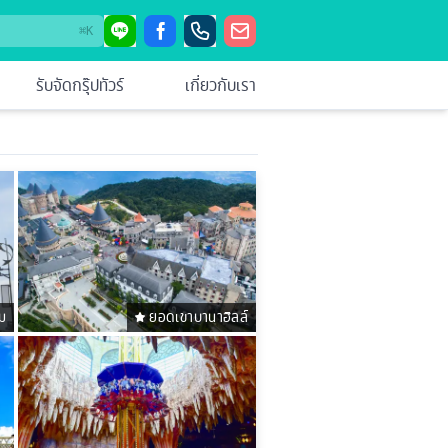
⌘
K
รับจัดกรุ๊ปทัวร์
เกี่ยวกับเรา
ม
ยอดเขาบานาฮิลล์