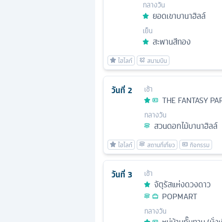
กลางวัน
ยอดเขาบานาฮิลล์
เย็น
สะพานสีทอง
วันที่
2
เช้า
THE FANTASY PA
กลางวัน
สวนดอกไม้บานาฮิลล์
วันที่
3
เช้า
จัตุรัสแห่งดวงดาว
POPMART
กลางวัน