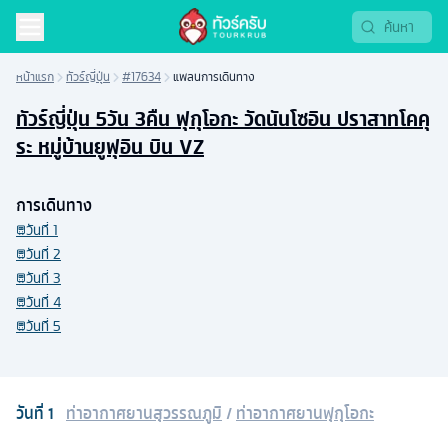
หน้าแรก
ทัวร์ญี่ปุ่น
#17634
แพลนการเดินทาง
ทัวร์ญี่ปุ่น 5วัน 3คืน ฟุกุโอกะ วัดนันโซอิน ปราสาทโคคุ
ระ หมู่บ้านยูฟุอิน บิน VZ
การเดินทาง
วันที่
1
วันที่
2
วันที่
3
วันที่
4
วันที่
5
วันที่
1
ท่าอากาศยานสุวรรณภูมิ
/
ท่าอากาศยานฟุกุโอกะ