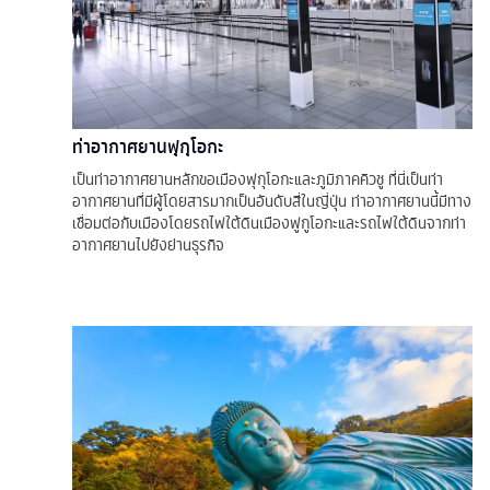
ท่าอากาศยานฟุกุโอกะ
เป็นท่าอากาศยานหลักขอเมืองฟุกุโอกะและภูมิภาคคิวชู ที่นี่เป็นท่า
อากาศยานที่มีผู้โดยสารมากเป็นอันดับสี่ในญี่ปุ่น ท่าอากาศยานนี้มีทาง
เชื่อมต่อกับเมืองโดยรถไฟใต้ดินเมืองฟูกูโอกะและรถไฟใต้ดินจากท่า
อากาศยานไปยังย่านธุรกิจ