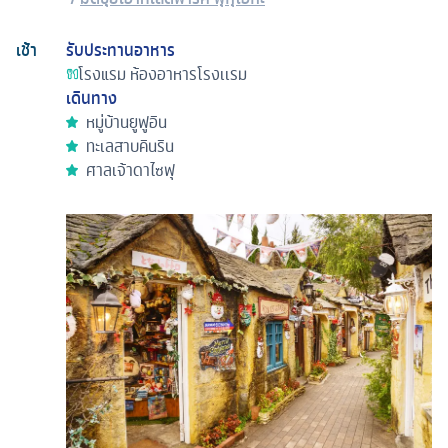
เช้า
รับประทานอาหาร
โรงแรม
ห้องอาหารโรงเเรม
เดินทาง
หมู่บ้านยูฟูอิน
ทะเลสาบคินริน
ศาลเจ้าดาไซฟุ