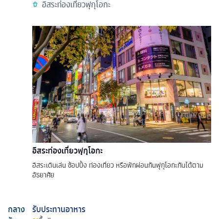
อิสระท่องเที่ยวฟุกุโอกะ
อิสระท่องเที่ยวฟุกุโอกะ
อิสระเดินเล่น ช้อปปิ้ง ท่องเที่ยว หรือพักผ่อนกันฟุกุโอกะกันได้ตาม
อัธยาศัย
กลาง
รับประทานอาหาร