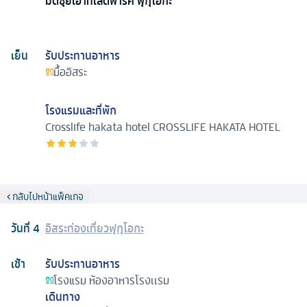
มิตซุยเอาท์เลตพาร์ค ฟุกุโอกะ
เย็น
รับประทานอาหาร
มื้ออิสระ
โรงแรมและที่พัก
Crosslife hakata hotel
CROSSLIFE HAKATA HOTEL
กลับไปหน้าแพ็คเกจ
วันที่
4
อิสระท่องเที่ยวฟุกุโอกะ
เช้า
รับประทานอาหาร
โรงแรม
ห้องอาหารโรงเเรม
เดินทาง