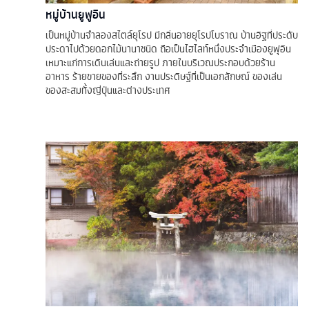
หมู่บ้านยูฟูอิน
เป็นหมู่บ้านจำลองสไตล์ยุโรป มีกลิ่นอายยุโรปโบราณ บ้านอิฐที่ประดับ
ประดาไปด้วยดอกไม้นานาชนิด ถือเป็นไฮไลท์หนึ่งประจำเมืองยูฟุอิน
เหมาะแก่การเดินเล่นและถ่ายรูป ภายในบริเวณประกอบด้วยร้าน
อาหาร ร้ายขายของที่ระลึก งานประดิษฐ์ที่เป็นเอกลักษณ์ ของเล่น
ของสะสมทั้งญี่ปุ่นและต่างประเทศ