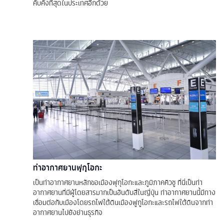
คับคั่งที่สุดในประเทศอีกด้วย
ท่าอากาศยานฟุกุโอกะ
เป็นท่าอากาศยานหลักขอเมืองฟุกุโอกะและภูมิภาคคิวชู ที่นี่เป็นท่า
อากาศยานที่มีผู้โดยสารมากเป็นอันดับสี่ในญี่ปุ่น ท่าอากาศยานนี้มีทาง
เชื่อมต่อกับเมืองโดยรถไฟใต้ดินเมืองฟูกูโอกะและรถไฟใต้ดินจากท่า
อากาศยานไปยังย่านธุรกิจ