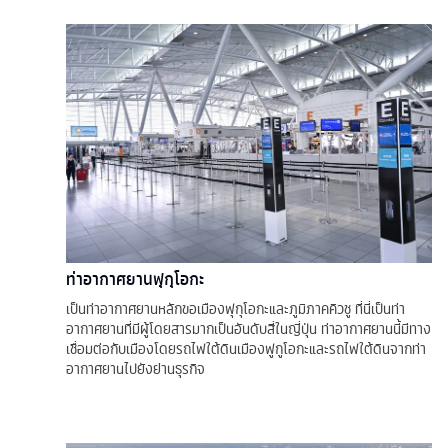
ท่าอากาศยานฟุกุโอกะ
เป็นท่าอากาศยานหลักขอเมืองฟุกุโอกะและภูมิภาคคิวชู ที่นี่เป็นท่า
อากาศยานที่มีผู้โดยสารมากเป็นอันดับสี่ในญี่ปุ่น ท่าอากาศยานนี้มีทาง
เชื่อมต่อกับเมืองโดยรถไฟใต้ดินเมืองฟูกูโอกะและรถไฟใต้ดินจากท่า
อากาศยานไปยังย่านธุรกิจ