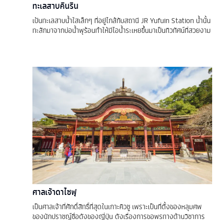
ทะเลสาบคินริน
เป้นทะเลสาบน้ำใสเล็กๆ ที่อยู่ไกล้กับสถานี JR Yufuin Station น้ำนั้น
ทะลักมาจากบ่อน้ำพุร้อนทำให้มีไอน้ำระเหยขึ้นมาเป็นทิวทัศน์ที่สวยงาม
ศาลเจ้าดาไซฟุ
เป็นศาลเจ้าที่ศักดิ์สิทธิ์ที่สุดในเกาะคิวชู เพราะเป็นที่ตั้งของหลุมศพ
ของนักปราชญ์ชื่อดังของญี่ปุ่น ดังเรื่องการขอพรทางด้านวิชาการ