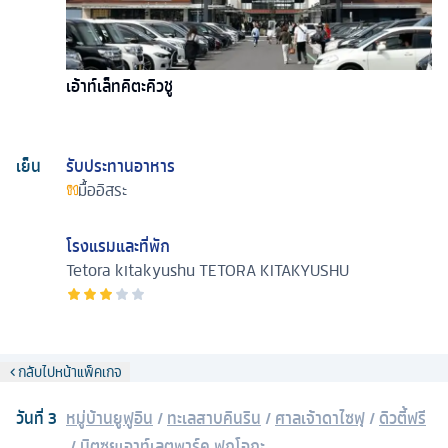
เอ้าท์เล็ทคิตะคิวชู
เย็น
รับประทานอาหาร
มื้ออิสระ
โรงแรมและที่พัก
Tetora kitakyushu
TETORA KITAKYUSHU
กลับไปหน้าแพ็คเกจ
วันที่
3
หมู่บ้านยูฟูอิน
/
ทะเลสาบคินริน
/
ศาลเจ้าดาไซฟุ
/
ดิวตี้ฟรี
/
มิตซุยเอาท์เลตพาร์ค ฟุกุโอกะ