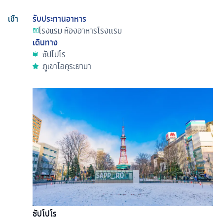
เช้า
รับประทานอาหาร
โรงแรม
ห้องอาหารโรงเเรม
เดินทาง
ซัปโปโร
ภูเขาโอคุระยามา
ซัปโปโร