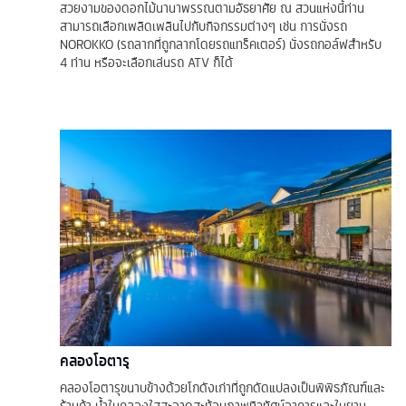
สวยงามของดอกไม้นานาพรรณตามอัธยาศัย ณ สวนแห่งนี้ท่าน
สามารถเลือกเพลิดเพลินไปกับกิจกรรมต่างๆ เช่น การนั่งรถ
NOROKKO (รถลากที่ถูกลากโดยรถแทร็คเตอร์) นั่งรถกอล์ฟสำหรับ
4 ท่าน หรือจะเลือกเล่นรถ ATV ก็ได้
คลองโอตารุ
คลองโอตารุขนาบข้างด้วยโกดังเก่าที่ถูกดัดแปลงเป็นพิพิธภัณฑ์และ
ร้านค้า น้ำในคลองใสสะอาดสะท้อนภาพทิวทัศน์อาคารและในยาม