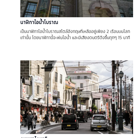
นาฬิกาไอน้ำโบราณ
เป็นนาฬิกาไอน้ำโบราณสไตล์อังกฤษที่เหลืออยู่เพียง 2 เรือนบนโลก
เท่านั้น โดยนาฬิกานี้จะพ่นไอน้ำ และมีเสียงดนตรีดังขึ้นทุกๆ 15 นาที