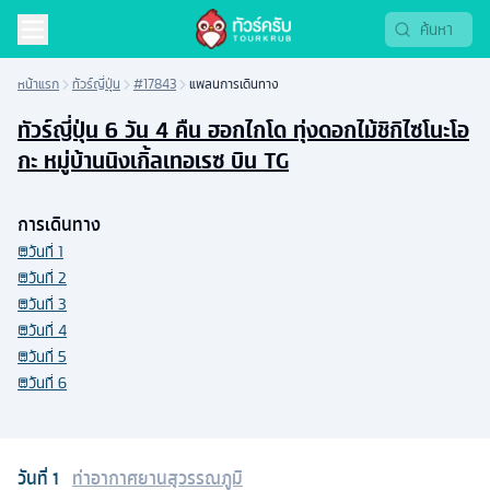
หน้าแรก
ทัวร์ญี่ปุ่น
#17843
แพลนการเดินทาง
ทัวร์ญี่ปุ่น 6 วัน 4 คืน ฮอกไกโด ทุ่งดอกไม้ชิกิไซโนะโอ
กะ หมู่บ้านนิงเกิ้ลเทอเรซ บิน TG
การเดินทาง
วันที่
1
วันที่
2
วันที่
3
วันที่
4
วันที่
5
วันที่
6
วันที่
1
ท่าอากาศยานสุวรรณภูมิ