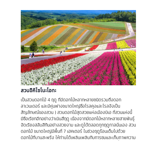
สวนชิคิไซโนะโอกะ
เป็นสวนดอกไม้ 4 ฤดู ที่มีดอกไม้หลากหลายชนิดรวมถึงดอก
ลาเวนเดอร์ และมีหุ่นฟางขนาดใหญ่ชื่อโรลคุงและโรลจังเป็น
สัญลักษณ์ของสวน ) สวนดอกไม้สุดสวยแห่งเมืองบิเอ ที่สวนแห่งนี้
มีชื่อเรียกอีกอย่างว่าเนินสี่ฤดู เนื่องจากมีดอกไม้หลากหลายสายพันธุ์
จัดเรียงสลับสีกันอย่างสวยงาม และดูได้ตลอดทุกฤดูกาลนั่นเอง สวน
ดอกไม้ ขนาดใหญ่มีพื้นที่ 7 เฮคเตอร์ ในช่วงฤดูร้อนเต็มไปด้วย
ดอกไม้ที่บานสะพรั่ง ให้ท่านได้เพลินเพลินกับการชมและเก็บภาพความ