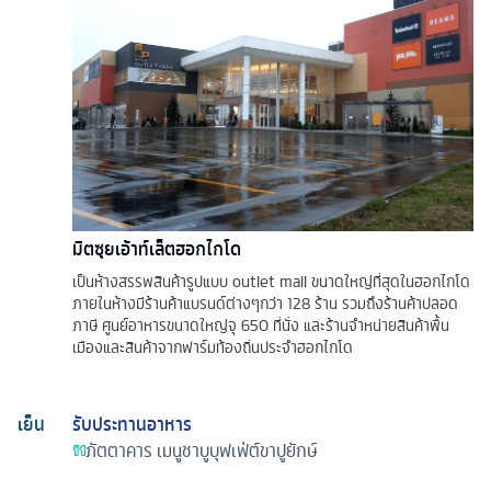
มิตซุยเอ้าท์เล็ตฮอกไกโด
เป็นห้างสรรพสินค้ารูปแบบ outlet mall ขนาดใหญ่ที่สุดในฮอกไกโด
ภายในห้างมีร้านค้าแบรนด์ต่างๆกว่า 128 ร้าน รวมถึงร้านค้าปลอด
ภาษี ศูนย์อาหารขนาดใหญ่จุ 650 ที่นั่ง และร้านจำหน่ายสินค้าพื้น
เมืองและสินค้าจากฟาร์มท้องถิ่นประจำฮอกไกโด
เย็น
รับประทานอาหาร
ภัตตาคาร
เมนูชาบูบุฟเฟ่ต์ขาปูยักษ์