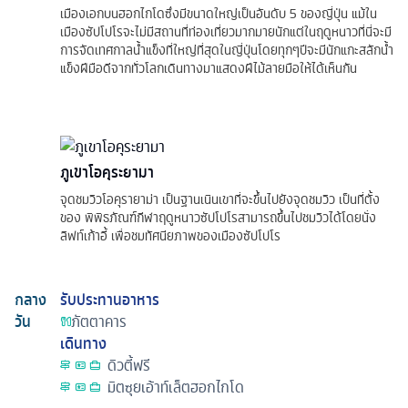
เมืองเอกบนฮอกไกโดซึ่งมีขนาดใหญ่เป็นอันดับ 5 ของญี่ปุ่น แม้ใน
เมืองซัปโปโรจะไม่มีสถานที่ท่องเที่ยวมากมายนักแต่ในฤดูหนาวที่นี่จะมี
การจัดเทศกาลน้ำแข็งที่ใหญ่ที่สุดในญี่ปุ่นโดยทุกๆปีจะมีนักแกะสลักน้ำ
แข็งฝีมือดีจากทั่วโลกเดินทางมาแสดงฝีไม้ลายมือให้ได้เห็นกัน
ภูเขาโอคุระยามา
จุดชมวิวโอคุรายาม่า เป็นฐานเนินเขาที่จะขึ้นไปยังจุดชมวิว เป็นที่ตั้ง
ของ พิพิธภัณฑ์กีฬาฤดูหนาวซัปโปโรสามารถขึ้นไปชมวิวได้โดยนั่ง
ลิฟท์เก้าอี้ เพื่อชมทัศนียภาพของเมืองซัปโปโร
กลาง
รับประทานอาหาร
วัน
ภัตตาคาร
เดินทาง
ดิวตี้ฟรี
มิตซุยเอ้าท์เล็ตฮอกไกโด