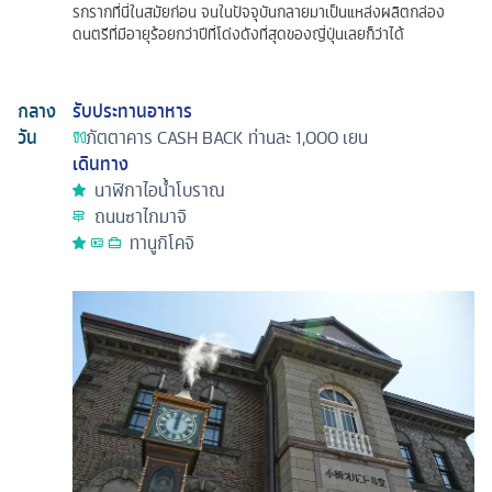
รกรากที่นี่ในสมัยก่อน จนในปัจจุบันกลายมาเป็นแหล่งผลิตกล่อง
ดนตรีที่มีอายุร้อยกว่าปีที่โด่งดังที่สุดของญี่ปุ่นเลยก็ว่าได้
กลาง
รับประทานอาหาร
วัน
ภัตตาคาร
CASH BACK ท่านละ 1,000 เยน
เดินทาง
นาฬิกาไอน้ำโบราณ
ถนนซาไกมาจิ
ทานูกิโคจิ