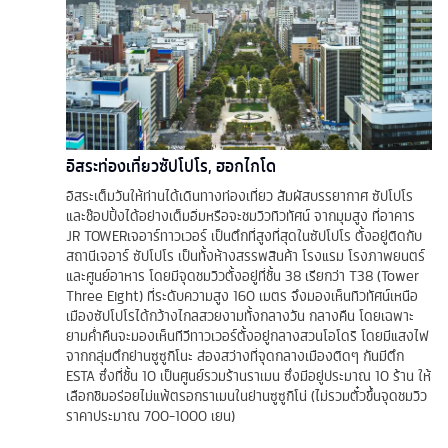
อิสระท่องเที่ยวซัปโปโร, ฮอกไกโด
อิสระเต็มวันให้ท่านได้เดินทางท่องเที่ยว สัมผัสบรรยากาศ ซัปโปโร
และช๊อปปิ้งได้อย่างเต็มอิ่มหรือจะชมวิวทิวทัศน์ จากมุมสูง ที่อาคาร
JR TOWERเจอาร์ทาวเวอร์ เป็นตึกที่สูงที่สุดในซัปโปโร ตั้งอยู่ติดกับ
สถานีเจอาร์ ซัปโปโร เป็นทั้งห้างสรรพสินค้า โรงแรม โรงภาพยนตร์
และศูนย์อาหาร โดยมีจุดชมวิวตั้งอยู่ที่ชั้น 38 เรียกว่า T38 (Tower
Three Eight) ที่ระดับความสูง 160 เมตร จึงมองเห็นทิวทัศน์เหนือ
เมืองซัปโปโรได้กว้างไกลสวยงามทั้งกลางวัน กลางคืน โดยเฉพาะ
ยามค่ำคืนจะมองเห็นทีวีทาวเวอร์ตั้งอยู่กลางสวนโอโดริ โดยมีแสงไฟ
จากกลุ่มตึกย่านซูซูกิโนะ ส่องสว่างที่จุดกลางเมืองติดๆ กันมีตึก
ESTA ซึ่งที่ชั้น 10 เป็นศูนย์รวมร้านราเมน ซึ่งมีอยู่ประมาณ 10 ร้าน ให้
เลือกชิมอร่อยไม่แพ้ตรอกราเมนในย่านซูซูกิโน่ (ไม่รวมตั๋วขึ้นจุดชมวิว
ราคาประมาณ 700-1000 เยน)