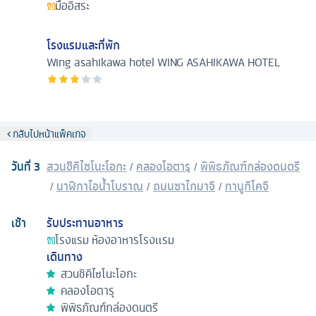
มื้ออิสระ
โรงแรมและที่พัก
Wing asahikawa hotel
WING ASAHIKAWA HOTEL
กลับไปหน้าแพ็คเกจ
วันที่
3
สวนชิคิไซโนะโอกะ
/
คลองโอตารุ
/
พิพิธภัณฑ์กล่องดนตรี
/
นาฬิกาไอน้ำโบราณ
/
ถนนซาไกมาจิ
/
ทานูกิโคจิ
เช้า
รับประทานอาหาร
โรงแรม
ห้องอาหารโรงเเรม
เดินทาง
สวนชิคิไซโนะโอกะ
คลองโอตารุ
พิพิธภัณฑ์กล่องดนตรี