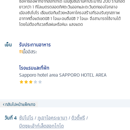
ซื้อหาของฝากจากฮอกไกโด เป็นชุมชนร้านค้าประมาณ 200 ร้านทอด
ยาวกว่า 1 กิโลเมตรตลอดทิศตะวันออกและตะวันตกของใจกลาง
เมืองซัปโปโร เชื่อมต่อกันด้วยหลังคาโครงสร้างที่รองรับทุกสภาพ
อากาศตั้งแต่เขตนิชิ 1 โจเมะจนถึงนิชิ 7 โจเมะ จึงสามารถใช้งานได้
โดยไม่ต้องกังวลถึงฝนหรือหิมะ แสงแดด
เย็น
รับประทานอาหาร
มื้ออิสระ
โรงแรมและที่พัก
Sapporo hotel area
SAPPORO HOTEL AREA
กลับไปหน้าแพ็คเกจ
วันที่
4
ซัปโปโร
/
ภูเขาโอคุระยามา
/
ดิวตี้ฟรี
/
มิตซุยเอ้าท์เล็ตฮอกไกโด