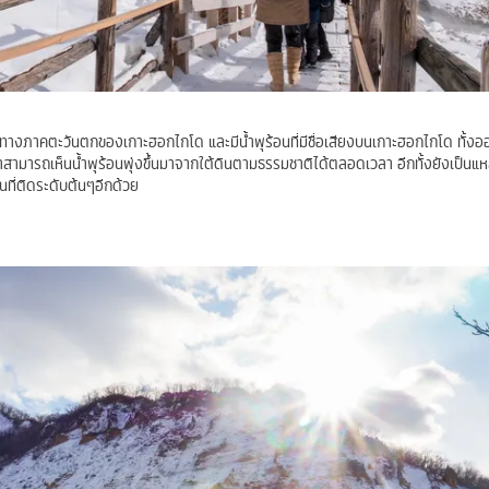
ยู่ทางภาคตะวันตกของเกาะฮอกไกโด และมีน้ำพุร้อนที่มีชื่อเสียงบนเกาะฮอกไกโด ทั้ง
เราสามารถเห็นน้ำพุร้อนพุ่งขึ้นมาจากใต้ดินตามธรรมชาติได้ตลอดเวลา อีกทั้งยังเป็นแห
ที่ติดระดับต้นๆอีกด้วย