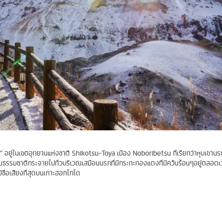
านรก” อยู่ในเขตอุทยานแห่งชาติ Shikotsu-Toya เมือง Noboribetsu ที่เรียกว่าหุบเขานรกนั
ตามธรรมชาติกระจายไปทั่วบริเวณเสมือนนรกที่มีกระทะทองแดงที่มีควันร้อนๆอยู่ตลอดเ
ีชื่อเสียงที่สุดบนเกาะฮอกไกโด