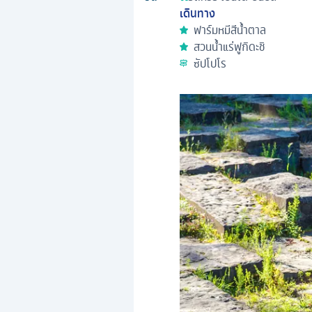
เดินทาง
ฟาร์มหมีสีน้ำตาล
สวนน้ำแร่ฟูกิดะชิ
ซัปโปโร