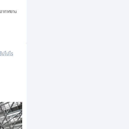
่าอากาศยาน
ซัปโปโร