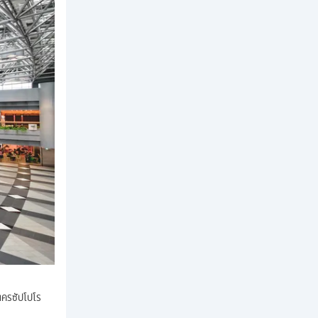
นครซัปโปโร