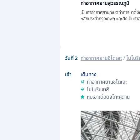
ท่าอากาศยานสุวรรณภูมิ
เป็นท่าอากาศยานที่เปิดทำการมาตั้
หลักประจำกรุงเทพฯ และยังเป็นท่าอา
วันที่
2
ท่าอากาศยานชิโตเสะ
/
โนโบริ
เช้า
เดินทาง
ท่าอากาศยานชิโตเสะ
โนโบริเบทสึ
หุบเขาเดือดจิโกะคุดานิ