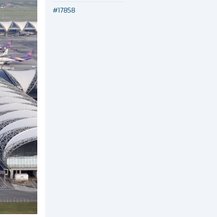
#
17858