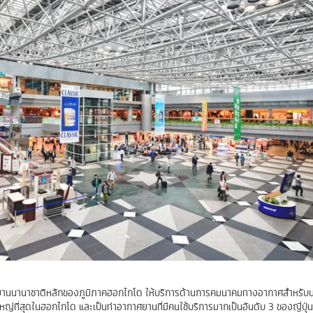
ศยานนานาชาติหลักของภูมิภาคฮอกไกโด ให้บริการด้านการคมนาคมทางอากาศสำหรับ
ดใหญ่ที่สุดในฮอกไกโด และเป็นท่าอากาศยานที่มีคนใช้บริการมากเป็นอันดับ 3 ของญี่ปุ่น