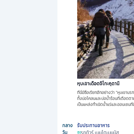
หุบเขาเดือดจิโกะคุดานิ
ที่นี่มีชื่อเรียกอีกอย่างว่า “หุบเข
ทั้งบ่อโคลนและบ่อน้ำร้อนที่เดือด
เป็นแหล่งกำเนิดน้ำแร่และออนเซนที่ม
กลาง
รับประทานอาหาร
วัน
รถทัวร์
เบนโตะบนบัส