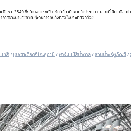
งแต่ปี พ.ศ.2549 ซึ่งในตอนแรกเปิดใช้แค่เที่ยวบินภายในประเทศ ในตอนนี้เป็นเสมือนท
กาศยานนานาชาติที่มีผู้เดินทางคับคั่งที่สุดในประเทศอีกด้วย
เบทสึ
/
หุบเขาเดือดจิโกะคุดานิ
/
ฟาร์มหมีสีน้ำตาล
/
สวนน้ำแร่ฟูกิดะชิ
/