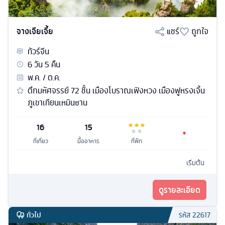
จางเจียเจี้ย
แชร์
ถูกใจ
ทัวร์
จีน
6
วัน
5
คืน
พ.ค. / ต.ค.
ตึกมหัศจรรย์ 72 ชั้น เมืองโบราณเฟิงหวง เมืองฟูหรงเจิ้น
ภูเขาเทียนเหมินซาน
16
15
ที่เที่ยว
มื้ออาหาร
ที่พัก
เริ่มต้น
ดูรายละเอียด
ทั่วไป
รหัส
22617