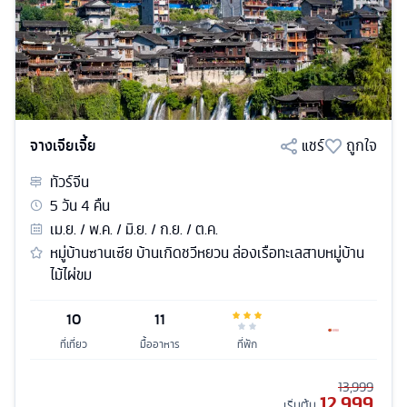
จางเจียเจี้ย
แชร์
ถูกใจ
ทัวร์
จีน
5
วัน
4
คืน
เม.ย. / พ.ค. / มิ.ย. / ก.ย. / ต.ค.
หมู่บ้านซานเซีย บ้านเกิดชวีหยวน ล่องเรือทะเลสาบหมู่บ้าน
ไม้ไผ่ขม
10
11
ที่เที่ยว
มื้ออาหาร
ที่พัก
13,999
12,999
เริ่มต้น