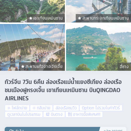
เขาเทียนเหมินซาน
สะพานกระจกเทียนเหมินซาน
สะพานแก้วจางเจียเจี้ย
อี๋ชาง
ทัวร์จีน 7วัน 6คืน ล่องเรือแม่น้ำแยงซีเกียง ล่องเรือ
ชมเมืองฝูหรงเจิ้น เขาเทียนเหมินซาน บินQINGDAO
AIRLINES
ไฟล์ทบ่าย
กลับบ่าย
ล่องเรือชมวิว
Option ไม่รวมในค่าทัวร์
ดูเวลาบินในโปรแกรม
บินตรง
อาหารมื้อพิเศษ!!!!