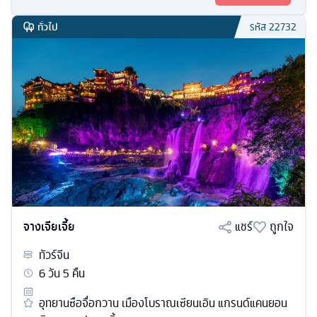
ทั่วไป
รหัส
22732
จางเจียเจี้ย
แชร์
ถูกใจ
ทัวร์
จีน
6
วัน
5
คืน
อุทยานซือจื่อกวาน เมืองโบราณเซียนเอิน แกรนด์แคนยอน