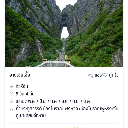
จางเจียเจี้ย
แชร์
ถูกใจ
ทัวร์
จีน
5
วัน
4
คืน
เม.ย. / พ.ค. / มิ.ย. / ก.ค. / ส.ค. / ก.ย. / ต.ค.
ถ้ำประตูสวรรค์ มืองโบราณเฟิ่งหวง เมืองโบราณฟู่หรงเจิ้น
ภูเขาเทียนจื่อซาน