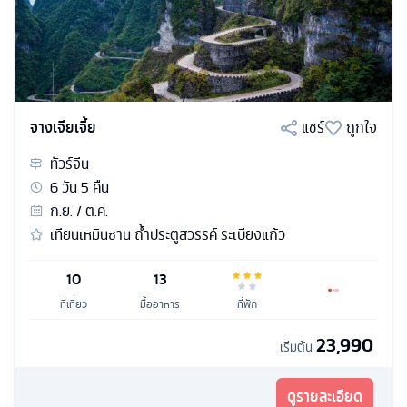
จางเจียเจี้ย
แชร์
ถูกใจ
ทัวร์
จีน
6
วัน
5
คืน
ก.ย. / ต.ค.
เทียนเหมินซาน ถ้ำประตูสวรรค์ ระเบียงแก้ว
10
13
ที่เที่ยว
มื้ออาหาร
ที่พัก
23,990
เริ่มต้น
ดูรายละเอียด