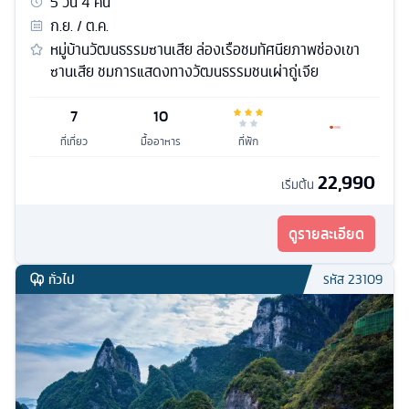
5
วัน
4
คืน
ก.ย. / ต.ค.
หมู่บ้านวัฒนธรรมซานเสีย ล่องเรือชมทัศนียภาพช่องเขา
ซานเสีย ชมการแสดงทางวัฒนธรรมชนเผ่าถู่เจีย
7
10
ที่เที่ยว
มื้ออาหาร
ที่พัก
22,990
เริ่มต้น
ดูรายละเอียด
ทั่วไป
รหัส
23109