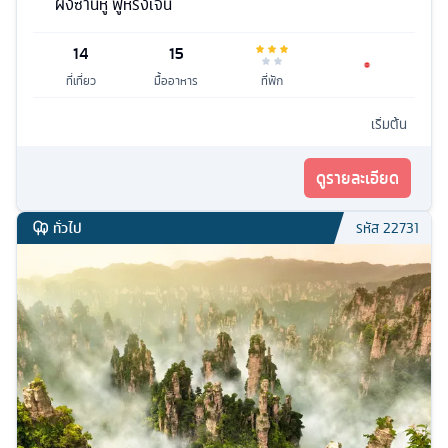
ผิงซานหู ฟูหรงเจิ้น
14
15
ที่เที่ยว
มื้ออาหาร
ที่พัก
เริ่มต้น
ดูรายละเอียด
ทั่วไป
รหัส
22731