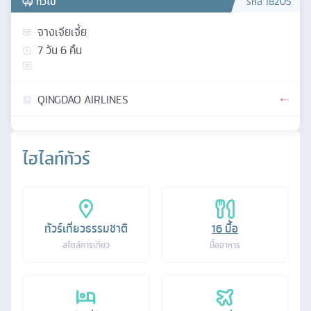
ทั่วไป
รหัส
18205
จางเจียเจี้ย
7
วัน
6
คืน
QINGDAO AIRLINES
ไฮไลท์ทัวร์
ทัวร์เที่ยวธรรมชาติ
16
มื้อ
สไตล์การเที่ยว
มื้ออาหาร