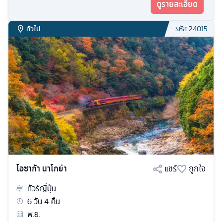
ดูรายละเอียด
ทั่วไป
รหัส
24015
โอซาก้า นาโกย่า
แชร์
ถูกใจ
ทัวร์
ญี่ปุ่น
6
วัน
4
คืน
พ.ย.