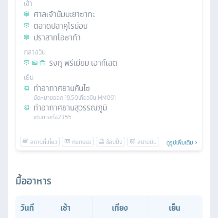
เช้า
ศาลเจ้านัมบะยาซากะ
ตลาดปลาคุโรม่อน
ปราสาทโอซาก้า
กลางวัน
ริงกุ พรีเมียม เอาท์เลต
เย็น
ท่าอากาศยานคันไซ
นัดหมาย
ออก
19.50
เที่ยวบิน
MM091
ท่าอากาศยานสุวรรณภูมิ
เดินทางถึง
23.55
ดูรูปเพิ่มเติม
มื้ออาหาร
วันที่
เช้า
เที่ยง
เย็น