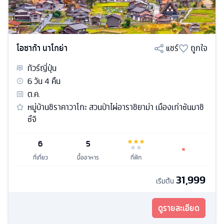
โอซาก้า นาโกย่า
แชร์
ถูกใจ
ทัวร์
ญี่ปุ่น
6
วัน
4
คืน
ต.ค.
หมู่บ้านชิราคาวาโกะ สวนป่าไผ่อาราชิยาม่า เมืองเก่าซันมาชิ
ซึจิ
6
5
ที่เที่ยว
มื้ออาหาร
ที่พัก
31,999
เริ่มต้น
ดูรายละเอียด