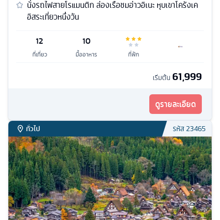
นั่งรถไฟสายโรแมนติก ล่องเรือชมอ่าวอิเนะ หุบเขาโครังเค
อิสระเที่ยวหนึ่งวัน
12
10
ที่เที่ยว
มื้ออาหาร
ที่พัก
61,999
เริ่มต้น
ดูรายละเอียด
ทั่วไป
รหัส
23465