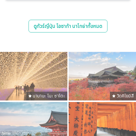
ดู
ทัวร์ญี่ปุ่น โอซาก้า นาโกย่า
ทั้งหมด
นาบานะ โนะ ซาโตะ
วัดคิโยมิสึ