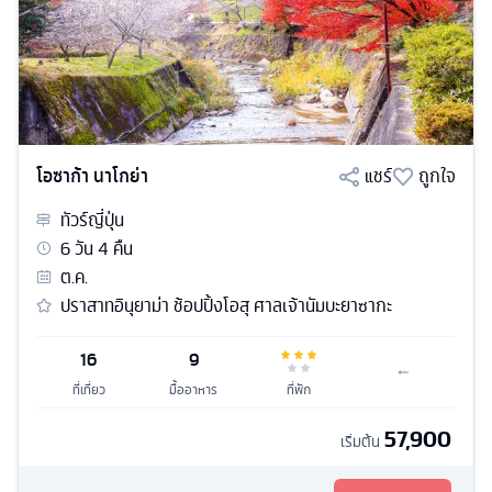
โอซาก้า นาโกย่า
แชร์
ถูกใจ
ทัวร์
ญี่ปุ่น
6
วัน
4
คืน
ต.ค.
ปราสาทอินุยาม่า ช้อปปิ้งโอสุ ศาลเจ้านัมบะยาซากะ
16
9
ที่เที่ยว
มื้ออาหาร
ที่พัก
57,900
เริ่มต้น