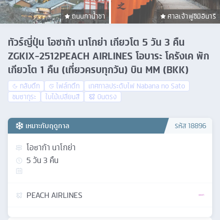
ถนนกาน้ำชา
ศาลเจ้าฟูชิมิอินาริ
ทัวร์ญี่ปุ่น โอซาก้า นาโกย่า เกียวโต 5 วัน 3 คืน
ZGKIX-2512PEACH AIRLINES โอบาระ โครังเค พัก
เกียวโต 1 คืน (เที่ยวครบทุกวัน) บิน MM (BKK)
กลับดึก
ไฟล์ทดึก
เทศกาลประดับไฟ Nabana no Sato
ชมซากุระ
ใบไม้เปลี่ยนสี
บินตรง
เหมาะกับฤดูกาล
รหัส
18896
โอซาก้า นาโกย่า
5
วัน
3
คืน
PEACH AIRLINES