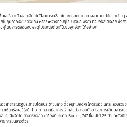
ื้นเอเชียตะวันออกเฉียงใต้ที่สามารถเชื่อมโยงการคมนาคมทางอากาศไปยังจุดต่างๆ
ยในภูมิภาคเอเชียด้วยกัน หรือระหว่างทวีปยุโรป ทวีปอเมริกา ทวีปออสเตรเลีย ซึ่งสา
งผู้โดยสารตลอดจนพัสดุไปรษณียภัณฑ์ไปยังจุดอื่นๆ ได้อย่างดี
ิของสาธารณรัฐประชาธิปไตยประชาชนลาว ตั้งอยู่ที่เมืองศรีโคตรบอง นครหลวงเวียงจั
วเซ็นทรัลแอร์ไลน์ ท่าอากาศยานมีอาคาร 2 หลังประกอบด้วย 1.อาคารผู้โดยสารใน
สนามบินวัดไต สามารถจอด เครื่องบินขนาด Boeing 747 ขึ้นไปได้ 25 ลำและยังมีโร
งสายการบินลาวด้วย