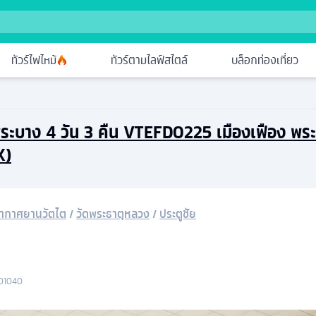
ทัวร์ไฟไหม้
ทัวร์ตามไลฟ์สไตล์
บล็อกท่องเที่ยว
งพระบาง 4 วัน 3 คืน VTEFD0225 เมืองเฟือง พร
K)
อากาศยานวัตไต
/
วัดพระธาตุหลวง
/
ประตูชัย
D1040