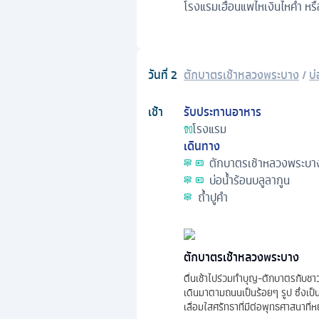
โรงแรมเฮือนแพไหเงินไหคำ หรือ
วันที่
2
ตักบาตรเช้าหลวงพระบาง
/
บ่
เช้า
รับประทานอาหาร
โรงแรม
เดินทาง
ตักบาตรเช้าหลวงพระบา
บ่อน้ำร้อนบลูลากูน
ถ้ำปูคำ
ตักบาตรเช้าหลวงพระบาง
ตื่นเช้าไปร่วมทำบุญ-ตักบาตรกับ
เดินมาตามถนนเป็นร้อยๆ รูป ซึ่งเป
เลื่อมใสศรัทธาที่มีต่อพุทธศาสนาท