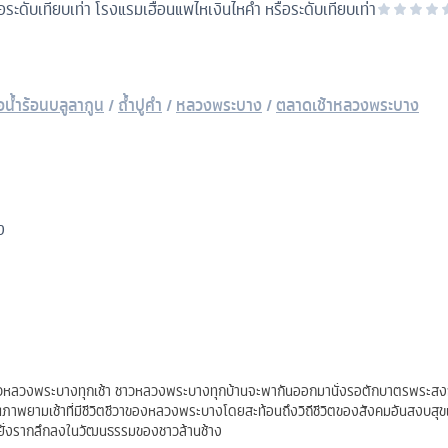
ระดับเทียบเท่า
โรงแรมเฮือนแพไหเงินไหคำ หรือระดับเทียบเท่า
อน้ำร้อนบลูลากูน
/
ถ้ำปูคำ
/
หลวงพระบาง
/
ตลาดเช้าหลวงพระบาง
ง
ชาวหลวงพระบางทุกเช้า ชาวหลวงพระบางทุกบ้านจะพากันออกมานั่งรอตักบาตรพระสงฆ์
็นภาพยามเช้าที่มีชีวิตชีวาของหลวงพระบางโดยสะท้อนถึงวิถีชีวิตของสังคมอันสงบสุ
ี่หยั่งรากลึกลงในวัฒนธรรมของชาวล้านช้าง