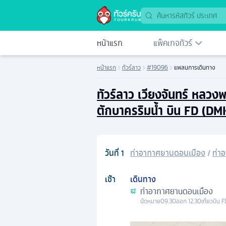
หน้าแรก
แพ็คเกจทัวร์
หน้าแรก
ทัวร์ลาว
#19096
แพลนการเดินทาง
ทัวร์ลาว เวียงจันทร์ หลว
ตักบาครริมน้ำ บิน FD (DM
วันที่
1
ท่าอากาศยานดอนเมือง
/
ท่า
เช้า
เดินทาง
ท่าอากาศยานดอนเมือง
นัดหมาย
09.30
ออก
12.30
เที่ยวบิน
F