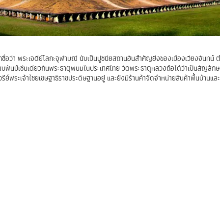
กชื่อว่า พระเจดีย์โลกะจุฬามณี นับเป็นปูชนียสถานอันสำคัญยิ่งของเมืองเวียงจันทน์ 
นับพันปีเช่นเดียวกันพระธาตุพนมในประเทศไทย วัดพระธาตุหลวงถือได้ว่าเป็นสัญลั
รีย์พระเจ้าไชยเชษฐาธิราชประดิษฐานอยู่ และยังมีร้านค้าจัดจำหน่ายสินค้าพื้นบ้านแ