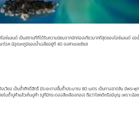
เทศไอซ์แลนด์ เป็นสถานที่ที่ได้รับความนิยมจากนักท่องเที่ยวมากที่สุดของไอซ์แลนด์ บ่อน้ำ
ักษาโรค มีอุณหภูมิของน้ำเฉลี่ยอยู่ที่ 40 องศาเซลเซียส
องวังเวียง เป็นถ้ำศักดิ์สิทธิ์ มีระยะทางขึ้นถ้ำประมาณ 80 เมตร เป็นทางลาดชัน มีพระพุ
ายในถ้ำปูคำแล้วเห็นปูคำ (ปูที่มีกระดองสีเหลืองทอง) ถือว่าโชคดีหรือมีบุญ เพราะน้อยค