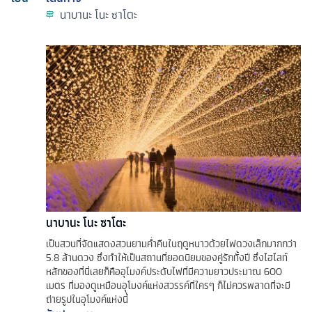
นาบานะ โนะ ซาโตะ
นาบานะ โนะ ซาโตะ
เป็นสวนที่จัดแสดงสวนยามค่ำคืนในฤดูหนาวด้วยไฟดวงเล็กมากกว่า
5.8 ล้านดวง ซึ่งทำให้เป็นสถานที่ยอดนิยมของคู่รักทั้งปี ซึ่งไฮไลท์
หลักของที่นี่เลยก็คืออุโมงค์ประดับไฟที่มีความยาวประมาณ 600
เมตร ที่มองดูเหมือนอุโมงค์แห่งสวรรค์ที่ใครๆ ก็ไม่ควรพลาดที่จะมี
ถ่ายรูปในอุโมงค์แห่งนี้