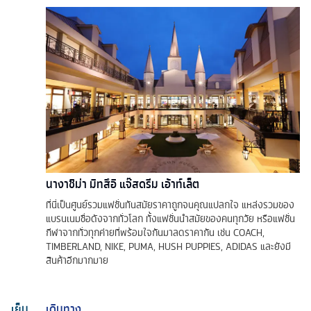
นางาชิม่า มิทสึอิ แจ๊สดรีม เอ้าท์เล็ต
ที่นี่เป็นศูนย์รวมแฟชั่นทันสมัยราคาถูกจนคุณแปลกใจ แหล่งรวมของ
แบรนเนมชื่อดังจากทั่วโลก ทั้งแฟชั่นนำสมัยของคนทุกวัย หรือแฟชั่น
กีฬาจากทั่วทุกค่ายที่พร้อมใจกันมาลดราคากัน เช่น COACH,
TIMBERLAND, NIKE, PUMA, HUSH PUPPIES, ADIDAS และยังมี
สินค้าอีกมากมาย
เย็น
เดินทาง