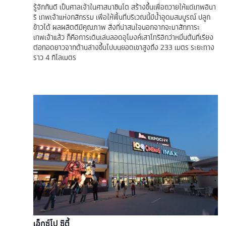
รู้จักกันดี เป็นศาลเจ้าในศาสนาชินโต สร้างขึ้นเพื่อถวายให้แด่เทพอินา
ริ เทพเจ้าแห่งกสิกรรม เพื่อให้พื้นที่บริเวณนี้มีน้ำอุดมสมบูรณ์ ปลูก
ข้าวได้ ผลผลิตดีมีคุณภาพ สิ่งที่น่าสนใจนอกจากจะมาสักการะ
เทพเจ้าแล้ว ก็คือการเดินเล่นลอดอุโมงค์เสาโทริอิกว่าหมื่นต้นที่เรียง
ต่อทอดยาวจากด้านล่างขึ้นไปบนยอดเขาสูงถึง 233 เมตร ระยะทาง
ราว 4 กิโลเมตร
เอ็กซ์โป ซิตี้