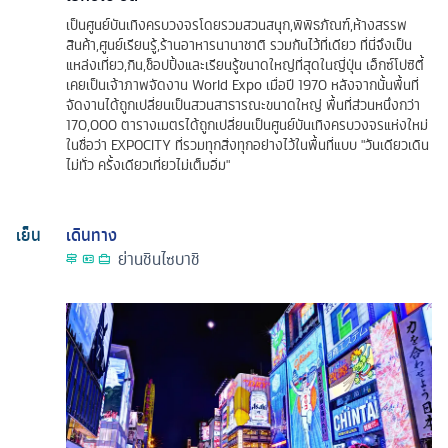
เป็นศูนย์บันเทิงครบวงจรโดยรวมสวนสนุก,พิพิธภัณฑ์,ห้างสรรพ
สินค้า,ศูนย์เรียนรู้,ร้านอาหารนานาชาติ รวมกันไว้ที่เดียว ที่นี่จึงเป็น
แหล่งเที่ยว,กิน,ช็อปปิ้งและเรียนรู้ขนาดใหญ่ที่สุดในญี่ปุ่น เอ็กซ์โปซิตี้
เคยเป็นเจ้าภาพจัดงาน World Expo เมื่อปี 1970 หลังจากนั้นพื้นที่
จัดงานได้ถูกเปลี่ยนเป็นสวนสาธารณะขนาดใหญ่ พื้นที่ส่วนหนึ่งกว่า
170,000 ตารางเมตรได้ถูกเปลี่ยนเป็นศูนย์บันเทิงครบวงจรแห่งใหม่
ในชื่อว่า EXPOCITY ที่รวมทุกสิ่งทุกอย่างไว้ในพื้นที่แบบ "วันเดียวเดิน
ไม่ทั่ว ครั้งเดียวเที่ยวไม่เต็มอิ่ม"
เย็น
เดินทาง
ย่านชินไซบาชิ