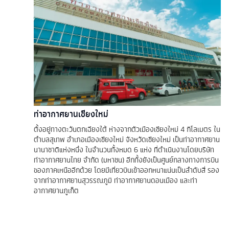
ท่าอากาศยานเชียงใหม่
ตั้งอยู่ทางตะวันตกเฉียงใต้ ห่างจากตัวเมืองเชียงใหม่ 4 กิโลเมตร ใน
ตำบลสุเทพ อำเภอเมืองเชียงใหม่ จังหวัดเชียงใหม่ เป็นท่าอากาศยาน
นานาชาติแห่งหนึ่ง ในจำนวนทั้งหมด 6 แห่ง ที่ดำเนินงานโดยบริษัท
ท่าอากาศยานไทย จำกัด (มหาชน) อีกทั้งยังเป็นศูนย์กลางทางการบิน
ของภาคเหนืออีกด้วย โดยมีเที่ยวบินเข้าออกหนาแน่นเป็นลำดับสี่ รอง
จากท่าอากาศยานสุวรรณภูมิ ท่าอากาศยานดอนเมือง และท่า
อากาศยานภูเก็ต