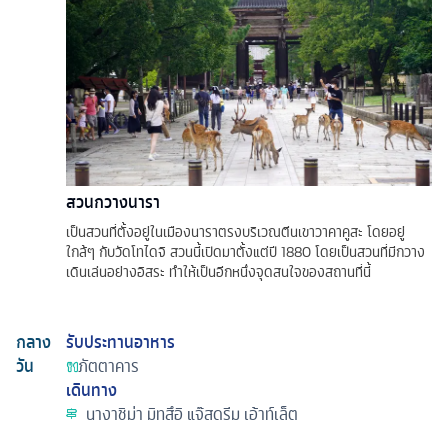
สวนกวางนารา
เป็นสวนที่ตั้งอยู่ในเมืองนาราตรงบริเวณตีนเขาวาคาคูสะ โดยอยู่
ใกล้ๆ กับวัดโทไดจิ สวนนี้เปิดมาตั้งแต่ปี 1880 โดยเป็นสวนที่มีกวาง
เดินเล่นอย่างอิสระ ทำให้เป็นอีกหนึ่งจุดสนใจของสถานที่นี้
กลาง
รับประทานอาหาร
วัน
ภัตตาคาร
เดินทาง
นางาชิม่า มิทสึอิ แจ๊สดรีม เอ้าท์เล็ต