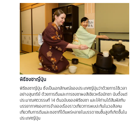
พิธีชงชาญี่ปุ่น
พิธีชงชาญี่ปุ่น ซึ่งเป็นเอกลักษณ์ของประเทศญี่ปุ่นว่าด้วยการใช้เวลา
อย่างสุนทรีย์ ด้วยการดื่มและการชงชาผงสีเขียวหรือมัทชา นับตั้งแต่
ประมาณศตวรรษที่ 14 ต้นฉบับของพิธีชงชา และให้ท่านได้สัมผัสกับ
บรรยากาศของการจำลองเรื่องราวเกี่ยวการพบปะกันในวงสังคม
เกี่ยวกับการดิ่มและชงชาที่ได้แพร่หลายในบรรดาชนชั้นสูงที่เกิดขึ้นใน
ประเทศญี่ปุ่น