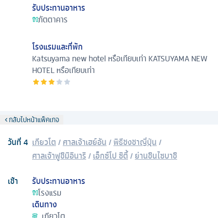
รับประทานอาหาร
ภัตตาคาร
โรงแรมและที่พัก
Katsuyama new hotel หรือเทียบเท่า
KATSUYAMA NEW
HOTEL หรือเทียบเท่า
กลับไปหน้าแพ็คเกจ
วันที่
4
เกียวโต
/
ศาลเจ้าเฮย์อัน
/
พิธีชงชาญี่ปุ่น
/
ศาลเจ้าฟูชิมิอินาริ
/
เอ็กซ์โป ซิตี้
/
ย่านชินไซบาชิ
เช้า
รับประทานอาหาร
โรงแรม
เดินทาง
เกียวโต