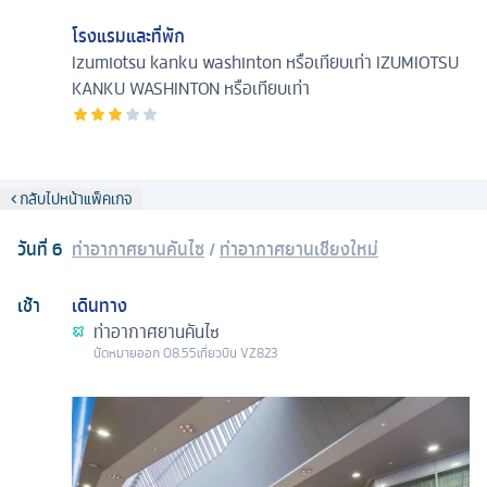
โรงแรมและที่พัก
Izumiotsu kanku washinton หรือเทียบเท่า
IZUMIOTSU
KANKU WASHINTON หรือเทียบเท่า
กลับไปหน้าแพ็คเกจ
วันที่
6
ท่าอากาศยานคันไซ
/
ท่าอากาศยานเชียงใหม่
เช้า
เดินทาง
ท่าอากาศยานคันไซ
นัดหมาย
ออก
08.55
เที่ยวบิน
VZ823