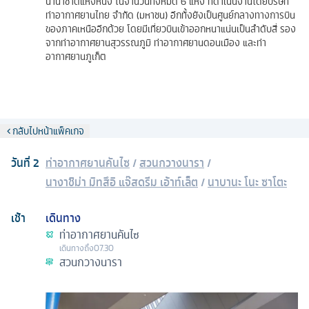
นานาชาติแห่งหนึ่ง ในจำนวนทั้งหมด 6 แห่ง ที่ดำเนินงานโดยบริษัท
ท่าอากาศยานไทย จำกัด (มหาชน) อีกทั้งยังเป็นศูนย์กลางทางการบิน
ของภาคเหนืออีกด้วย โดยมีเที่ยวบินเข้าออกหนาแน่นเป็นลำดับสี่ รอง
จากท่าอากาศยานสุวรรณภูมิ ท่าอากาศยานดอนเมือง และท่า
อากาศยานภูเก็ต
กลับไปหน้าแพ็คเกจ
วันที่
2
ท่าอากาศยานคันไซ
/
สวนกวางนารา
/
นางาชิม่า มิทสึอิ แจ๊สดรีม เอ้าท์เล็ต
/
นาบานะ โนะ ซาโตะ
เช้า
เดินทาง
ท่าอากาศยานคันไซ
เดินทางถึง
07.30
สวนกวางนารา