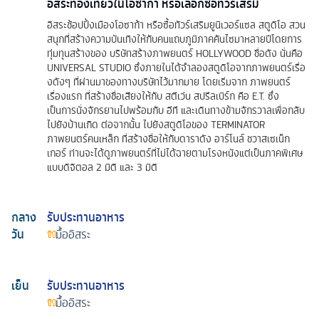
อิสระท่องเที่ยวในโอซาก้า หรือเลือกซื้อทัวร์เสริม
อิสระช้อปปิ้งเมืองโอซาก้า หรือซื้อทัวร์เสริมยูนิเวอร์แซล สตูดิโอ สวน
สนุกที่สร้างความบันเทิงให้กับคนแถบภูมิภาคคันไซมาหลายปีโดยการ
ทุ่มทุนสร้างของ บริษัทสร้างภาพยนตร์ HOLLYWOOD ชื่อดัง นั่นคือ
UNIVERSAL STUDIO ซึ่งภายในได้จำลองสตูดิโอจากภาพยนตร์เรื่อ
งดังๆ ที่ผ่านมาของทางบริษัทไว้มากมาย โดยเริ่มจาก ภาพยนตร์
เรื่องแรก ที่สร้างชื่อเสียงให้กับ สตีเว่น สปรีลเบิร์ก คือ E.T. ซึ่ง
เป็นการนั่งจักรยานไปพร้อมกับ อีที และเดินทางข้ามจักรวาลเพื่อกลับ
ไปยังบ้านเกิด ต่อจากนั้น ไปยังสตูดิโอของ TERMINATOR
ภาพยนตร์คนเหล็ก ที่สร้างชื่อให้กับดาราดัง อาร์โนล์ ชวาสเซเน็ก
เกอร์ ท่านจะได้ดูภาพยนตร์ที่ไม่ได้ฉายตามโรงหนังแต่เป็นภาคพิเศษ
แบบดิจิตอล 2 มิติ และ 3 มิติ
กลาง
รับประทานอาหาร
วัน
มื้ออิสระ
เย็น
รับประทานอาหาร
มื้ออิสระ