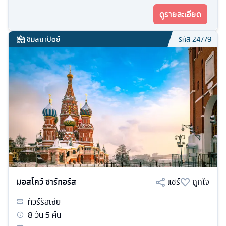
ดูรายละเอียด
ชมสถาปัตย์
รหัส
24779
มอสโคว์ ซาร์กอร์ส
แชร์
ถูกใจ
ทัวร์
รัสเซีย
8
วัน
5
คืน