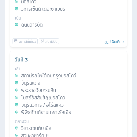
มอสโคว์
วิหารเซ็นต์ เดอะซาเวียร์
เย็น
ถนนอารบัต
ดูรูปเพิ่มเติม
วันที่
3
เช้า
สถานีรถไฟใต้ดินกรุงมอสโคว์
จัตุรัสแดง
พระราชวังเครมลิน
โบสถ์อัสสัมชัญมอสโคว
จตุรัสวิหาร / ฮีโร่สแคว
พิพิธภัณฑ์ยานเกราะรัสเซีย
กลางวัน
วิหารเซนต์บาซิล
สวนซายาร์ดเย