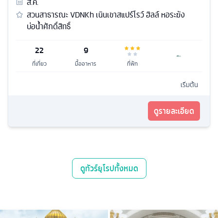
ส.ค.
สวนสาธารณะ VDNKh เนินเขาสแปร์โรว์ ฮิลล์ หอระฆัง
บ่อน้ำศักดิ์สิทธิ์
22
9
ที่เที่ยว
มื้ออาหาร
ที่พัก
เริ่มต้น
ดูรายละเอียด
ดู
ทัวร์ยุโรป
ทั้งหมด