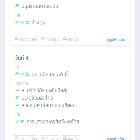
อนุสรณ์สถานเลนิน
เย็น
ห้างกุม
ดูรูปเพิ่มเติม
วันที่
4
เช้า
ตลาดอิสเมลอฟสกี้
กลางวัน
สแปร์โรว์ฮิล (เลนินฮิลส์)
ประตูชัยมอสโคว์
สวนอนุสรณ์สถานแห่งชัยชนะ
เย็น
การแสดงละครสัตว์เซอร์คัส
ดูรูปเพิ่มเติม