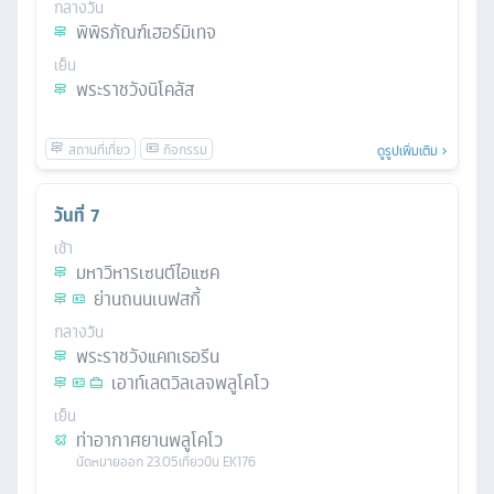
กลางวัน
พิพิธภัณฑ์เฮอร์มิเทจ
เย็น
พระราชวังนิโคลัส
ดูรูปเพิ่มเติม
วันที่
7
เช้า
มหาวิหารเซนต์ไอแซค
ย่านถนนเนฟสกี้
กลางวัน
พระราชวังแคทเธอรีน
เอาท์เลตวิลเลจพลูโคโว
เย็น
ท่าอากาศยานพลูโคโว
นัดหมาย
ออก
23.05
เที่ยวบิน
EK176