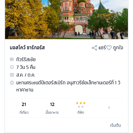
มอสโคว์ ซาร์กอร์ส
แชร์
ถูกใจ
ทัวร์
รัสเซีย
7
วัน
5
คืน
ส.ค. / ต.ค.
มหานครเซนต์ปีเตอร์สเบิร์ก อนุสาวรีย์อเล็กซานเดอร์ที่ 1 วิ
หาคาซาน
21
12
ที่เที่ยว
มื้ออาหาร
ที่พัก
เริ่มต้น