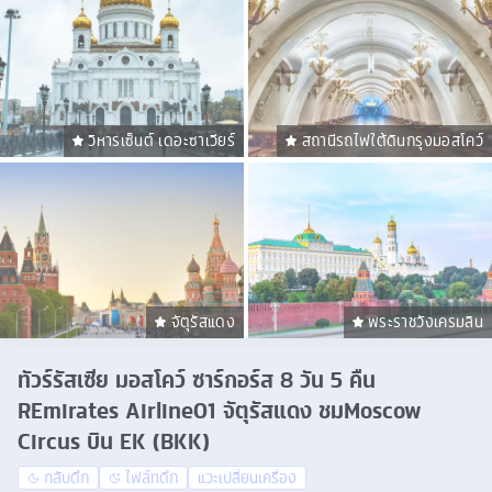
วิหารเซ็นต์ เดอะซาเวียร์
สถานีรถไฟใต้ดินกรุงมอสโคว์
จัตุรัสแดง
พระราชวังเครมลิน
ทัวร์รัสเซีย มอสโคว์ ซาร์กอร์ส 8 วัน 5 คืน
REmirates Airline01 จัตุรัสแดง ชมMoscow
Circus บิน EK (BKK)
กลับดึก
ไฟล์ทดึก
แวะเปลี่ยนเครื่อง