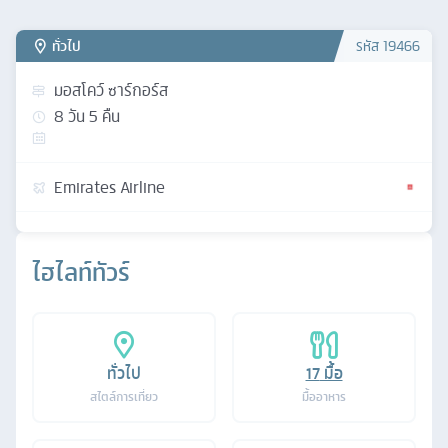
ทั่วไป
รหัส
19466
มอสโคว์ ซาร์กอร์ส
8
วัน
5
คืน
Emirates Airline
ไฮไลท์ทัวร์
ทั่วไป
17
มื้อ
สไตล์การเที่ยว
มื้ออาหาร