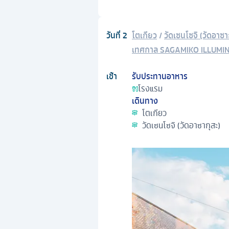
วันที่
2
โตเกียว
/
วัดเซนโซจิ (วัดอาซา
เทศกาล SAGAMIKO ILLUMI
เช้า
รับประทานอาหาร
โรงแรม
เดินทาง
โตเกียว
วัดเซนโซจิ (วัดอาซากุสะ)