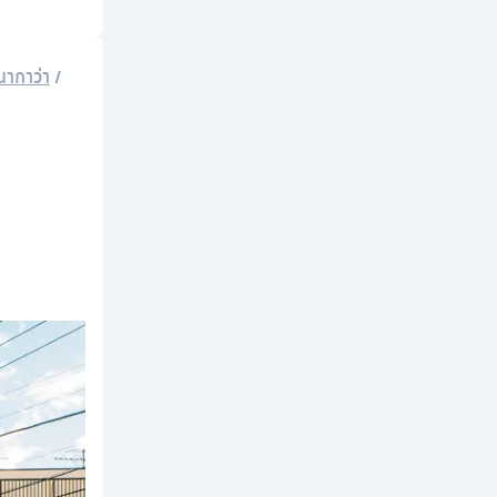
นากาว่า
/