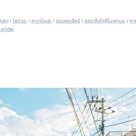
กุสะ)
/
ไซตามะ
/
คาวาโกเอะ
/
ถนนคุระซึคุริ
/
หอระฆังโทคิโนะคาเนะ
/
คา
NATION