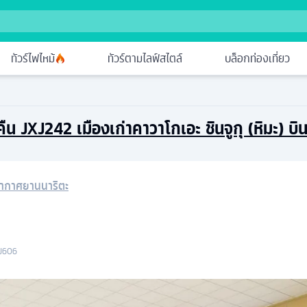
ทัวร์ไฟไหม้
ทัวร์ตามไลฟ์สไตล์
บล็อกท่องเที่ยว
4 คืน JXJ242 เมืองเก่าคาวาโกเอะ ชินจูกุ (หิมะ) 
อากาศยานนาริตะ
J606