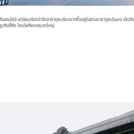
รือเซนโซจิ แต่นิยมเรียกว่าวัดอาซากุสะเนื่องจากตั้งอยู่ในย่านอาซากุสะนั่นเอง เป็น
ยรูปกันก็คือ โคมไฟสีแดงขนาดใหญ่