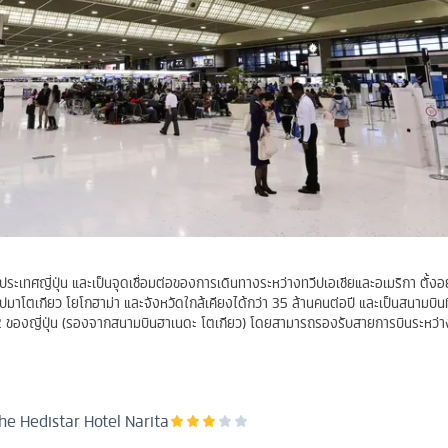
เทศญี่ปุ่น และเป็นจุดเชื่อมต่อของการเดินทางระหว่างทวีปเอเชียและอเมริกา ตั้งอยู่
มาโตเกียว โยโกฮาม่า และจังหวัดใกล้เคียงได้กว่า 35 ล้านคนต่อปี และเป็นสนามบินที
 2 ของญี่ปุ่น (รองจากสนามบินฮาเนดะ โตเกียว) โดยสามารถรองรับสายการบินระหว่า
he Hedistar Hotel Narita