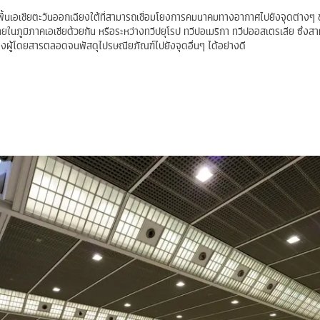
ื้นเอเชียตะวันออกเฉียงใต้ที่สามารถเชื่อมโยงการคมนาคมทางอากาศไปยังจุดต่างๆ
ยในภูมิภาคเอเชียด้วยกัน หรือระหว่างทวีปยุโรป ทวีปอเมริกา ทวีปออสเตรเลีย ซึ่งสา
งผู้โดยสารตลอดจนพัสดุไปรษณียภัณฑ์ไปยังจุดอื่นๆ ได้อย่างดี