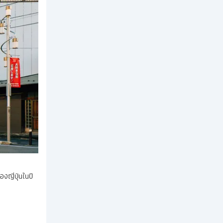
งญี่ปุ่นในปี