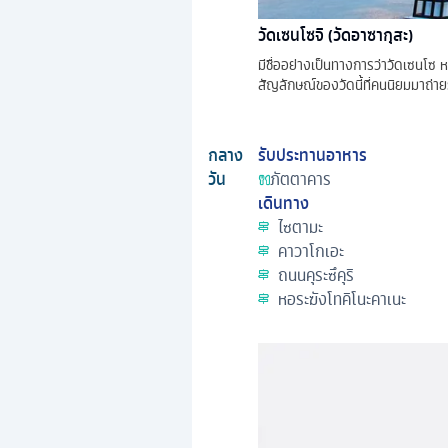
วัดเซนโซจิ (วัดอาซากุสะ)
มีชื่ออย่างเป็นทางการว่าวัดเซนโซ ห
สัญลักษณ์ของวัดนี้ที่คนนิยมมาถ่า
กลาง
รับประทานอาหาร
วัน
ภัตตาคาร
เดินทาง
ไซตามะ
คาวาโกเอะ
ถนนคุระซึคุริ
หอระฆังโทคิโนะคาเนะ