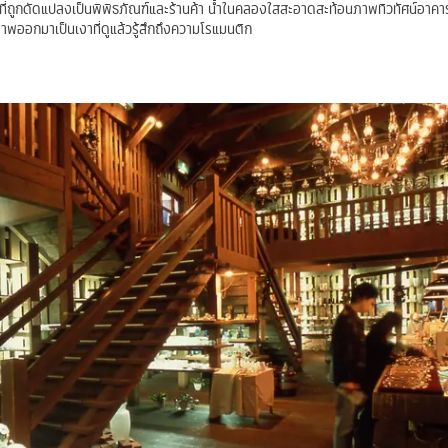
ที่ถูกดัดแปลงเป็นพิพิธภัณฑ์และร้านค้า น้ำในคลองใสสะอาดสะท้อนภาพทิวทัศน์อาค
าพออกมาเป็นเงาที่ดูแล้วรู้สึกถึงความโรแมนติก