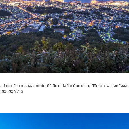
งทะเลด้านตะวันออกของฮอกไกโด ที่นี่เป็นแหล่งวัตถุดิบทางทะเลที่มีคุณภาพแห่งหนึ่งของญ
มาเยือนฮอกไกโด