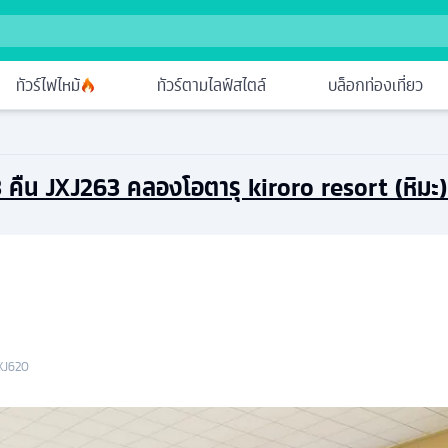
ทัวร์ไฟไหม้
ทัวร์ตามไลฟ์สไตล์
บล็อกท่องเที่ยว
น 3 คืน JXJ263 คลองโอตารุ ​kiroro resort (หิมะ
XJ620