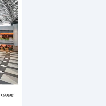
นครซัปโปโร