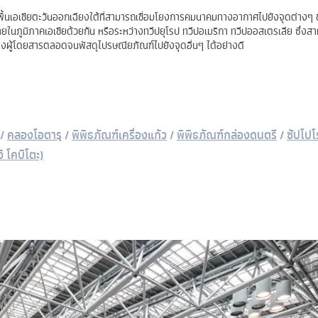
ื้นเอเชียตะวันออกเฉียงใต้ที่สามารถเชื่อมโยงการคมนาคมทางอากาศไปยังจุดต่างๆ
ยในภูมิภาคเอเชียด้วยกัน หรือระหว่างทวีปยุโรป ทวีปอเมริกา ทวีปออสเตรเลีย ซึ่งสา
งผู้โดยสารตลอดจนพัสดุไปรษณียภัณฑ์ไปยังจุดอื่นๆ ได้อย่างดี
/
คลองโอตารุ
/
พิพิธภัณฑ์เครื่องแก้ว
/
พิพิธภัณฑ์กล่องดนตรี
/
ซัปโปโ
ิ โคบิโตะ)