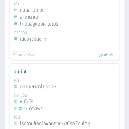
เช้า
ทะเลสาบโทยะ
ฮาโกดาเตะ
โกดังอิฐแดงคาเนโมริ
กลางวัน
เนินฮาจิมันซากะ
ดูรูปเพิ่มเติม
วันที่
4
เช้า
ตลาดเช้าฮาโกดาเตะ
กลางวัน
ซัปโปโร
ดิวตี้ฟรี
เย็น
โรงงานช็อคโกแลตอิชิยะ (ชิโรอิ โคบิโตะ)