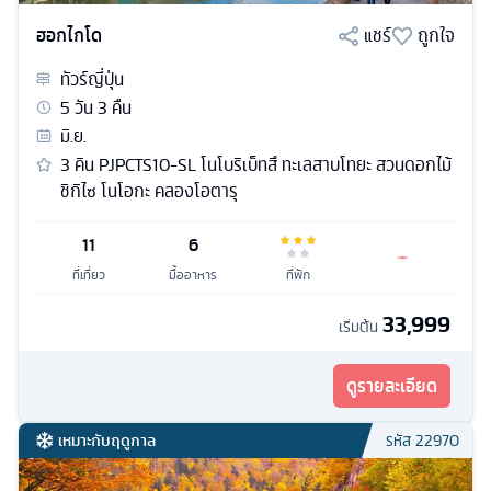
ฮอกไกโด
แชร์
ถูกใจ
ทัวร์
ญี่ปุ่น
5
วัน
3
คืน
มิ.ย.
3 คิน PJPCTS10-SL โนโบริเบ็ทสึ ทะเลสาบโทยะ สวนดอกไม้
ชิกิไซ โนโอกะ คลองโอตารุ
11
6
ที่เที่ยว
มื้ออาหาร
ที่พัก
33,999
เริ่มต้น
ดูรายละเอียด
เหมาะกับฤดูกาล
รหัส
22970