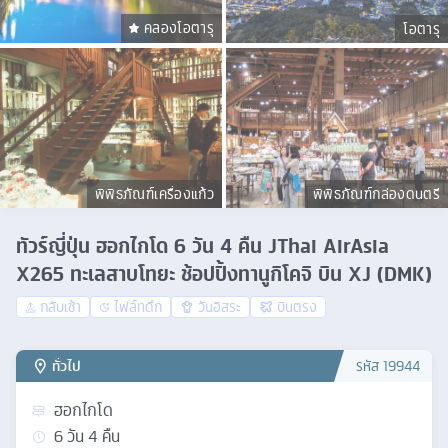
คลองโอตารุ
โอตารุ
พิพิธภัณฑ์เครื่องแก้ว
พิพิธภัณฑ์กล่องดนตรี
ทัวร์ญี่ปุ่น ฮอกไกโด 6 วัน 4 คืน JThai AirAsia
X265 ทะเลสาบโทยะ ช้อปปิ้งทานูกิโคจิ บิน XJ (DMK)
กลับเช้า
ไฟล์ทดึก
วันอิสระ
บินตรง
ทั่วไป
รหัส
19944
ฮอกไกโด
6
วัน
4
คืน