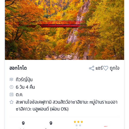
ฮอกไกโด
แชร์
ถูกใจ
ทัวร์
ญี่ปุ่น
6
วัน
4
คืน
ต.ค.
สะพานโจซังเคฟุทามิ สวนสัตว์อาซาฮิยามะ หมู่บ้านราเมงอา
ซาฮิคาวะ บลูพอนด์ (ผ่อน 0%)
9
9