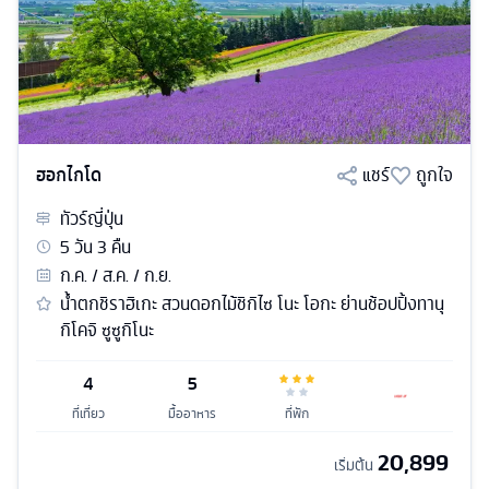
ฮอกไกโด
แชร์
ถูกใจ
ทัวร์
ญี่ปุ่น
5
วัน
3
คืน
ก.ค. / ส.ค. / ก.ย.
น้ำตกชิราฮิเกะ สวนดอกไม้ชิกิไซ โนะ โอกะ ย่านช้อปปิ้งทานุ
กิโคจิ ซูซูกิโนะ
4
5
ที่เที่ยว
มื้ออาหาร
ที่พัก
20,899
เริ่มต้น