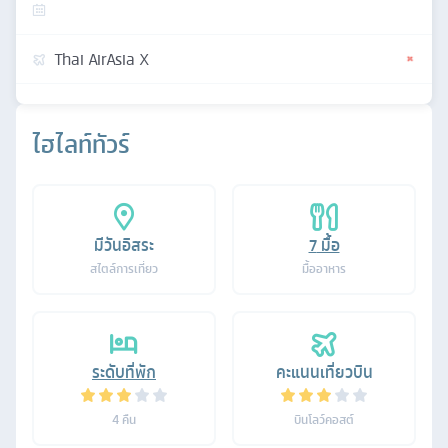
Thai AirAsia X
ไฮไลท์ทัวร์
มีวันอิสระ
7
มื้อ
สไตล์การเที่ยว
มื้ออาหาร
ระดับที่พัก
คะแนนเที่ยวบิน
4
คืน
บินโลว์คอสต์