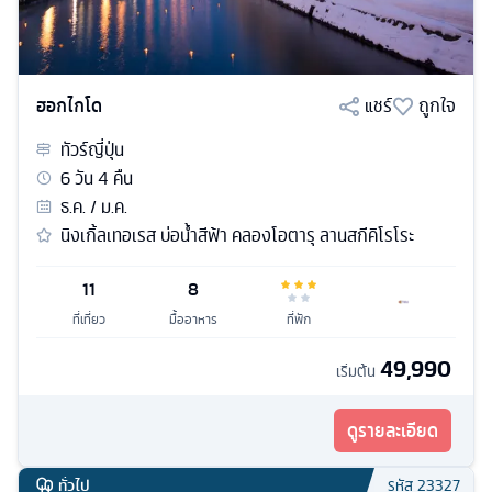
ฮอกไกโด
แชร์
ถูกใจ
ทัวร์
ญี่ปุ่น
6
วัน
4
คืน
ธ.ค. / ม.ค.
นิงเกิ้ลเทอเรส บ่อน้ำสีฟ้า คลองโอตารุ ลานสกีคิโรโระ
11
8
ที่เที่ยว
มื้ออาหาร
ที่พัก
49,990
เริ่มต้น
ดูรายละเอียด
ทั่วไป
รหัส
23327