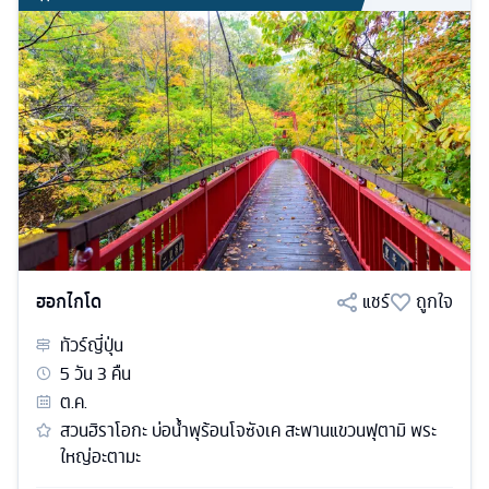
ฮอกไกโด
แชร์
ถูกใจ
ทัวร์
ญี่ปุ่น
5
วัน
3
คืน
ต.ค.
สวนฮิราโอกะ บ่อน้ำพุร้อนโจซังเค สะพานแขวนฟุตามิ พระ
ใหญ่อะตามะ