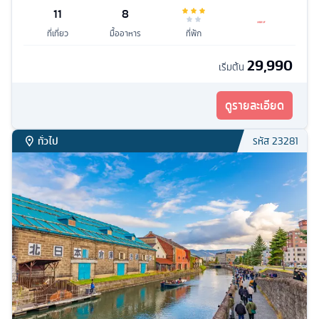
11
8
ที่เที่ยว
มื้ออาหาร
ที่พัก
29,990
เริ่มต้น
ดูรายละเอียด
ทั่วไป
รหัส
23281