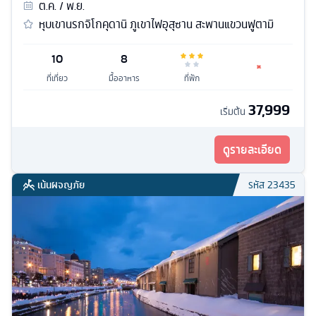
ต.ค. / พ.ย.
หุบเขานรกจิโกคุดานิ ภูเขาไฟอุสุซาน สะพานแขวนฟูตามิ
10
8
ที่เที่ยว
มื้ออาหาร
ที่พัก
37,999
เริ่มต้น
ดูรายละเอียด
เน้นผจญภัย
รหัส
23435