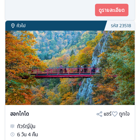
ดูรายละเอียด
ทั่วไป
รหัส
23518
ฮอกไกโด
แชร์
ถูกใจ
ทัวร์
ญี่ปุ่น
6
วัน
4
คืน