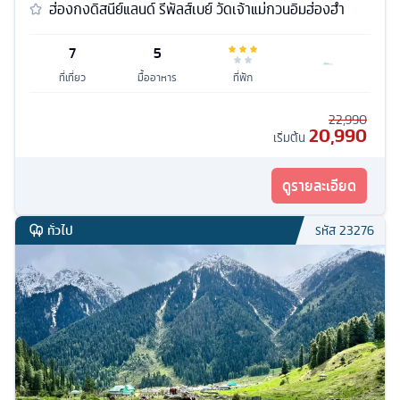
ฮ่องกงดิสนีย์แลนด์ รีพัลส์เบย์ วัดเจ้าแม่กวนอิมฮ่องฮำ
7
5
ที่เที่ยว
มื้ออาหาร
ที่พัก
22,990
20,990
เริ่มต้น
ดูรายละเอียด
ทั่วไป
รหัส
23276