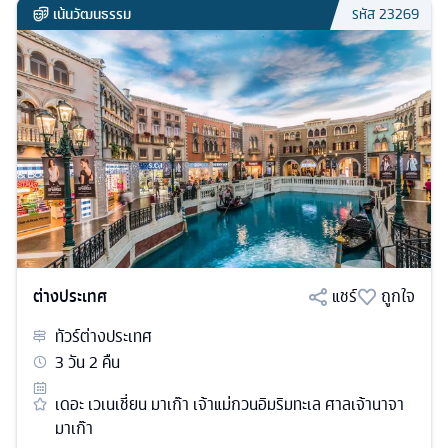
เน้นวัฒนธรรม
รหัส
23269
ต่างประเทศ
แชร์
ถูกใจ
ทัวร์
ต่างประเทศ
3
วัน
2
คืน
เดอะ เวเนเชี่ยน มาเก๊า เจ้าแม่กวนอิมริมทะเล ศาลเจ้านาจา
มาเก๊า