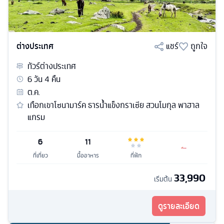
ต่างประเทศ
แชร์
ถูกใจ
ทัวร์
ต่างประเทศ
6
วัน
4
คืน
ต.ค.
เทือกเขาโซนามาร์ค ธารน้ำแข็งกราเซีย สวนโมกุล พาฮาล
แกรม
6
11
ที่เที่ยว
มื้ออาหาร
ที่พัก
33,990
เริ่มต้น
ดูรายละเอียด