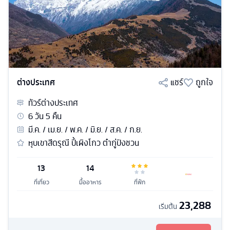
ต่างประเทศ
แชร์
ถูกใจ
ทัวร์
ต่างประเทศ
6
วัน
5
คืน
มี.ค. / เม.ย. / พ.ค. / มิ.ย. / ส.ค. / ก.ย.
หุบเขาสีดรุณี ปี้เผิงโกว ต๋ากู่ปิงชวน
13
14
ที่เที่ยว
มื้ออาหาร
ที่พัก
23,288
เริ่มต้น