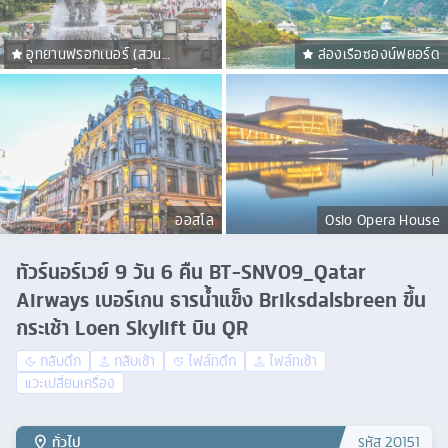
อุทยานฟรอกเนอร์ (สวน
ล่องเรือซองน์ฟยอร์ด
ประติมากรรมวิกแลนด์)
ออสโล
Oslo Opera House
ทัวร์นอร์เวย์ 9 วัน 6 คืน BT-SNV09_Qatar
Airways เบอร์เกน ธารน้ำแข็ง Briksdalsbreen ขึ้น
กระเช้า Loen Skylift บิน QR
กลับดึก
กลับเช้า
ไฟล์ทดึก
ไฟล์ทเช้า
แวะเปลี่ยนเครื่อง
ทั่วไป
รหัส
20151