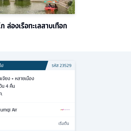
โก ล่องเรือทะเลสาบเทือก
วไป
รหัส
23529
นเจียง + หลายเมือง
วัน
4
คืน
ค.
umqi Air
เริ่มต้น