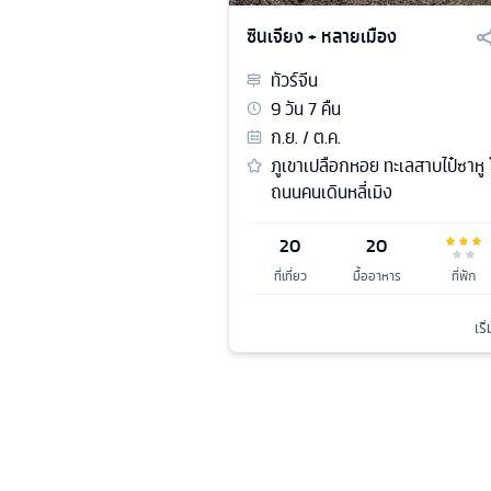
ซินเจียง + หลายเมือง
ทัวร์
จีน
9
วัน
7
คืน
ก.ย. / ต.ค.
ภูเขาเปลือกหอย ทะเลสาบไป๋ซาหู
ถนนคนเดินหลี่เมิง
20
20
ที่เที่ยว
มื้ออาหาร
ที่พัก
เริ