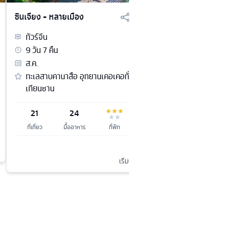
ซินเจียง + หลายเมือง
แชร์
ถูกใจ
ซินเจียง +
ทัวร์
จีน
ทัวร์
จีน
9
วัน
7
คืน
6
วัน
4
ส.ค.
เม.ย. / 
ทะเลสาบคานาสือ อุทยานเคอเคอทั่วไห่ อุทยาน
แกรนด์แ
เทียนซาน
ไซลี่มู่
21
24
4
ที่เที่ยว
มื้ออาหาร
ที่พัก
ที่เที่ยว
60,900
58,900
เริ่มต้น