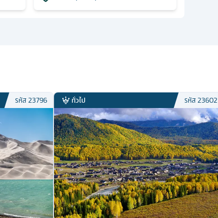
ทั่วไป
รหัส
23796
รหัส
23602