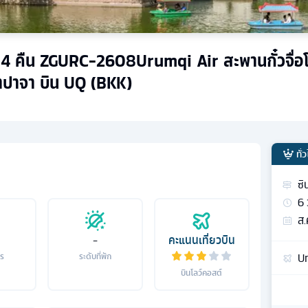
วัน 4 คืน ZGURC-2608Urumqi Air สะพานกั๋วจื่อ
าปาจา บิน UQ (BKK)
ทั่
ซิ
6
ส.
-
คะแนนเที่ยวบิน
Ur
าร
ระดับที่พัก
บินโลว์คอสต์