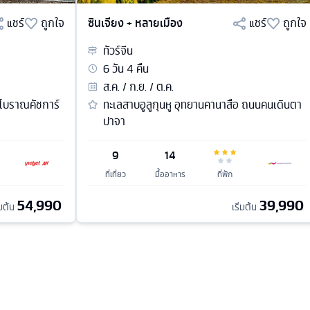
แชร์
ถูกใจ
ซินเจียง + หลายเมือง
แชร์
ถูกใจ
ทัวร์
จีน
6
วัน
4
คืน
ส.ค. / ก.ย. / ต.ค.
 โบราณคัชการ์
ทะเลสาบอูลูกุนหู อุทยานคานาสือ ถนนคนเดินตา
ปาจา
9
14
ที่เที่ยว
มื้ออาหาร
ที่พัก
54,990
39,990
่มต้น
เริ่มต้น