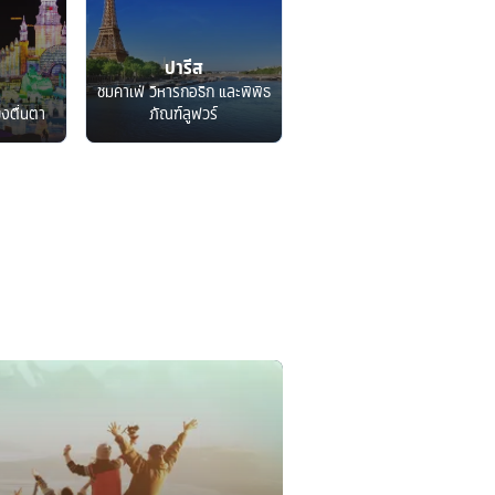
ปารีส
ชมคาเฟ่ วิหารกอธิก และพิพิธ
็งตื่นตา
ภัณฑ์ลูฟวร์