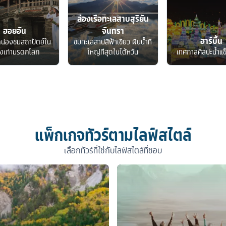
ล่องเรือทะเลสาบสุริยัน
ฮอยอัน
จันทรา
ฮาร์บิ้น
ดน่องชมสถาปัตย์ใน
ชมทะเลสาปสีฟ้าเขียว ผืนน้ำที่
องเก่ามรดกโลก
ใหญ่ที่สุดในไต้หวัน
เทศกาลศิลปะน้ำแข
แพ็กเกจทัวร์ตามไลฟ์สไตล์
เลือกทัวร์ที่ใช่กับไลฟ์สไตล์ที่ชอบ