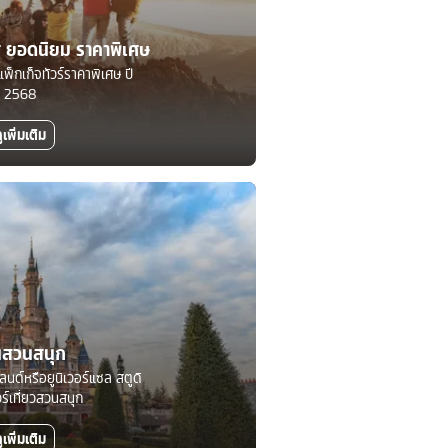
ทศ ยอดนิยม ราคาพิเศษ
แพ็กเก็จทัวร์ราคาพิเศษ ปี
2568
ูเพิ่มเติม
นสวนสนุก
์แลนด์หรือยูนิเวอร์แซล สตูดิ
วร์เที่ยวสวนสนุก
ูเพิ่มเติม