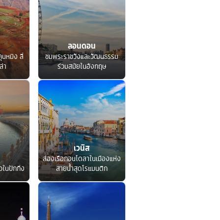
ลอนดอน
ุนหมิง ลี่
ชมพระราชวังและวัฒนธรรม
ล่า
ร่วมสมัยในอังกฤษ
เวนิส
ล่องเรือกอนโดลาในเมืองแห่ง
ในปักกิ่ง
สายน้ำสุดโรแมนติก