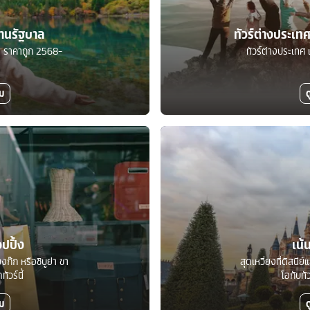
ร้านรัฐบาล
ทัวร์ต่างประเ
บาล ราคาถูก 2568-
ทัวร์ต่างประเทศ 
ิม
ด
อปปิ้ง
เน้
งก๊ก หรือชิบูย่า ขา
สุดเหวี่ยงที่ดิสนีย
ัวร์นี้
โอกับทั
ิม
ด