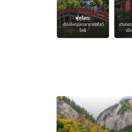
ฟุกุโอกะ
เมืองใหญ่บรรยากาศสโลว์
เดินทอ
ไลฟ์
เมื