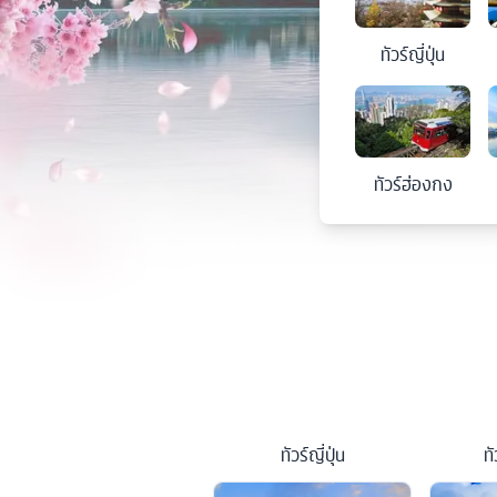
ทัวร์
ญี่ปุ่น
ทัวร์
ฮ่องกง
ทัวร์
ญี่ปุ่น
ทั