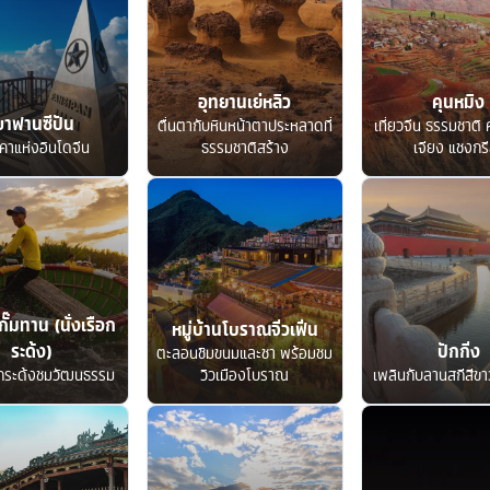
อุทยานเย่หลิว
คุนหมิง
ขาฟานซีปัน
ตื่นตากับหินหน้าตาประหลาดที่
เที่ยวจีน ธรรมชาติ ค
คาแห่งอินโดจีน
ธรรมชาติสร้าง
เจียง แชงกรี
กั๊มทาน (นั่งเรือก
หมู่บ้านโบราณจิ่วเฟิ่น
ระด้ง)
ปักกิ่ง
ตะลอนชิมขนมและชา พร้อมชม
อกระด้งชมวัฒนธรรม
วิวเมืองโบราณ
เพลินกับลานสกีสีขาว