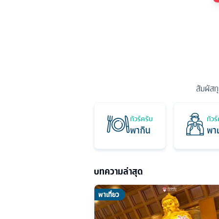
สัมผัสท
ทัวร์ครับ
ทัวร
พากิน
พาเ
บทความล่าสุด
พาเที่ยว