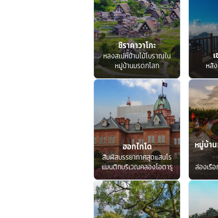
ชิราคาวาโกะ
เ
หลงสเน่ห์บ้านไม้โบราณใน
หมู่บ้านมรดกโลก
หลัง
หมู่บ้าน
ฮอกไกโด
สัมผัสบรรยากาศสุดแสนโร
แมนติกบริเวณคลองโอตารุ
ล่องเรื