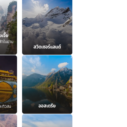
เจี้ย
ฟ้าในม่าน
สวิตเซอร์แลนด์
ออสเตรีย
ละทิวสน