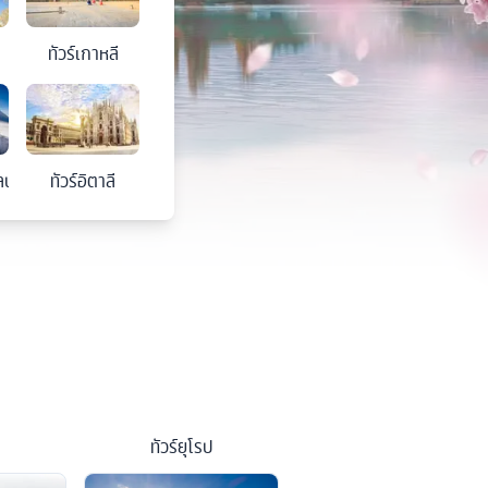
ทัวร์
เกาหลี
ลนด์
ทัวร์
อิตาลี
ทัวร์
ยุโรป