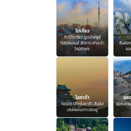
โตเกียว
ทัวร์โตเกียว ภูเขาไฟฟูจิ
ดิสนีย์แลนด์ สักการะศาลเจ้า
สัมผัสก
โคมิตาเคะ
ยอ
โอซาก้า
ยอด
ท่องปราสาทโอซาก้า สัมผัส
ยอดเขาแ
เสน่ห์แห่งเกาะฮอนชู