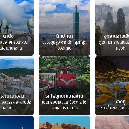
ดานัง
ไทเป 101
อุทยานจางเจีย
ลิ่นอายฝรั่งเศสบน
ชมวิวมุมสูง จากตึกที่สูงที่สุด
ภูเขาหินทรายเสียด
ดเขาบานาฮิลล์
ของไทเป
หมอก
เขาบานาฮิลล์
รถไฟอุทยานอาลีซาน
เฉิงตู
ห่งสวรรค์ สะพานมือ
เดินท่องป่าสนและนั่งรถไฟไต่
อลังการ
เขาแสนโรแมนติก
ธารน้ำแข็ง หิมะ แ