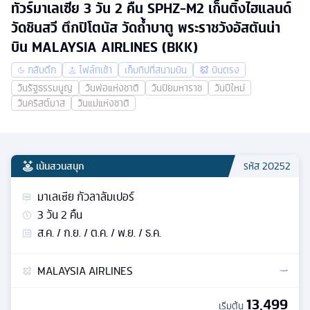
ทัวร์มาเลเซีย 3 วัน 2 คืน SPHZ-M2 เก็นติ้งไฮแลนด์
วัดชินสวี ตึกปิโตนัส วัดถ้ำบาตู พระราชวังอัสตันน่า
บิน MALAYSIA AIRLINES (BKK)
กลับดึก
ไฟล์ทเช้า
เก็บทิปที่สนามบิน
บินตรง
วันรัฐธรรมนูญ
วันพ่อแห่งชาติ
วันปิยมหาราช
วันปีใหม่
วันคริสต์มาส
วันแม่แห่งชาติ
เน้นสวนสนุก
รหัส
20252
มาเลเซีย กัวลาลัมเปอร์
3
วัน
2
คืน
ส.ค. / ก.ย. / ต.ค. / พ.ย. / ธ.ค.
MALAYSIA AIRLINES
13,499
เริ่มต้น