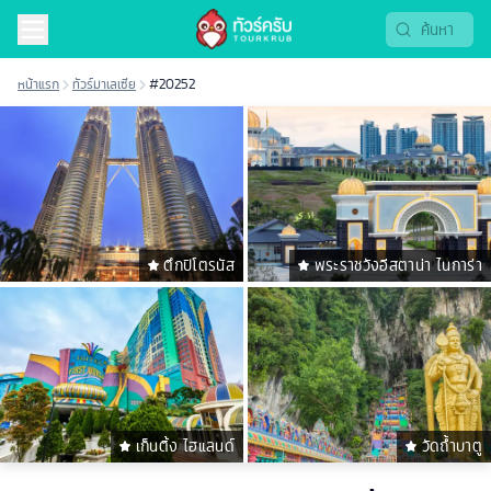
หน้าแรก
ทัวร์มาเลเซีย
#20252
ตึกปิโตรนัส
พระราชวังอีสตาน่า ไนการ่า
เก็นติ้ง ไฮแลนด์
วัดถํ้าบาตู