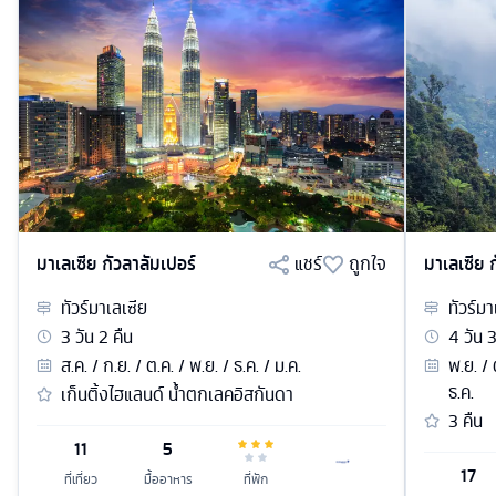
มาเลเซีย กัวลาลัมเปอร์
แชร์
ถูกใจ
มาเลเซีย 
ทัวร์
มาเลเซีย
ทัวร์
มา
3
วัน
2
คืน
4
วัน
ส.ค. / ก.ย. / ต.ค. / พ.ย. / ธ.ค. / ม.ค.
พ.ย. / 
ธ.ค.
เก็นติ้งไฮแลนด์ น้ำตกเลคอิสกันดา
3 คืน
11
5
17
ที่เที่ยว
มื้ออาหาร
ที่พัก