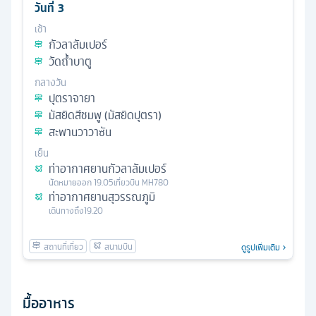
วันที่
3
เช้า
กัวลาลัมเปอร์
วัดถํ้าบาตู
กลางวัน
ปุตราจายา
มัสยิดสีชมพู (มัสยิดปุตรา)
สะพานวาวาซัน
เย็น
ท่าอากาศยานกัวลาลัมเปอร์
นัดหมาย
ออก
19.05
เที่ยวบิน
MH780
ท่าอากาศยานสุวรรณภูมิ
เดินทางถึง
19.20
ดูรูปเพิ่มเติม
มื้ออาหาร