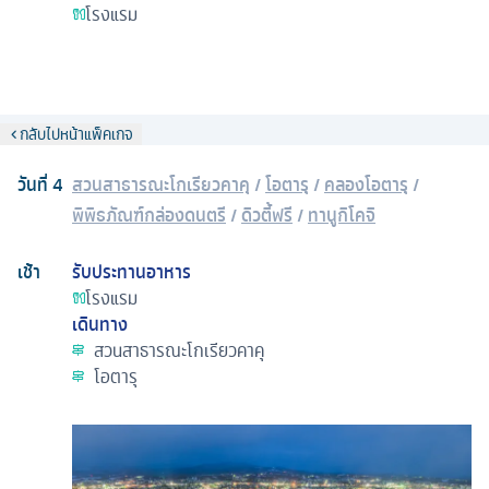
โรงแรม
กลับไปหน้าแพ็คเกจ
วันที่
4
สวนสาธารณะโกเรียวคาคุ
/
โอตารุ
/
คลองโอตารุ
/
พิพิธภัณฑ์กล่องดนตรี
/
ดิวตี้ฟรี
/
ทานูกิโคจิ
เช้า
รับประทานอาหาร
โรงแรม
เดินทาง
สวนสาธารณะโกเรียวคาคุ
โอตารุ