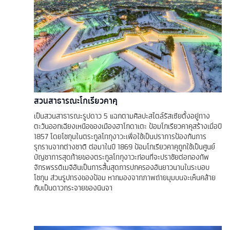
สวนสาธารณะโกเรียวคาคุ
เป็นสวนสาธารณะรูปดาว 5 แฉกตามศิลปะสไตล์รัสเซียตั้งอยู่ทาง
ตะวันออกเฉียงเหนือของเมืองฮาโกดาเตะ ป้อมโกเรียวคาคุสร้างเมื่อปี
1857 โดยโชกุนในตระกูลโทกุงาวะเพื่อใช้เป็นปราการป้องกันการ
รุกรานจากต่างชาติ ต่อมาในปี 1869 ป้อมโกเรียวคาคุถูกใช้เป็นศูนย์
บัญชาการสุดท้ายของตระกูลโทกุงาวะก่อนที่จะปราชัยต่อกองทัพ
จักรพรรดิเมจิอันเป็นการสิ้นสุดการปกครองอันยาวนานในระบอบ
โชกุน ส่วนรูปทรงของป้อม หากมองจากภาพถ่ายมุมบนจะเห็นคล้าย
กับเป็นดาวกระจายของนินจา