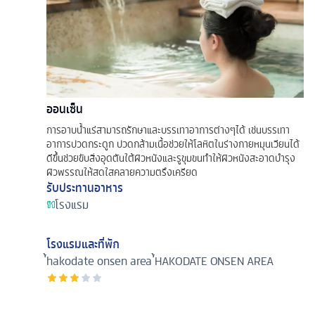
ออนเซ็น
การอาบน้ำแร่สามารถรักษาและบรรเทาอาการต่างๆได้ เช่นบรรเทา
อาการปวดกระดูก ปวดกล้ามเนื้อช่วยให้โลหิตในร่างกายหมุนเวียนได้
ดีขึ้นช่วยขับสิ่งอุดตันใต้ผิวหนังและรูขุมขนทำให้ผิวหนังสะอาดบำรุง
ผิวพรรณให้สดใสคลายความตรึงเครียด
รับประทานอาหาร
โรงแรม
โรงแรมและที่พัก
่้hakodate onsen area
่้HAKODATE ONSEN AREA