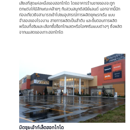
เสียงที่สุดแห่งหนึ่งของฮอกไกโด โดยอาคารร้านขายของจะถูก
ตกแต่งให้มีลักษณะคล้ายๆ กับสวนสนุกดิสนีย์แลนด์ นอกจากนี้นัก
ท่องเที่ยวยังสามารถเข้าไปชมอุปกรณ์การผลิตยุคแรกเริ่ม แบบ
จำลองของโรงงาน สายการผลิตเป็นลำดับ และขั้นตอนการผลิต
พร้อมทั้งชิมและเลือกซื้อช็อกโกแลตหรือไอศครีมแบบต่างๆ ซึ่งผลิต
จากนมสดของเกาะฮอกไกโด
มิตซุยเอ้าท์เล็ตฮอกไกโด