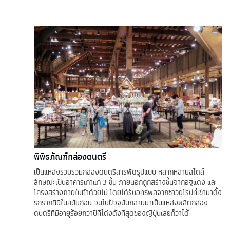
พิพิธภัณฑ์กล่องดนตรี
เป็นแหล่งรวบรวมกล่องดนตรีสารพัดรุปแบบ หลากหลายสไตล์
ลักษณะเป็นอาคารเก่าแก่ 3 ชั้น ภายนอกถูกสร้างขึ้นจากอิฐแดง และ
โครงสร้างภายในทำด้วยไม้ โดยได้รับอิทธิพลจากชาวยุโรปที่เข้ามาตั้ง
รกรากที่นี่ในสมัยก่อน จนในปัจจุบันกลายมาเป็นแหล่งผลิตกล่อง
ดนตรีที่มีอายุร้อยกว่าปีที่โด่งดังที่สุดของญี่ปุ่นเลยก็ว่าได้