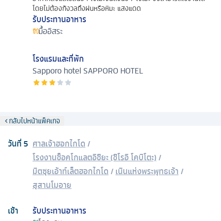
โดยไม่ต้องกังวลถึงฝนหรือหิมะ แสงแดด
รับประทานอาหาร
มื้ออิสระ
โรงแรมและที่พัก
Sapporo hotel
SAPPORO HOTEL
กลับไปหน้าแพ็คเกจ
วันที่
5
ศาลเจ้าฮอกไกโด
/
โรงงานช็อคโกแลตอิชิยะ (ชิโรอิ โคบิโตะ)
/
มิตซุยเอ้าท์เล็ตฮอกไกโด
/
เนินแห่งพระพุทธเจ้า
/
สุสานโมอาย
เช้า
รับประทานอาหาร