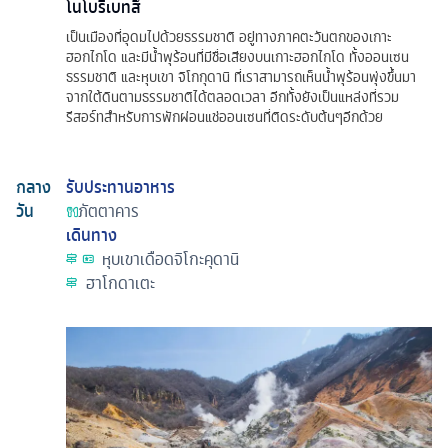
โนโบริเบทสึ
เป็นเมืองที่อุดมไปด้วยธรรมชาติ อยู่ทางภาคตะวันตกของเกาะ
ฮอกไกโด และมีน้ำพุร้อนที่มีชื่อเสียงบนเกาะฮอกไกโด ทั้งออนเซน
ธรรมชาติ และหุบเขา จิโกกุดานิ ที่เราสามารถเห็นน้ำพุร้อนพุ่งขึ้นมา
จากใต้ดินตามธรรมชาติได้ตลอดเวลา อีกทั้งยังเป็นแหล่งที่รวม
รีสอร์ทสำหรับการพักผ่อนแช่ออนเซนที่ติดระดับต้นๆอีกด้วย
กลาง
รับประทานอาหาร
วัน
ภัตตาคาร
เดินทาง
หุบเขาเดือดจิโกะคุดานิ
ฮาโกดาเตะ