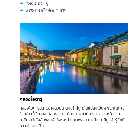
คลองโอตารุ
พิพิธภัณฑ์กล่องดนตรี
คลองโอตารุ
คลองโอตารุขนาบข้างด้วยโกดังเก่าที่ถูกดัดแปลงเป็นพิพิธภัณฑ์และ
ร้านค้า น้ำในคลองใสสะอาดสะท้อนภาพทิวทัศน์อาคารและในยาม
อาทิตย์กำลังลับขอบฟ้าก็จะสะท้อนภาพออกมาเป็นเงาที่ดูแล้วรู้สึกถึง
ความโรแมนติก