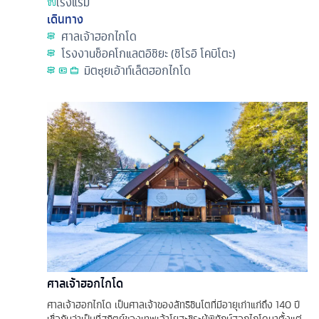
โรงแรม
เดินทาง
ศาลเจ้าฮอกไกโด
โรงงานช็อคโกแลตอิชิยะ (ชิโรอิ โคบิโตะ)
มิตซุยเอ้าท์เล็ตฮอกไกโด
ศาลเจ้าฮอกไกโด
ศาลเจ้าฮอกไกโด เป็นศาลเจ้าของลัทธิชินโตที่มีอายุเก่าแก่ถึง 140 ปี
เชื่อกันว่าเป็นที่สถิตย์ของเทพเจ้าโยฮะชิระผู้พิทักษ์ฮอกไกโดมาตั้งแต่