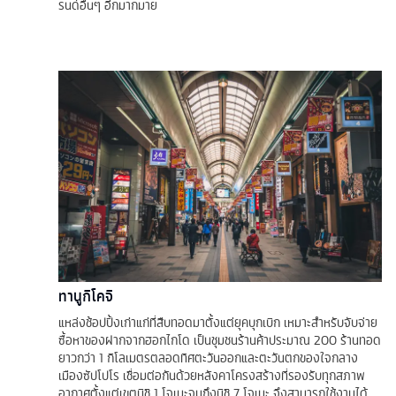
รนด์อื่นๆ อีกมากมาย
ทานูกิโคจิ
แหล่งช้อปปิ้งเก่าแก่ที่สืบทอดมาตั้งแต่ยุคบุกเบิก เหมาะสำหรับจับจ่าย
ซื้อหาของฝากจากฮอกไกโด เป็นชุมชนร้านค้าประมาณ 200 ร้านทอด
ยาวกว่า 1 กิโลเมตรตลอดทิศตะวันออกและตะวันตกของใจกลาง
เมืองซัปโปโร เชื่อมต่อกันด้วยหลังคาโครงสร้างที่รองรับทุกสภาพ
อากาศตั้งแต่เขตนิชิ 1 โจเมะจนถึงนิชิ 7 โจเมะ จึงสามารถใช้งานได้