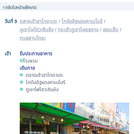
กลับไปหน้าแพ็คเกจ
วันที่
3
ตลาดเช้าฮาโกดาเตะ
/
โกดังอิฐแดงคาเนโมริ
/
ภูเขาไฟโชวะชินซัง
/
กระเช้าภูเขาไฟอุสุซาน
/
ออนเซ็น
/
ทะเลสาบโทยะ
เช้า
รับประทานอาหาร
โรงแรม
เดินทาง
ตลาดเช้าฮาโกดาเตะ
โกดังอิฐแดงคาเนโมริ
ภูเขาไฟโชวะชินซัง