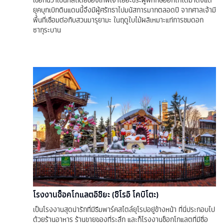
ยุคบุกเบิกดินแดนนี้จึงมีผู้ศรัทธาไปมนัสการมากตลอดปี จากศาลเจ้ามี
พื้นที่เชื่อมต่อกับสวนมารุยามะ ในฤดูใบไม้ผลิเหมาะแก่การชมดอก
ซากุระบาน
โรงงานช็อคโกแลตอิชิยะ (ชิโรอิ โคบิโตะ)
เป็นโรงงานสุดน่ารักที่มีธีมพาร์คสไตล์ยุโรปอยู่ข้างหน้า ที่นี่ประกอบไป
ด้วยร้านอาหาร ร้านขายของที่ระลึก และก็โรงงานช็อกโกแลตที่มีชื่อ