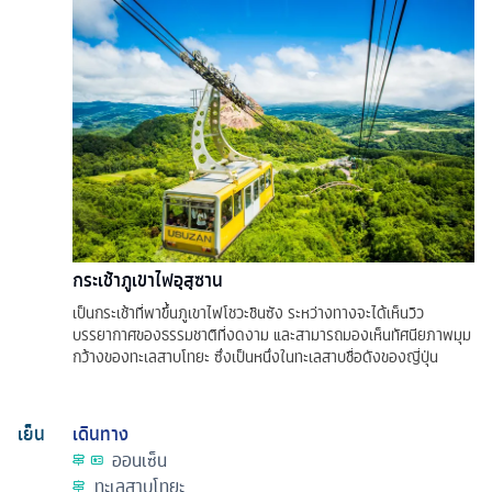
กระเช้าภูเขาไฟอุสุซาน
เป็นกระเช้าที่พาขึ้นภูเขาไฟโชวะชินซัง ระหว่างทางจะได้เห็นวิว
บรรยากาศของธรรมชาติที่งดงาม และสามารถมองเห็นทัศนียภาพมุม
กว้างของทะเลสาบโทยะ ซึ่งเป็นหนึ่งในทะเลสาบชื่อดังของญี่ปุ่น
เย็น
เดินทาง
ออนเซ็น
ทะเลสาบโทยะ