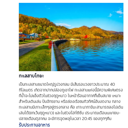
ทะเลสาบโทยะ
เป็นทะเลสาบขนาดใหญ่รูปวงกลม มีเส้นรอบวงยาวประมาณ 40
กิโลเมตร เกิดจากปากปล่องภูเขาไฟ ทะเลสาบแห่งนี้มีความพิเศษตรง
ที่น้ำจะไม่แข็งตัวในช่วงฤดูหนาว ในหน้าร้อนอากาศก็เย็นสบาย เหมาะ
สำหรับเดินเล่น ปั่นจักรยาน หรือล่องเรือชมทิวทัศน์อันงดงาม กลาง
ทะเลสาบมีเกาะเล็กๆอยู่ตรงกลาง คือ เกาะนากาจิมะสามารถลงไปเดิน
เล่นได้(ยกเว้นฤดูหนาว) และในช่วงไฮท์ซีซั่น ประมาณเดือนเมษายน-
ปลายเดือนตุลาคม จะมีการจุดพลุในเวลา 20:45 ของทุกๆคืน
รับประทานอาหาร