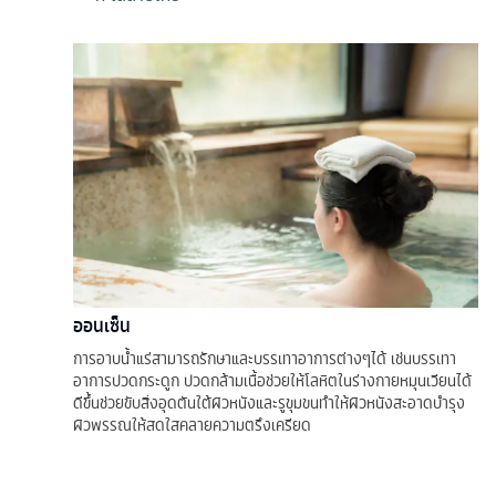
ออนเซ็น
การอาบน้ำแร่สามารถรักษาและบรรเทาอาการต่างๆได้ เช่นบรรเทา
อาการปวดกระดูก ปวดกล้ามเนื้อช่วยให้โลหิตในร่างกายหมุนเวียนได้
ดีขึ้นช่วยขับสิ่งอุดตันใต้ผิวหนังและรูขุมขนทำให้ผิวหนังสะอาดบำรุง
ผิวพรรณให้สดใสคลายความตรึงเครียด