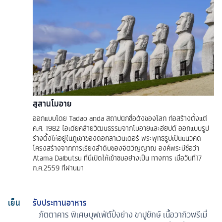
สุสานโมอาย
ออกแบบโดย Tadao anda สถาปนิกชื่อดังของโลก ก่อสร้างตั้งแต่
ค.ศ. 1982 ไอเดียคล้ายวัฒนธรรมจากโมอายและอียิปต์ ออกแบบรูป
ร่างตั้งให้อยู่ในภูเขาของดอกลาเวนเดอร์ พระพุทธรูปเป็นแนวคิด
โครงสร้างจากการเรียงลำดับของจิตวิญญาณ องค์พระมีชื่อว่า
Atama Daibutsu ที่นี่เปิดให้เข้าชมอย่างเป็น ทางการ เมื่อวันที่17
ก.ค.2559 ที่ผ่านมา
เย็น
รับประทานอาหาร
ภัตตาคาร
พิเศษบุฟเฟ่ต์ปิ้งย่าง ขาปูยักษ์ เนื้อวากิวพรีเมี่