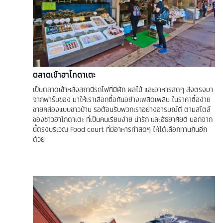
ตลาดเช้าฮาโกดาเตะ
เป็นตลาดเช้าหลังสถานีรถไฟที่มีผัก ผลไม้ และอาหารสดๆ ส่งตรงมา
จากฟาร์มของ มาให้เราเลือกซื้อกันอย่างเพลิดเพลิน ในราคาซื้อง่าย
ขายคล่องแบบชาวบ้าน รอต้อนรับพวกเราอย่างอารมณ์ดี ตามสไตล์
ของชาวฮาโกดาเตะ ที่เป็นคนเรียบง่าย น่ารัก และอัธยาศัยดี นอกจาก
นี้ตรงบริเวณ Food court ที่มีอาหารทำสดๆ ให้ได้เลือกทานกันอีก
ด้วย