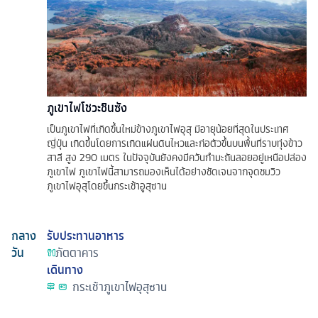
ภูเขาไฟโชวะชินซัง
เป็นภูเขาไฟที่เกิดขึ้นใหม่ข้างภูเขาไฟอุสุ มีอายุน้อยที่สุดในประเทศ
ญี่ปุ่น เกิดขึ้นโดยการเกิดแผ่นดินไหวและก่อตัวขึ้นบนพื้นที่ราบทุ่งข้าว
สาลี สูง 290 เมตร ในปัจจุบันยังคงมีควันกำมะถันลอยอยู่เหนือปล่อง
ภูเขาไฟ ภูเขาไฟนี้สามารถมองเห็นได้อย่างชัดเจนจากจุดชมวิว
ภูเขาไฟอุสุโดยขึ้นกระเช้าอูสุซาน
กลาง
รับประทานอาหาร
วัน
ภัตตาคาร
เดินทาง
กระเช้าภูเขาไฟอุสุซาน