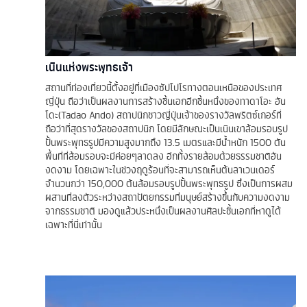
เนินแห่งพระพุทธเจ้า
สถานที่ท่องเที่ยวนี้ตั้งอยู่ที่เมืองซัปโปโรทางตอนเหนือของประเทศ
ญี่ปุ่น ถือว่าเป็นผลงานการสร้างชิ้นเอกอีกชิ้นหนึ่งของทาดาโอะ อัน
โดะ(Tadao Ando) สถาปนิกชาวญี่ปุ่นเจ้าของรางวัลพริตซ์เกอร์ที่
ถือว่าที่สุดรางวัลของสถาปนิก โดยมีลักษณะเป็นเนินเขาล้อมรอบรูป
ปั้นพระพุทธรูปมีความสูงมากถึง 13.5 เมตรและมีน้ำหนัก 1500 ตัน
พื้นที่ที่ล้อมรอบจะมีค่อยๆลาดลง อีกทั้งรายล้อมด้วยธรรมชาติอัน
งดงาม โดยเฉพาะในช่วงฤดูร้อนที่จะสามารถเห็นต้นลาเวนเดอร์
จำนวนกว่า 150,000 ต้นล้อมรอบรูปปั้นพระพุทธรูป ซึ่งเป็นการผสม
ผสานที่ลงตัวระหว่างสถาปัตยกรรมที่มนุษย์สร้างขึ้นกับความงดงาม
จากธรรมชาติ มองดูแล้วประหนึ่งเป็นผลงานศิลปะชั้นเอกที่หาดูได้
เฉพาะที่นี่เท่านั้น