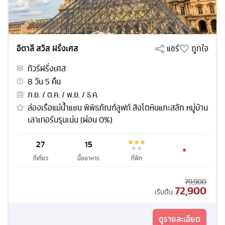
อิตาลี สวิส ฝรั่งเศส
แชร์
ถูกใจ
ทัวร์
ฝรั่งเศส
8
วัน
5
คืน
ก.ย. / ต.ค. / พ.ย. / ธ.ค.
ล่องเรือแม่น้ำแซน พิพิธภัณฑ์ลูฟท์ สิงโตหินแกะสลัก หมู่บ้าน
เลาเทอร์บรุนเน่น (ผ่อน 0%)
27
15
ที่เที่ยว
มื้ออาหาร
ที่พัก
79,900
72,900
เริ่มต้น
ดูรายละเอียด