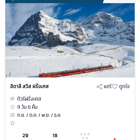
อิตาลี สวิส ฝรั่งเศส
แชร์
ถูกใจ
ทัวร์
ฝรั่งเศส
9
วัน
6
คืน
ก.ย. / ต.ค. / พ.ย. / ธ.ค.
29
18