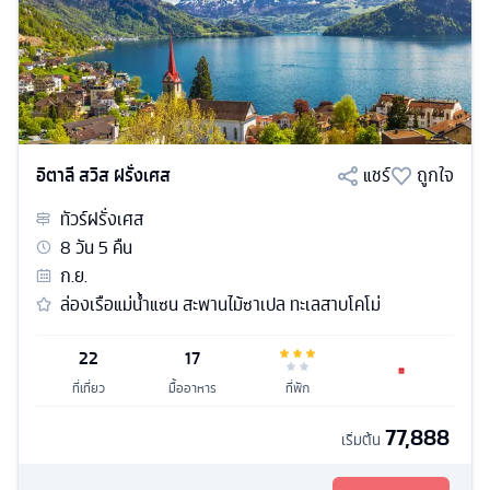
อิตาลี สวิส ฝรั่งเศส
แชร์
ถูกใจ
ทัวร์
ฝรั่งเศส
8
วัน
5
คืน
ก.ย.
ล่องเรือแม่น้ำแซน สะพานไม้ซาเปล ทะเลสาบโคโม่
22
17
ที่เที่ยว
มื้ออาหาร
ที่พัก
77,888
เริ่มต้น