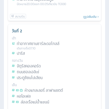
นัดหมาย
20.00
ออก
00.05
เที่ยวบิน
TG930
ดูรูปเพิ่มเติม
วันที่
2
เช้า
ท่าอากาศยานชาร์ลเดอโกลล์
เดินทางถึง
07.10
ปารีส
กลางวัน
จัตุรัสคองคอร์ด
ถนนชองเอลิเซ่
ประตูชัยนโปเลียน
เย็น
ห้างแกลเลอรี่ ลาฟาแยตต์
หอไอเฟล
ล่องเรือแม่น้ำแซนน์