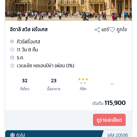
อิตาลี สวิส ฝรั่งเศส
แชร์
ถูกใจ
ทัวร์
ฝรั่งเศส
11
วัน
8
คืน
ธ.ค.
เวเนเซีย หอเอนปิซ่า (ผ่อน 0%)
32
23
ที่เที่ยว
มื้ออาหาร
ที่พัก
115,900
เริ่มต้น
ดูรายละเอียด
ทั่วไป
รหัส
20595