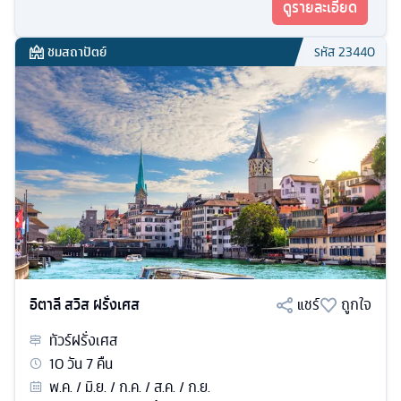
ดูรายละเอียด
ชมสถาปัตย์
รหัส
23440
อิตาลี สวิส ฝรั่งเศส
แชร์
ถูกใจ
ทัวร์
ฝรั่งเศส
10
วัน
7
คืน
พ.ค. / มิ.ย. / ก.ค. / ส.ค. / ก.ย.