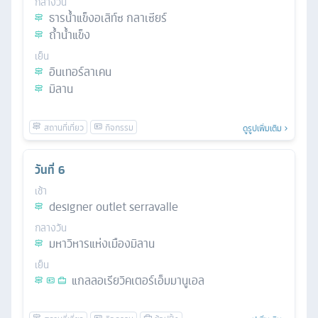
กลางวัน
ธารน้ำแข็งอเลิท์ซ กลาเซียร์
ถ้ำน้ำแข็ง
เย็น
อินเทอร์ลาเคน
มิลาน
ดูรูปเพิ่มเติม
วันที่
6
เช้า
designer outlet serravalle
กลางวัน
มหาวิหารแห่งเมืองมิลาน
เย็น
แกลลอเรียวิคเตอร์เอ็มมานูเอล