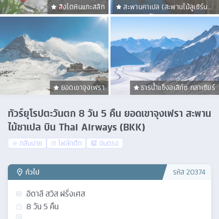
สิงโตหินแกะสลัก
สะพานคาเปล (สะพานไม้ลูเซิร์น
ชาเปล บริดจ์)
ยอดเขาจุงเฟรา
ธารน้ำแข็งอเลิท์ซ กลาเซียร์
ทัวร์ยุโรปตะวันตก 8 วัน 5 คืน ยอดเขาจุงเฟรา สะพาน
ไม้ชาเปล บิน Thai Airways (BKK)
กลับบ่าย
ไฟล์ทดึก
บินตรง
ทั่วไป
รหัส
20374
อิตาลี สวิส ฝรั่งเศส
8
วัน
5
คืน