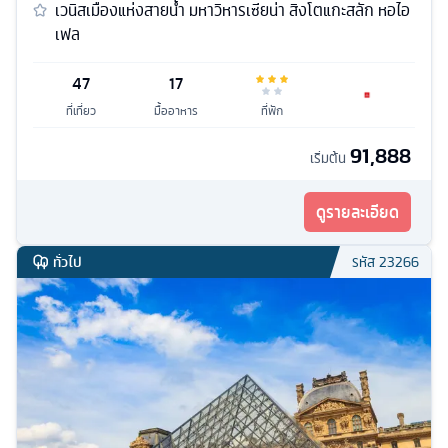
เวนิสเมืองแห่งสายน้ำ มหาวิหารเซียน่า สิงโตแกะสลัก หอไอ
เฟล
47
17
ที่เที่ยว
มื้ออาหาร
ที่พัก
91,888
เริ่มต้น
ดูรายละเอียด
ทั่วไป
รหัส
23266