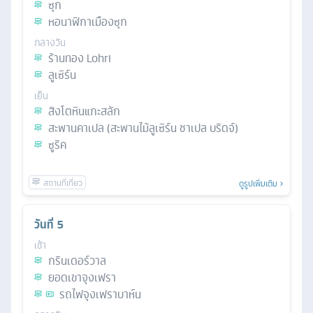
ซุก
หอนาฬิกาเมืองซุก
กลางวัน
ร้านทอง Lohri
ลูเซิร์น
เย็น
สิงโตหินแกะสลัก
สะพานคาเปล (สะพานไม้ลูเซิร์น ชาเปล บริดจ์)
ซูริค
ดูรูปเพิ่มเติม
วันที่
5
เช้า
กรินเดอร์วาล
ยอดเขาจุงเฟรา
รถไฟจุงเฟราบาห์น