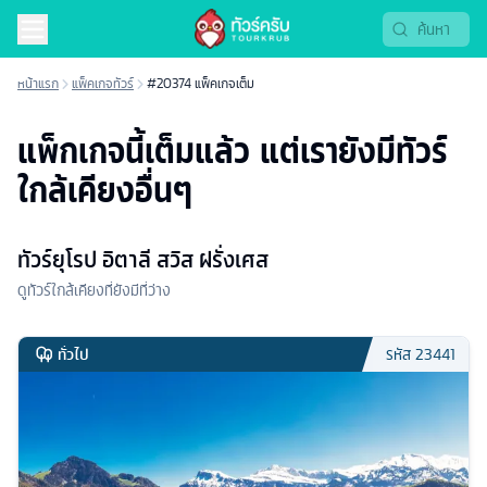
หน้าแรก
แพ็คเกจทัวร์
#20374 แพ็คเกจเต็ม
แพ็กเกจนี้เต็มแล้ว แต่เรายังมีทัวร์
ใกล้เคียงอื่นๆ
ทัวร์ยุโรป อิตาลี สวิส ฝรั่งเศส
ดูทัวร์ใกล้เคียงที่ยังมีที่ว่าง
ทั่วไป
รหัส
23441