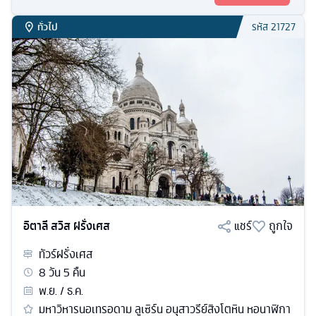
ทั่วไป
รหัส
21727
อิตาลี สวิส ฝรั่งเศส
แชร์
ถูกใจ
ทัวร์
ฝรั่งเศส
8
วัน
5
คืน
พ.ย. / ธ.ค.
มหาวิหารนอเทรอดาม ลูเซิร์น อนุสาวรีย์สิงโตหิน หอนาฬิกา