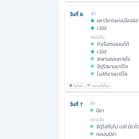
วันที่
6
เช้า
มหาวิหารแห่งเมืองมิล
เวนิส
กลางวัน
ท่าเรือตรอนเซโต้
เวนิส
สะพานถอนหายใจ
จัตุรัสซานมาร์โค
โบสถ์ซานมาร์โค
วันที่
7
เช้า
ปิซา
กลางวัน
จัตุรัสกัมโป เดย์ มีราโก
หอเอนปิซ่า