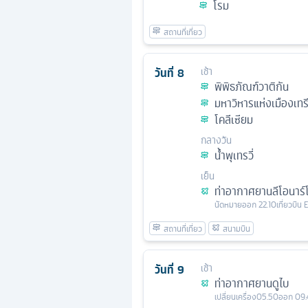
โรม
วันที่
8
เช้า
พิพิธภัณฑ์วาติกัน
มหาวิหารแห่งเมืองเทรี
โคลีเซียม
กลางวัน
น้ำพุเทรวี่
เย็น
ท่าอากาศยานลีโอนาร์โด
นัดหมาย
ออก
22.10
เที่ยวบิน
วันที่
9
เช้า
ท่าอากาศยานดูไบ
เปลี่ยนเครื่อง
05.50
ออก
09.