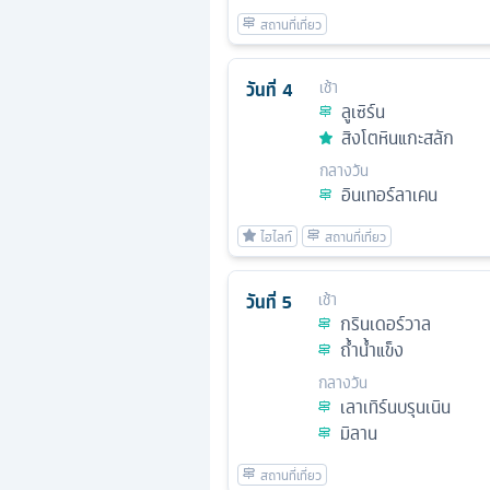
วันที่
4
เช้า
ลูเซิร์น
สิงโตหินแกะสลัก
กลางวัน
อินเทอร์ลาเคน
วันที่
5
เช้า
กรินเดอร์วาล
ถ้ำน้ำแข็ง
กลางวัน
เลาเทิร์นบรุนเนิน
มิลาน