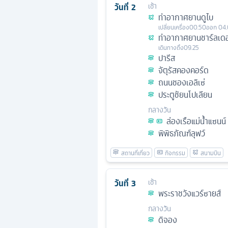
วันที่
2
เช้า
ท่าอากาศยานดูไบ
เปลี่ยนเครื่อง
00.50
ออก
04
ท่าอากาศยานชาร์ลเด
เดินทางถึง
09.25
ปารีส
จัตุรัสคองคอร์ด
ถนนชองเอลิเซ่
ประตูชัยนโปเลียน
กลางวัน
ล่องเรือแม่น้ำแซนน์
พิพิธภัณฑ์ลุฟว์
วันที่
3
เช้า
พระราชวังแวร์ซายส์
กลางวัน
ดิจอง