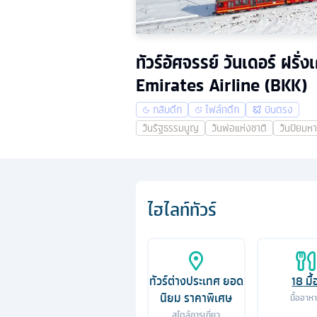
ทัวร์อัศจรรย์ วันเดอร์ ฝรั่
Emirates Airline (BKK)
กลับดึก
ไฟล์ทดึก
บินตรง
วันรัฐธรรมนูญ
วันพ่อแห่งชาติ
วันปิยมห
ไฮไลท์ทัวร์
ทัวร์ต่างประเทศ ยอด
18
มื้
นิยม ราคาพิเศษ
มื้ออาห
สไตล์การเที่ยว