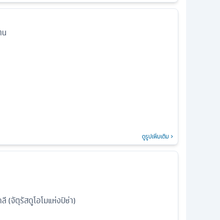
าน
ดูรูปเพิ่มเติม
ลี (จัตุรัสดูโอโมแห่งปิซ่า)