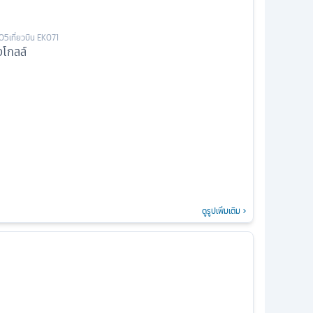
.05
เที่ยวบิน
EK071
อโกลล์
ดูรูปเพิ่มเติม