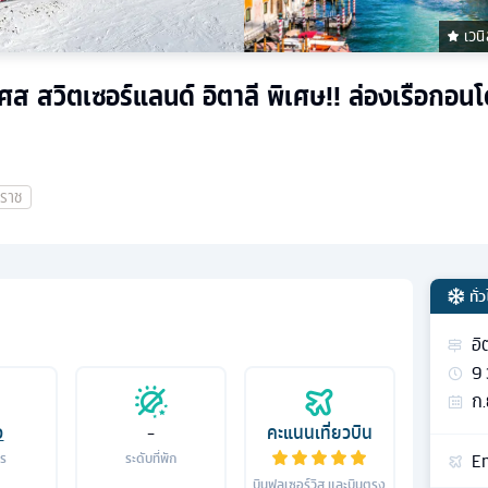
เวน
งเศส สวิตเซอร์แลนด์ อิตาลี พิเศษ!! ล่องเรือกอนโ
าราช
ทั่
อิ
9
ก.
อ
-
คะแนนเที่ยวบิน
Em
าร
ระดับที่พัก
บินฟูลเซอร์วิส และบินตรง