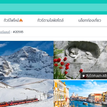
ทัวร์ไฟไหม้
ทัวร์ตามไลฟ์สไตล์
บล็อกท่องเที่ยว
ซอร์แลนด์
#20595
สิงโตหินแกะสลั