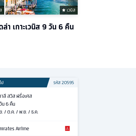
ิส
เวนิส
ดล่า เกาะเวนิส 9 วัน 6 คืน
วไป
รหัส
20595
ตาลี สวิส ฝรั่งเศส
วัน
6
คืน
ย. / ต.ค. / พ.ย. / ธ.ค.
irates Airline