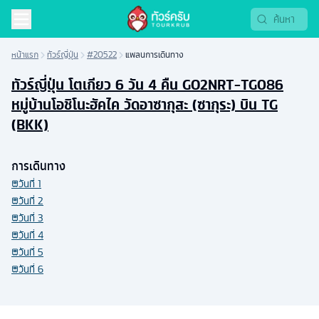
หน้าแรก
ทัวร์ญี่ปุ่น
#20522
แพลนการเดินทาง
ทัวร์ญี่ปุ่น โตเกียว 6 วัน 4 คืน GO2NRT-TG086
หมู่บ้านโอชิโนะฮัคไค วัดอาซากุสะ (ซากุระ) บิน TG
(BKK)
การเดินทาง
วันที่
1
วันที่
2
วันที่
3
วันที่
4
วันที่
5
วันที่
6