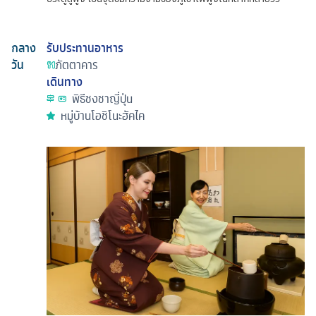
กลาง
รับประทานอาหาร
วัน
ภัตตาคาร
เดินทาง
พิธีชงชาญี่ปุ่น
หมู่บ้านโอชิโนะฮัคไค