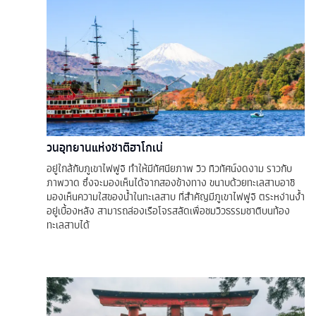
วนอุทยานแห่งชาติฮาโกเน่
อยู่ใกล้กับภูเขาไฟฟูจิ ทำให้มีทัศนียภาพ วิว ทิวทัศน์งดงาม ราวกับ
ภาพวาด ซึ่งจะมองเห็นได้จากสองข้างทาง ขนาบด้วยทะเลสาบอาชิ
มองเห็นความใสของน้ำในทะเลสาบ ที่สำคัญมีภูเขาไฟฟูจิ ตระหง่านง้ำ
อยู่เบื้องหลัง สามารถล่องเรือโจรสลัดเพื่อชมวิวธรรมชาติบนท้อง
ทะเลสาบได้