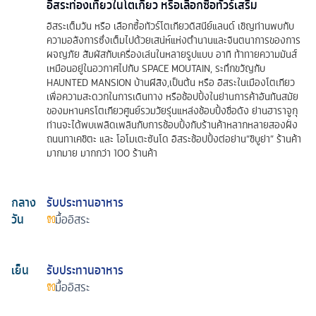
อิสระท่องเที่ยวในโตเกียว หรือเลือกซื้อทัวร์เสริม
อิสระเต็มวัน หรือ เลือกซื้อทัวร์โตเกียวดิสนีย์แลนด์ เชิญท่านพบกับ
ความอลังการซึ่งเต็มไปด้วยเสน่ห์แห่งตำนานและจินตนาการของการ
ผจญภัย สัมผัสกับเครื่องเล่นในหลายรูปแบบ อาทิ ท้าทายความมันส์
เหมือนอยู่ในอวกาศไปกับ SPACE MOUTAIN, ระทึกขวัญกับ
HAUNTED MANSION บ้านผีสิง,เป็นต้น หรือ อิสระในเมืองโตเกียว
เพื่อความสะดวกในการเดินทาง หรือช้อปปิ้งในย่านการค้าอันทันสมัย
ของมหานครโตเกียวศูนย์รวมวัยรุ่นแหล่งช้อบปิ้งชื่อดัง ย่านฮาราจูกุ
ท่านจะได้พบเพลิดเพลินกับการช้อบปิ้งกับร้านค้าหลากหลายสองฝั่ง
ถนนทาเคชิตะ และ โอโมเตะซันโด อิสระช้อปปิ้งต่อย่าน“ชิบูย่า” ร้านค้า
มากมาย มากกว่า 100 ร้านค้า
กลาง
รับประทานอาหาร
วัน
มื้ออิสระ
เย็น
รับประทานอาหาร
มื้ออิสระ