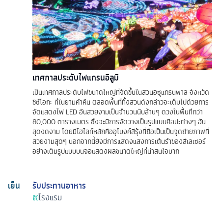
เทศกาลประดับไฟแกรนอิลูมิ
เป็นเทศกาลประดับไฟขนาดใหญ่ที่จัดขึ้นในสวนอิซุแกรนพาล จังหวัด
ชิซึโอกะ ที่ในยามค่ำคืน ตลอดพื้นที่ทั้งสวนดังกล่าวจะเต็มไปด้วยการ
จัดแสดงไฟ LED อันสวยงามเป็นจำนวนนับล้านๆ ดวงในพื้นที่กว่า
80,000 ตารางเมตร ซึ่งจะมีการจัดวางเป็นรูปแบบศิลปะต่างๆ อัน
สุดงดงาม โดยมีไฮไลท์หลักคืออุโมงค์สีรุ้งที่ถือเป็นเป็นจุดถ่ายภาพที่
สวยงามสุดๆ นอกจากนี้ยังมีการแสดงแสงการเต้นรำของสีเลเซอร์
อย่างเต็มรูปแบบบนจอแสดงผลขนาดใหญ่ที่น่าสนใจมาก
เย็น
รับประทานอาหาร
โรงแรม