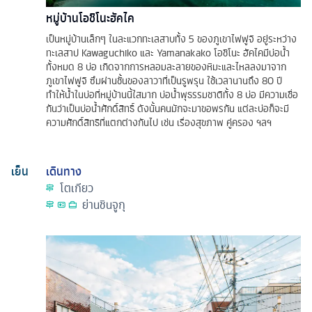
หมู่บ้านโอชิโนะฮัคไค
เป็นหมู่บ้านเล็กๆ ในละแวกทะเลสาบทั้ง 5 ของภูเขาไฟฟูจิ อยู่ระหว่าง
ทะเลสาป Kawaguchiko และ Yamanakako โอชิโนะ ฮัคไคมีบ่อน้ำ
ทั้งหมด 8 บ่อ เกิดจากการหลอมละลายของหิมะและไหลลงมาจาก
ภูเขาไฟฟูจิ ซึมผ่านชั้นของลาวาที่เป็นรูพรุน ใช้เวลานานถึง 80 ปี
ทำให้น้ำในบ่อที่หมู่บ้านนี้ใสมาก บ่อน้ำพุธรรมชาติทั้ง 8 บ่อ มีความเชื่อ
กันว่าเป็นบ่อน้ำศักดิ์สิทธิ์ ดังนั้นคนมักจะมาขอพรกัน แต่ละบ่อก็จะมี
ความศักดิ์สิทธิที่แตกต่างกันไป เช่น เรื่องสุขภาพ คู่ครอง ฯลฯ
เย็น
เดินทาง
โตเกียว
ย่านชินจูกุ