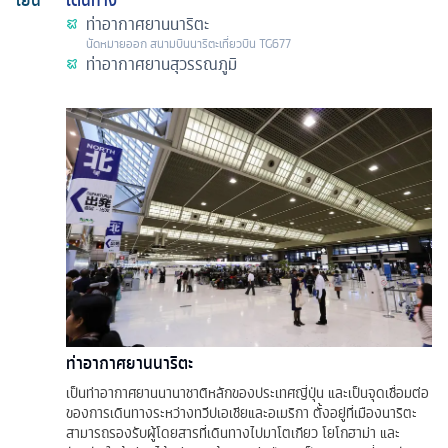
ท่าอากาศยานนาริตะ
นัดหมาย
ออก
สนามบินนาริตะ
เที่ยวบิน
TG677
ท่าอากาศยานสุวรรณภูมิ
ท่าอากาศยานนาริตะ
เป็นท่าอากาศยานนานาชาติหลักของประเทศญี่ปุ่น และเป็นจุดเชื่อมต่อ
ของการเดินทางระหว่างทวีปเอเชียและอเมริกา ตั้งอยู่ที่เมืองนาริตะ
สามารถรองรับผู้โดยสารที่เดินทางไปมาโตเกียว โยโกฮาม่า และ