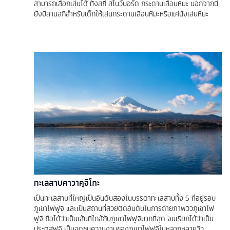
สามารถเลือกเล่นได้ ทั้งสกี สโนว์บอร์ด กระดานเลื่อนหิมะ นอกจากนี้
ยังมีลานสกีสำหรับเด็กให้เล่นกระดานเลื่อนหิมะหรือแค่นั่งเล่นหิมะ
ทะเลสาบคาวาคุจิโกะ
เป็นทะเลสาบที่ใหญ่เป็นอันดับสองในบรรดาทะเลสาบทั้ง 5 ที่อยู่รอบ
ภูเขาไฟฟูจิ และเป็นสถานที่สวยติดอันดับในการถ่ายภาพวิวภูเขาไฟ
ฟูจิ ถือได้ว่าเป็นเส้นที่ใกล้กับภูเขาไฟฟูจิมากที่สุด จนเรียกได้ว่าเป็น
ประตูสู่ฟูจิ เป็นจุดชมความงามของภูเขาไฟฟูจิในหลากหลายวิว