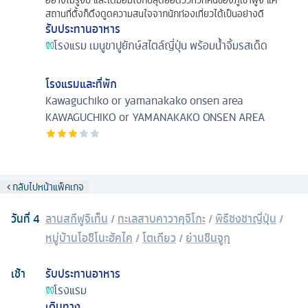
สถานที่ตั้งก็ดึงดูดความสนใจจากนักท่องเที่ยวได้เป็นอย่างดี
รับประทานอาหาร
โรงแรม
เมนูขาปูยักษ์สไตล์ญี่ปุ่น พร้อมน้ำจิ้มรสเด็ด
โรงแรมและที่พัก
Kawaguchiko or yamanakako onsen area
KAWAGUCHIKO or YAMANAKAKO ONSEN AREA
กลับไปหน้าแพ็คเกจ
วันที่
4
ลานสกีฟูจิเท็น
/
ทะเลสาบคาวาคุจิโกะ
/
พิธีชงชาญี่ปุ่น
/
หมู่บ้านโอชิโนะฮัคไค
/
โตเกียว
/
ย่านชินจูกุ
เช้า
รับประทานอาหาร
โรงแรม
เดินทาง