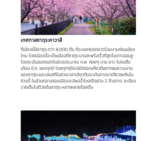
เทศกาลซากุระคาวาสึ
ที่เมืองนี้มีซากุระกว่า 8,000 ต้น ที่จะออกดอกอวดโฉมงามก่อนเมือง
ไหน โดยเมืองนี้จะเป็นเมืองที่ซากุระบานสะพรั่งเร็วที่สุดในเกาะฮอนชู
โดยจะเริ่มออกดอกในช่วงประมาณ ก.พ. ค่อยๆ บาน ยาว ไปจนถึง
เดือน มี.ค. ของทุกปี โดยทุกๆปีจะมีนักท่องเที่ยวที่อยากชมความงาม
ของซากุระและเล่นสกีในช่วงเวลาเดียวกันจะเดินทางมาเที่ยวชมกันใน
ช่วงนี้ ในส่วนกลางของเมืองจะมีแม่น้ำไหลตัดผ่าน 2 ข้างทาง จะเรียง
รายเต็มไปด้วยต้นซากุระหลากหลายร้อยต้น