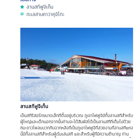
ลานสกีฟูจิเท็น
ทะเลสาบคาวาคุจิโกะ
ลานสกีฟูจิเท็น
เป็นสกีรีสอร์ทขนาดเล็กที่ตั้งอยู่บริเวณ ภูเขาไฟฟูจิมีทั้งลานสกีสำหรับ
ผู้ใหญ่และเด็กนอกจากนั้นท่านจะได้สัมผัสได้เป็นลานสกีที่เต็มไปด้วย
หิมะขาวโพลนบวกกับฉากหลังที่เป็นภูเขาไฟฟูจิที่สวยงามที่ลานสกีแห่ง
นี้มีทั้งลานสกีสำหรับผู้เริ่มเล่นสกี และสำหรับผู้ที่มีความชำนาญ ท่าน