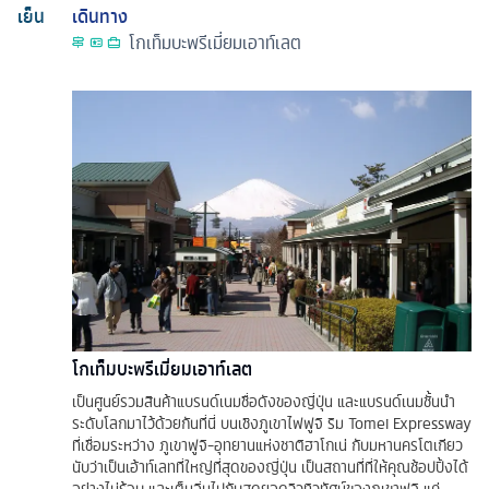
เย็น
เดินทาง
โกเท็มบะพรีเมี่ยมเอาท์เลต
โกเท็มบะพรีเมี่ยมเอาท์เลต
เป็นศูนย์รวมสินค้าแบรนด์เนมชื่อดังของญี่ปุ่น และแบรนด์เนมชั้นนำ
ระดับโลกมาไว้ด้วยกันที่นี่ บนเชิงภูเขาไฟฟูจิ ริม Tomei Expressway
ที่เชื่อมระหว่าง ภูเขาฟูจิ-อุทยานแห่งชาติฮาโกเน่ กับมหานครโตเกียว
นับว่าเป็นเอ้าท์เลทที่ใหญ่ที่สุดของญี่ปุ่น เป็นสถานที่ที่ให้คุณช้อปปิ้งได้
อย่างไม่รู้จบ และเต็มอิ่มไปกับสุดยอดวิวทิวทัศน์ของภูเขาฟูจิ แค่