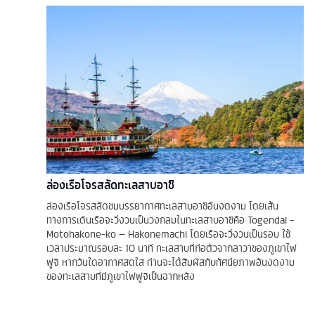
ล่องเรือโจรสลัดทะเลสาบอาชิ
ล่องเรือโจรสลัดชมบรรยากาศทะเลสาบอาชิอันงดงาม โดยเส้น
ทางการเดินเรือจะวิ่งวนเป็นวงกลมในทะเลสาบอาชิคือ Togendai -
Motohakone-ko – Hakonemachi โดยเรือจะวิ่งวนเป็นรอบ ใช้
เวลาประมาณรอบละ 10 นาที ทะเลสาบที่ก่อตัวจากลาวาของภูเขาไฟ
ฟูจิ หากวันใดอากาศสดใส ท่านจะได้สัมผัสกับทัศนียภาพอันงดงาม
ของทะเลสาบที่มีภูเขาไฟฟูจิเป็นฉากหลัง