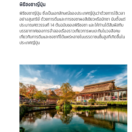
พิธีชงชาญี่ปุ่น
พิธีชงชาญี่ปุ่น ซึ่งเป็นเอกลักษณ์ของประเทศญี่ปุ่นว่าด้วยการใช้เวลา
อย่างสุนทรีย์ ด้วยการดื่มและการชงชาผงสีเขียวหรือมัทชา นับตั้งแต่
ประมาณศตวรรษที่ 14 ต้นฉบับของพิธีชงชา และให้ท่านได้สัมผัสกับ
บรรยากาศของการจำลองเรื่องราวเกี่ยวการพบปะกันในวงสังคม
เกี่ยวกับการดิ่มและชงชาที่ได้แพร่หลายในบรรดาชนชั้นสูงที่เกิดขึ้นใน
ประเทศญี่ปุ่น