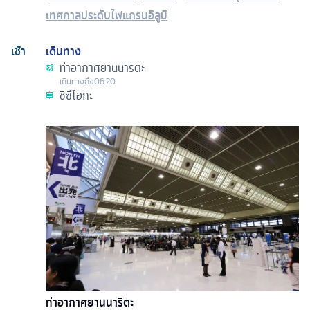
เทศกาลประดับไฟแกรนอิลูมิ
เช้า
เดินทาง
ท่าอากาศยานนาริตะ
เดินทางถึง
06.20
ชิซึโอกะ
ท่าอากาศยานนาริตะ