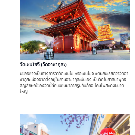
วัดเซนโซจิ (วัดอาซากุสะ)
มีชื่ออย่างเป็นทางการว่าวัดเซนโซ หรือเซนโซจิ แต่นิยมเรียกว่าวัดอา
ซากุสะเนื่องจากตั้งอยู่ในย่านอาซากุสะนั่นเอง เป็นวัดในศาสนาพุทธ
สัญลักษณ์ของวัดนี้ที่คนนิยมมาถ่ายรูปกันก็คือ โคมไฟสีแดงขนาด
ใหญ่