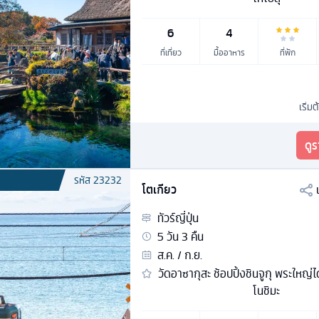
6
4
ที่เที่ยว
มื้ออาหาร
ที่พัก
เริ่มต
ดู
รหัส
23232
โตเกียว
ทัวร์
ญี่ปุ่น
5
วัน
3
คืน
ส.ค. / ก.ย.
วัดอาซากุสะ ช้อปปิ้งชินจูกุ พระใหญ่ไ
โนชิมะ