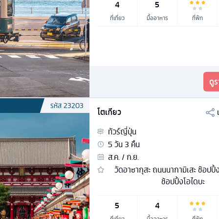
4
5
ที่เที่ยว
มื้ออาหาร
ที่พัก
ดู
รหัส
23203
โตเกียว
ทัวร์
ญี่ปุ่น
5
วัน
3
คืน
ส.ค. / ก.ย.
วัดอาซากุสะ ถนนนากามิเสะ ช้อปปิ
ช้อปปิ้งโอไดบะ
5
4
ที่เที่ยว
มื้ออาหาร
ที่พัก