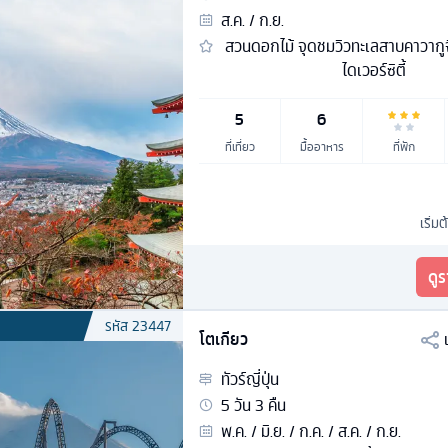
ส.ค. / ก.ย.
สวนดอกไม้ จุดชมวิวทะเลสาบคาวากูจิ
ไดเวอร์ซิตี้
5
6
ที่เที่ยว
มื้ออาหาร
ที่พัก
เริ่มต
ดู
รหัส
23447
โตเกียว
ทัวร์
ญี่ปุ่น
5
วัน
3
คืน
พ.ค. / มิ.ย. / ก.ค. / ส.ค. / ก.ย.