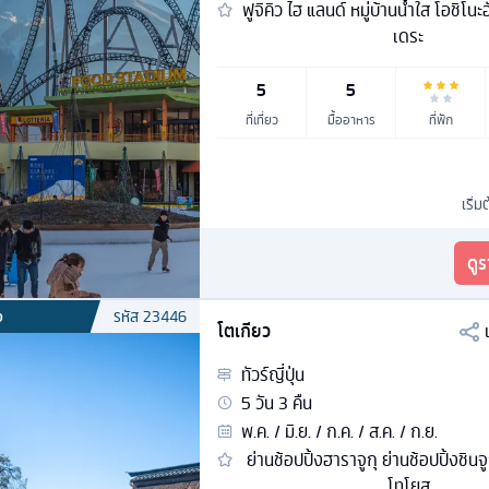
ฟูจิคิว ไฮ แลนด์ หมู่บ้านน้ำใส โอชิโน
เดระ
5
5
ที่เที่ยว
มื้ออาหาร
ที่พัก
เริ่ม
ดู
ง
รหัส
23446
โตเกียว
ทัวร์
ญี่ปุ่น
5
วัน
3
คืน
พ.ค. / มิ.ย. / ก.ค. / ส.ค. / ก.ย.
ย่านช้อปปิ้งฮาราจูกุ ย่านช้อปปิ้งชิน
โทโยสุ