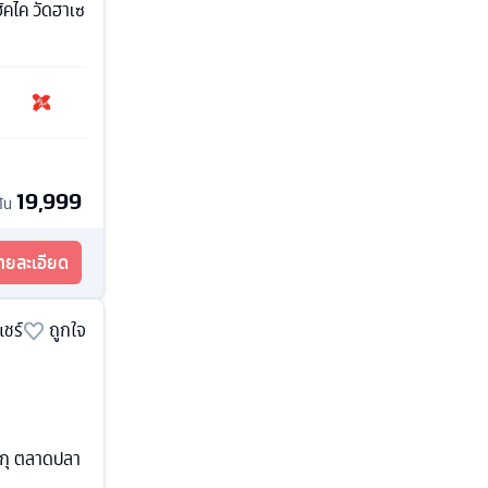
ะฮัคไค วัดฮาเซ
19,999
ต้น
รายละเอียด
แชร์
ถูกใจ
จูกุ ตลาดปลา