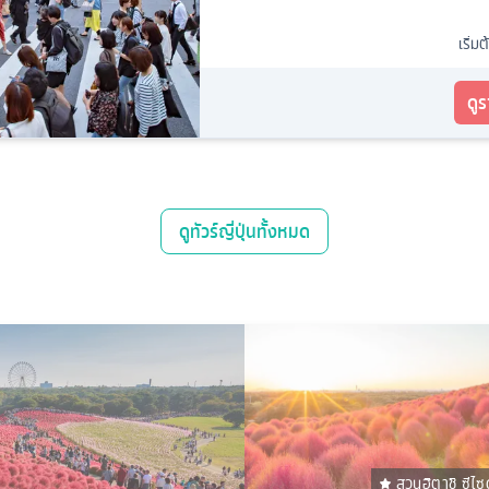
เริ่มต
ดู
ดู
ทัวร์ญี่ปุ่น
ทั้งหมด
สวนฮิตาชิ ซีไซ