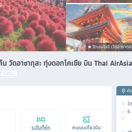
วัดเซนโซจิ (วัดอาซากุส
น 4 คืน วัดอาซากุสะ ทุ่งดอกโคเชีย บิน Thai AirA
บินตรง
ทั่
โต
6
ระดับที่พัก
คะแนนเที่ยวบิน