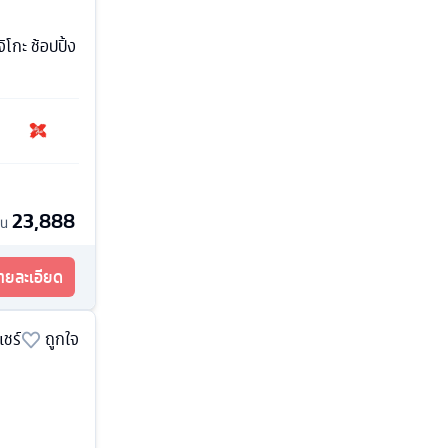
โกะ ช้อปปิ้ง
23,888
้น
รายละเอียด
แชร์
ถูกใจ