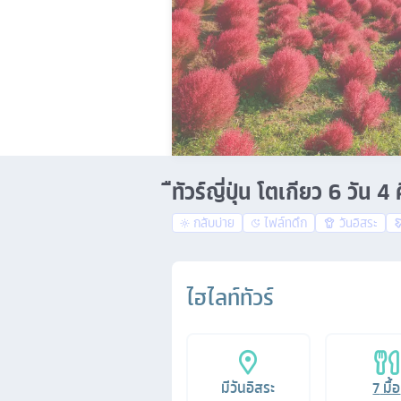
ืทัวร์ญี่ปุ่น โตเกียว 6 วั
กลับบ่าย
ไฟล์ทดึก
วันอิสระ
ไฮไลท์ทัวร์
มีวันอิสระ
7
มื้อ