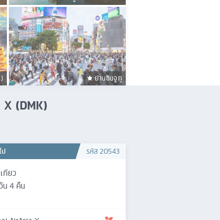
ะ)
ย่านชินจูกุ
sia X (DMK)
วไป
รหัส
20543
เกียว
วัน
4
คืน