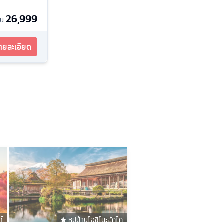
26,999
้น
รายละเอียด
ด์
หมู่บ้านโอชิโนะฮัคไค