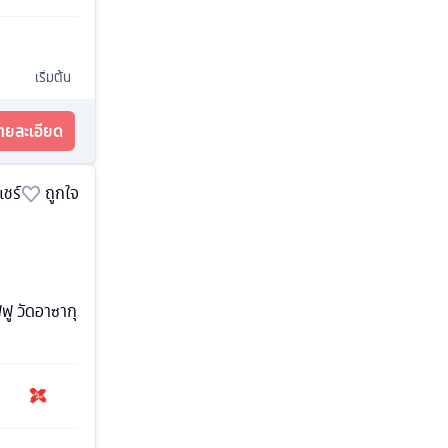
เริ่มต้น
รายละเอียด
แชร์
ถูกใจ
ฟฟู วัดอาซากุ