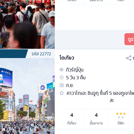
ดู
รหัส
22772
โตเกียว
ทัวร์
ญี่ปุ่น
5
วัน
3
คืน
ก.ย.
คาวาโกเอะ ชินจูกุ ชั้นที่ 5 ของภูเขาไ
สะ
4
4
ที่เที่ยว
มื้ออาหาร
ที่พัก