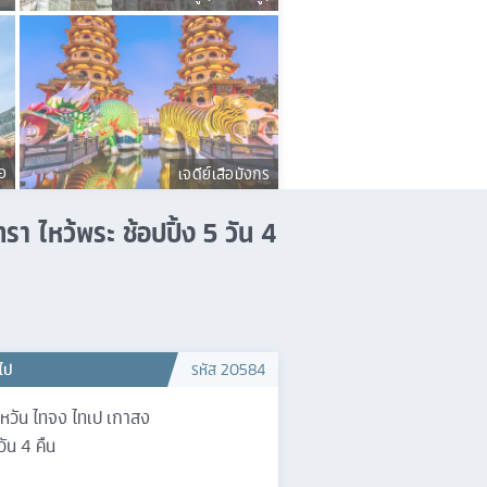
่อ
เจดีย์เสือมังกร
ทรา ไหว้พระ ช้อปปิ้ง 5 วัน 4
วไป
รหัส
20584
้หวัน ไทจง ไทเป เกาสง
วัน
4
คืน