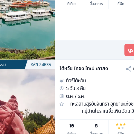
ที่เที่ยว
มื้ออาหาร
ที่พัก
ดู
รรม
รหัส
24635
ไต้หวัน ไทจง ไทเป เกาสง
ทัวร์
ไต้หวัน
5
วัน
3
คืน
ต.ค. / ธ.ค.
ทะเลสาบสุริยันจันทรา อุทยานแห่งช
หมู่บ้านโบราณจิ่วเฟิ่น วัดเหวิ
16
8
ที่เที่ยว
มื้ออาหาร
ที่พัก