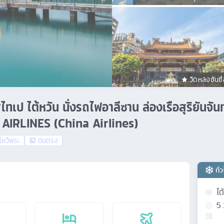
วัดหลงซันซื
ไทเป ไต้หวัน นั่งรถไฟอาลีซาน ล่องเรือสุริยันจัน
AIRLINES (China Airlines)
ไหว้พระ
บินตรง
ทั่
ไต
5