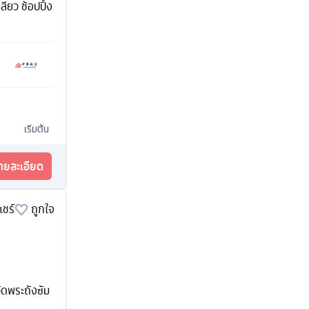
ียว ช้อปปิ้ง
เริ่มต้น
รายละเอียด
แชร์
ถูกใจ
ดพระถังซัม