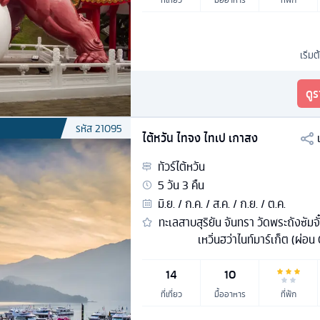
เริ่มต
ดู
รหัส
21095
ไต้หวัน ไทจง ไทเป เกาสง
ทัวร์
ไต้หวัน
5
วัน
3
คืน
มิ.ย. / ก.ค. / ส.ค. / ก.ย. / ต.ค.
ทะเลสาบสุริยัน จันทรา วัดพระถังซัมจั๋
เหวิ่นฮว่าไนท์มาร์เก็ต (ผ่อน
14
10
ที่เที่ยว
มื้ออาหาร
ที่พัก