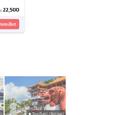
22,500
้น
รายละเอียด
รา
วัดเหวินหวู่ (วัดกวนอู)