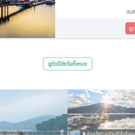
เริ่มต
ดู
ดู
ทัวร์ไต้หวัน
ทั้งหมด
ล่องเรือทะเลสาบสุริยันจันท