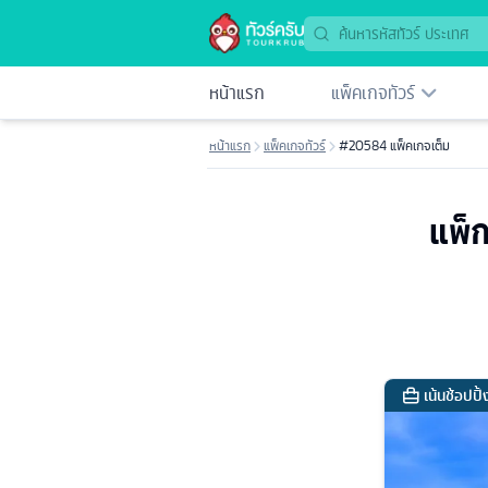
หน้าแรก
แพ็คเกจทัวร์
หน้าแรก
แพ็คเกจทัวร์
#20584 แพ็คเกจเต็ม
แพ็ก
เน้นช้อปปิ้