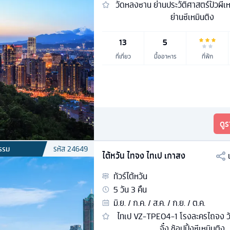
วัดหลงซาน ย่านประวัติศาสตร์ปัวผีเหล
ย่านซีเหมินติง
13
5
ที่เที่ยว
มื้ออาหาร
ที่พัก
ดู
รรม
รหัส
24649
ไต้หวัน ไทจง ไทเป เกาสง
ทัวร์
ไต้หวัน
5
วัน
3
คืน
มิ.ย. / ก.ค. / ส.ค. / ก.ย. / ต.ค.
ไทเป VZ-TPE04-1 โรงละครไถจง วั
จั๋ง ช้อปปิ้งซีเหมินติง