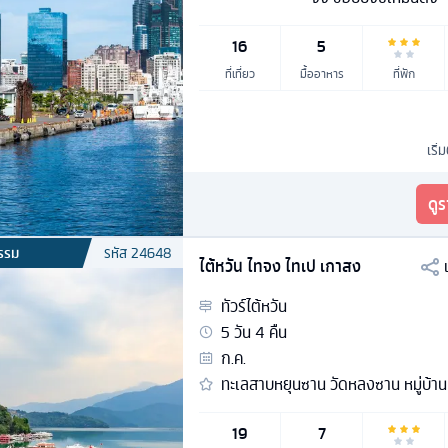
16
5
ที่เที่ยว
มื้ออาหาร
ที่พัก
เริ่
ดู
รรม
รหัส
24648
ไต้หวัน ไทจง ไทเป เกาสง
ทัวร์
ไต้หวัน
5
วัน
4
คืน
ก.ค.
ทะเลสาบหยุนซาน วัดหลงซาน หมู่บ้านเ
19
7