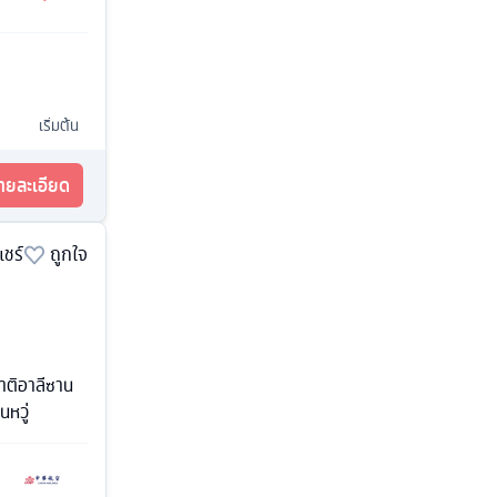
เริ่มต้น
รายละเอียด
แชร์
ถูกใจ
าติอาลีซาน
นหวู่