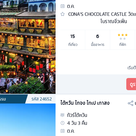
ต.ค.
CONA'S CHOCOLATE CASTLE วัดเหวิ
โบราณจิ่วเฟิ่น
15
6
ที่เที่ยว
มื้ออาหาร
ที่พัก
เริ่มต
ดู
รรม
รหัส
24652
ไต้หวัน ไทจง ไทเป เกาสง
ทัวร์
ไต้หวัน
4
วัน
3
คืน
ต.ค.