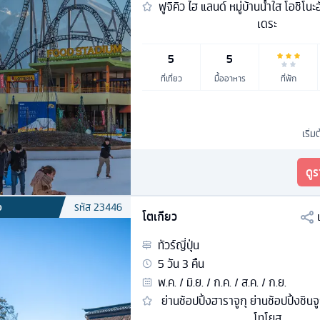
ฟูจิคิว ไฮ แลนด์ หมู่บ้านน้ำใส โอชิโน
เดระ
5
5
ที่เที่ยว
มื้ออาหาร
ที่พัก
เริ่ม
ดู
ง
รหัส
23446
โตเกียว
ทัวร์
ญี่ปุ่น
5
วัน
3
คืน
พ.ค. / มิ.ย. / ก.ค. / ส.ค. / ก.ย.
ย่านช้อปปิ้งฮาราจูกุ ย่านช้อปปิ้งชิน
โทโยสุ