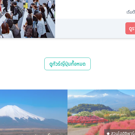
เริ่มต
ดู
ดู
ทัวร์ญี่ปุ่น
ทั้งหมด
สวนโออิชิพาร์