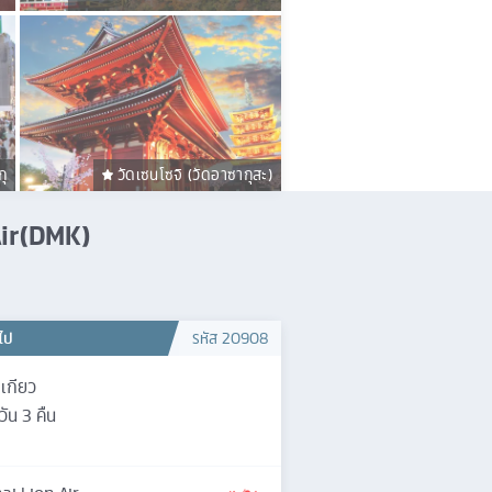
กุ
วัดเซนโซจิ (วัดอาซากุสะ)
 Air(DMK)
วไป
รหัส
20908
เกียว
วัน
3
คืน