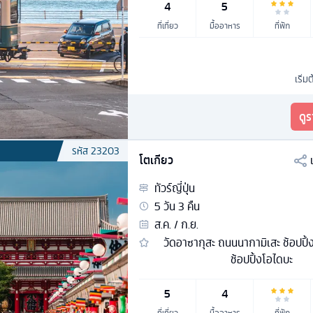
4
5
ที่เที่ยว
มื้ออาหาร
ที่พัก
เริ่ม
ดู
รหัส
23203
โตเกียว
ทัวร์
ญี่ปุ่น
5
วัน
3
คืน
ส.ค. / ก.ย.
วัดอาซากุสะ ถนนนากามิเสะ ช้อปปิ
ช้อปปิ้งโอไดบะ
5
4
ที่เที่ยว
มื้ออาหาร
ที่พัก