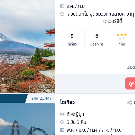
ส.ค. / ก.ย.
สวนดอกไม้ จุดชมวิวทะเลสาบคาวากูจิ
ไดเวอร์ซิตี้
5
6
ที่เที่ยว
มื้ออาหาร
ที่พัก
เริ่มต
ดู
รหัส
23447
โตเกียว
ทัวร์
ญี่ปุ่น
5
วัน
3
คืน
พ.ค. / มิ.ย. / ก.ค. / ส.ค. / ก.ย.