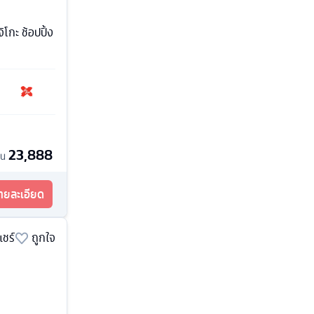
โกะ ช้อปปิ้ง
23,888
้น
รายละเอียด
แชร์
ถูกใจ