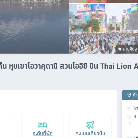
ย่านชินจู
 3 คืน หุบเขาโอวาคุดานิ สวนโออิชิ บิน Thai Lion
ทั่
โต
4
ระดับที่พัก
คะแนนเที่ยวบิน