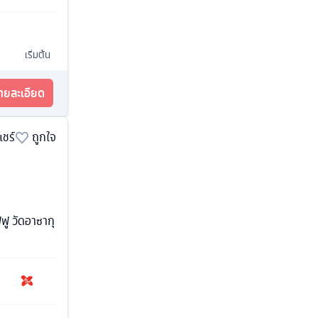
เริ่มต้น
รายละเอียด
แชร์
ถูกใจ
ฟฟู วัดอาซากุ