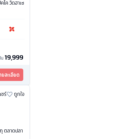
ะฮัคไค วัดฮาเซ
19,999
ต้น
รายละเอียด
แชร์
ถูกใจ
จูกุ ตลาดปลา