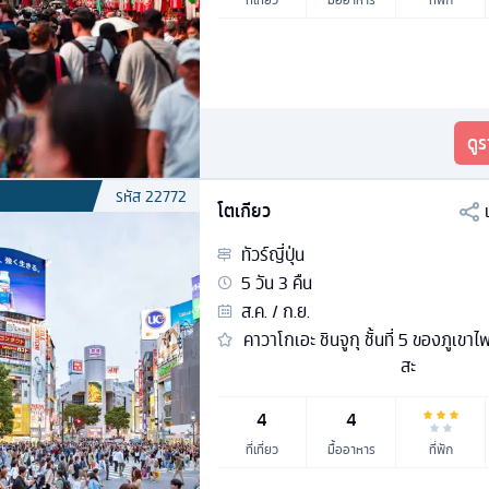
ดู
รหัส
22772
โตเกียว
ทัวร์
ญี่ปุ่น
5
วัน
3
คืน
ส.ค. / ก.ย.
คาวาโกเอะ ชินจูกุ ชั้นที่ 5 ของภูเขาไ
สะ
4
4
ที่เที่ยว
มื้ออาหาร
ที่พัก