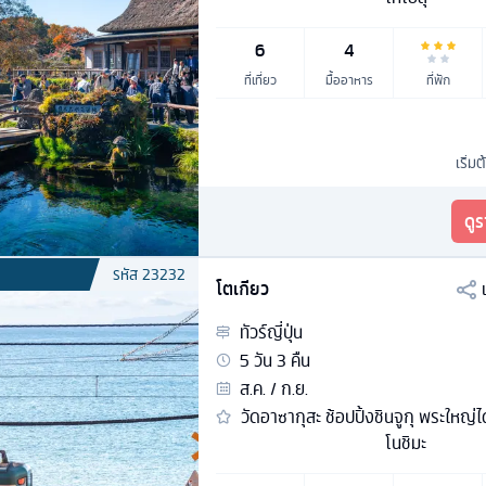
6
4
ที่เที่ยว
มื้ออาหาร
ที่พัก
เริ่มต
ดู
รหัส
23232
โตเกียว
ทัวร์
ญี่ปุ่น
5
วัน
3
คืน
ส.ค. / ก.ย.
วัดอาซากุสะ ช้อปปิ้งชินจูกุ พระใหญ่ไ
โนชิมะ