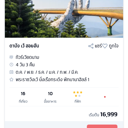
ดานัง เว้ ฮอยอัน
แชร์
ถูกใจ
ทัวร์
เวียดนาม
4
วัน
3
คืน
ต.ค. / พ.ย. / ธ.ค. / ม.ค. / ก.พ. / มี.ค.
พระราชวังเว้ นั่งเรือกระด้ง พักบานาฮิลล์ 1
16
10
ที่เที่ยว
มื้ออาหาร
ที่พัก
16,999
เริ่มต้น