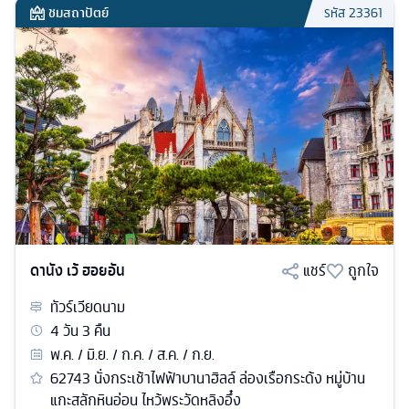
ชมสถาปัตย์
รหัส
23361
ดานัง เว้ ฮอยอัน
แชร์
ถูกใจ
ทัวร์
เวียดนาม
4
วัน
3
คืน
พ.ค. / มิ.ย. / ก.ค. / ส.ค. / ก.ย.
62743 นั่งกระเช้าไฟฟ้าบานาฮิลล์ ล่องเรือกระด้ง หมู่บ้าน
แกะสลักหินอ่อน ไหว้พระวัดหลิงอึ๋ง