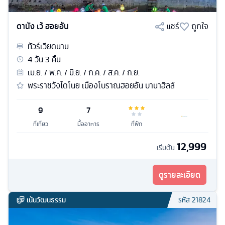
ดานัง เว้ ฮอยอัน
แชร์
ถูกใจ
ทัวร์
เวียดนาม
4
วัน
3
คืน
เม.ย. / พ.ค. / มิ.ย. / ก.ค. / ส.ค. / ก.ย.
พระราชวังไดโนย เมืองโบราณฮอยอัน บานาฮิลล์
9
7
ที่เที่ยว
มื้ออาหาร
ที่พัก
12,999
เริ่มต้น
ดูรายละเอียด
เน้นวัฒนธรรม
รหัส
21824