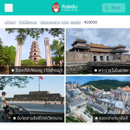
หน้าแรก
ทัวร์เวียดนาม
เวียดนามกลาง
/
ดานัง
/
ฮอยอัน
#23000
วัดเจดีย์เทียนหมู (วัดเทียนมู่)
พระราชวังโบราณ
นั่งรถสามล้อซิโคล่เวียดนาม
ยอดเขาบานาฮิลล์