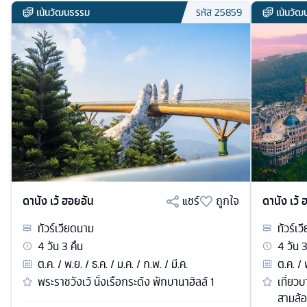
เน้นวัฒนธรรม
เน้นวั
รหัส
25859
ดานัง เว้ ฮอยอัน
แชร์
ถูกใจ
ดานัง เว้ 
ทัวร์
เวียดนาม
ทัวร์
เว
4
วัน
3
คืน
4
วัน
ต.ค. / พ.ย. / ธ.ค. / ม.ค. / ก.พ. / มี.ค.
ต.ค. / 
พระราชวังเว้ นั่งเรือกระด้ง พักบานาฮิลล์ 1
เที่ยวบ
สามล้อ