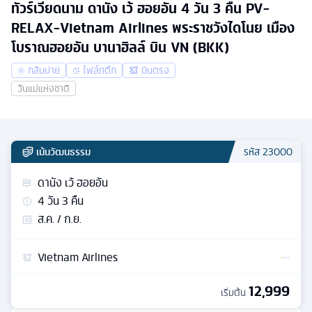
ทัวร์เวียดนาม ดานัง เว้ ฮอยอัน 4 วัน 3 คืน PV-
RELAX-Vietnam Airlines พระราชวังไดโนย เมือง
โบราณฮอยอัน บานาฮิลล์ บิน VN (BKK)
กลับบ่าย
ไฟล์ทดึก
บินตรง
วันแม่แห่งชาติ
เน้นวัฒนธรรม
รหัส
23000
ดานัง เว้ ฮอยอัน
4
วัน
3
คืน
ส.ค. / ก.ย.
Vietnam Airlines
12,999
เริ่มต้น