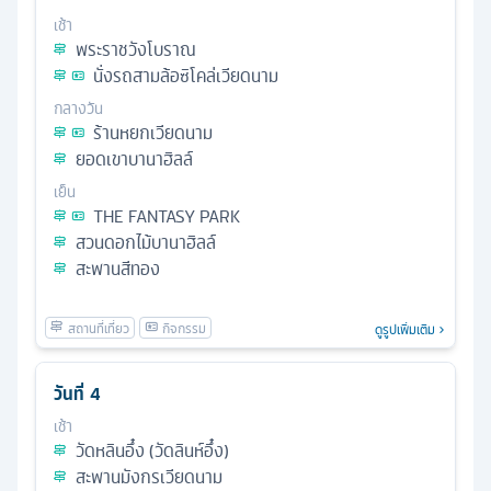
เช้า
พระราชวังโบราณ
นั่งรถสามล้อซิโคล่เวียดนาม
กลางวัน
ร้านหยกเวียดนาม
ยอดเขาบานาฮิลล์
เย็น
THE FANTASY PARK
สวนดอกไม้บานาฮิลล์
สะพานสีทอง
ดูรูปเพิ่มเติม
วันที่
4
เช้า
วัดหลินอึ๋ง (วัดลินห์อึ๋ง)
สะพานมังกรเวียดนาม