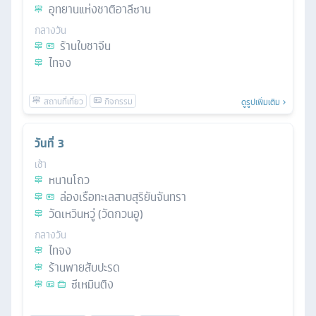
อุทยานแห่งชาติอาลีซาน
กลางวัน
ร้านใบชาจีน
ไทจง
ดูรูปเพิ่มเติม
วันที่
3
เช้า
หนานโถว
ล่องเรือทะเลสาบสุริยันจันทรา
วัดเหวินหวู่ (วัดกวนอู)
กลางวัน
ไทจง
ร้านพายสับปะรด
ซีเหมินติง