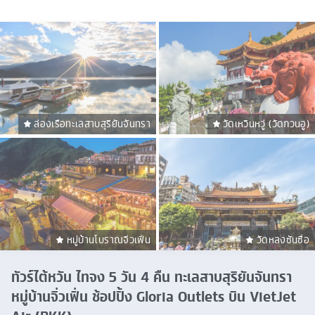
ล่องเรือทะเลสาบสุริยันจันทรา
วัดเหวินหวู่ (วัดกวนอู)
หมู่บ้านโบราณจิ่วเฟิ่น
วัดหลงซันซื่อ
ทัวร์ไต้หวัน ไทจง 5 วัน 4 คืน ทะเลสาบสุริยันจันทรา
หมู่บ้านจิ่วเฟิ่น ช้อปปิ้ง Gloria Outlets บิน VietJet