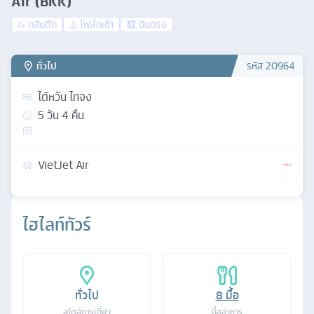
Air (BKK)
กลับดึก
ไฟล์ทเช้า
บินตรง
ทั่วไป
รหัส
20964
ไต้หวัน ไทจง
5
วัน
4
คืน
VietJet Air
ไฮไลท์ทัวร์
ทั่วไป
8
มื้อ
สไตล์การเที่ยว
มื้ออาหาร