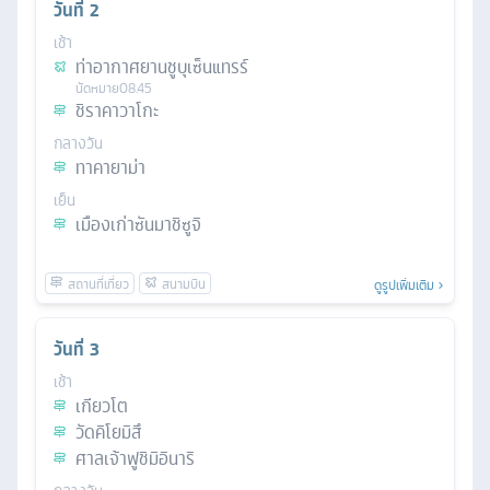
วันที่
2
เช้า
ท่าอากาศยานชูบุเซ็นแทรร์
นัดหมาย
08.45
ชิราคาวาโกะ
กลางวัน
ทาคายาม่า
เย็น
เมืองเก่าซันมาชิซูจิ
ดูรูปเพิ่มเติม
วันที่
3
เช้า
เกียวโต
วัดคิโยมิสึ
ศาลเจ้าฟูชิมิอินาริ