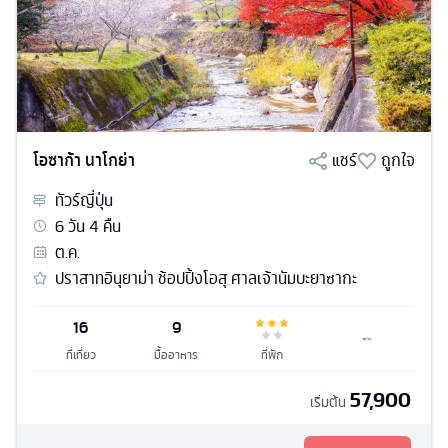
โอซาก้า นาโกย่า
แชร์
ถูกใจ
ทัวร์
ญี่ปุ่น
6
วัน
4
คืน
ต.ค.
ปราสาทอินุยาม่า ช้อปปิ้งโอสุ ศาลเจ้านัมบะยาซากะ
16
9
ที่เที่ยว
มื้ออาหาร
ที่พัก
57,900
เริ่มต้น