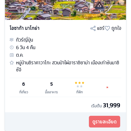
โอซาก้า นาโกย่า
แชร์
ถูกใจ
ทัวร์
ญี่ปุ่น
6
วัน
4
คืน
ต.ค.
หมู่บ้านชิราคาวาโกะ สวนป่าไผ่อาราชิยาม่า เมืองเก่าซันมาชิ
ซึจิ
6
5
ที่เที่ยว
มื้ออาหาร
ที่พัก
31,999
เริ่มต้น
ดูรายละเอียด