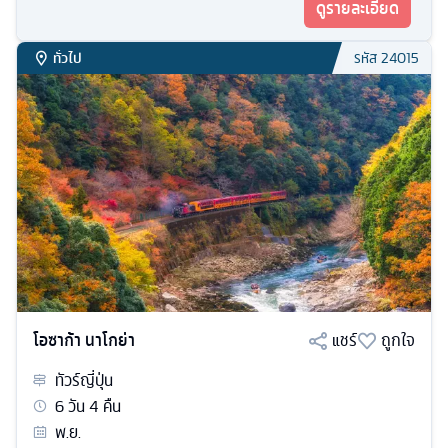
ดูรายละเอียด
ทั่วไป
รหัส
24015
โอซาก้า นาโกย่า
แชร์
ถูกใจ
ทัวร์
ญี่ปุ่น
6
วัน
4
คืน
พ.ย.