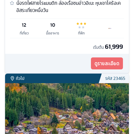
นั่งรถไฟสายโรแมนติก ล่องเรือชมอ่าวอิเนะ หุบเขาโครังเค
อิสระเที่ยวหนึ่งวัน
12
10
ที่เที่ยว
มื้ออาหาร
ที่พัก
61,999
เริ่มต้น
ดูรายละเอียด
ทั่วไป
รหัส
23465