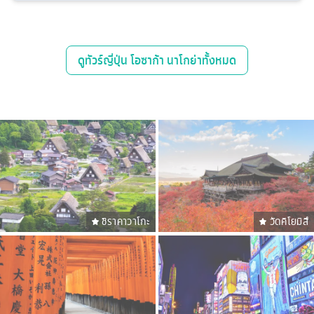
ดู
ทัวร์ญี่ปุ่น โอซาก้า นาโกย่า
ทั้งหมด
ชิราคาวาโกะ
วัดคิโยมิสึ