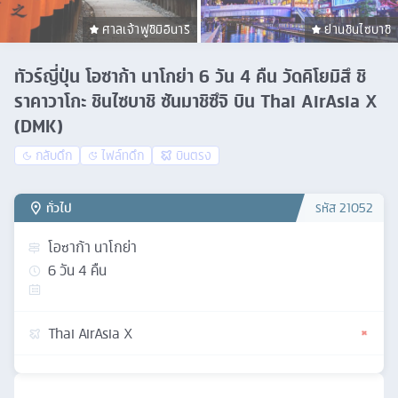
ศาลเจ้าฟูชิมิอินาริ
ย่านชินไซบาชิ
ทัวร์ญี่ปุ่น โอซาก้า นาโกย่า 6 วัน 4 คืน วัดคิโยมิสึ ชิ
ราคาวาโกะ ชินไซบาชิ ซันมาชิซึจิ บิน Thai AirAsia X
(DMK)
กลับดึก
ไฟล์ทดึก
บินตรง
ทั่วไป
รหัส
21052
โอซาก้า นาโกย่า
6
วัน
4
คืน
Thai AirAsia X