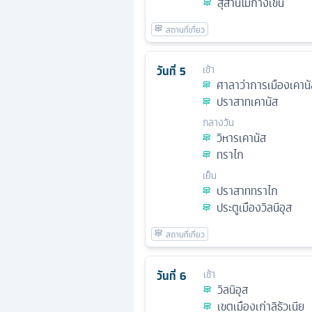
สุสานไม้กางเขน
วันที่
5
เช้า
ศาลาว่าการเมืองเคาน
ปราสาทเคานัส
กลางวัน
วิหารเคานัส
ทราไก
เย็น
ปราสาททราไก
ประตูเมืองวิลนีอุส
วันที่
6
เช้า
วิลนิอุส
เขตเมืองเก่าลิธัวเนีย