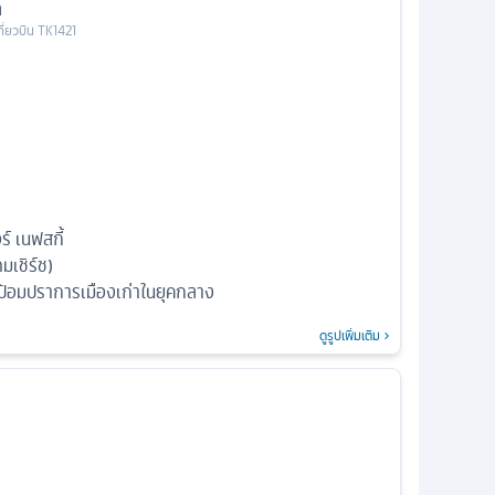
ล
ที่ยวบิน
TK1421
์ เนฟสกี้
มเชิร์ช)
้อมปราการเมืองเก่าในยุคกลาง
ดูรูปเพิ่มเติม