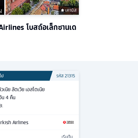
นู
เคานัส
 Airlines โบสถ์อเล็กซานเด
วไป
รหัส
21315
ทัวเนีย ลัตเวีย เอสโตเนีย
วัน
4
คืน
ย.
rkish Airlines
เริ่มต้น