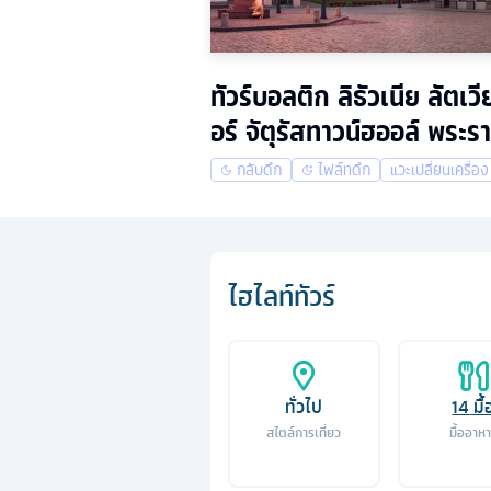
ทัวร์บอลติก ลิธัวเนีย ลัต
อร์ จัตุรัสทาวน์ฮออล์ พระร
กลับดึก
ไฟล์ทดึก
แวะเปลี่ยนเครื่อง
ไฮไลท์ทัวร์
ทั่วไป
14
มื้
สไตล์การเที่ยว
มื้ออาห