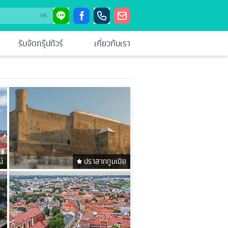
⌘
K
รับจัดกรุ๊ปทัวร์
เกี่ยวกับเรา
์
ปราสาททูมเปีย