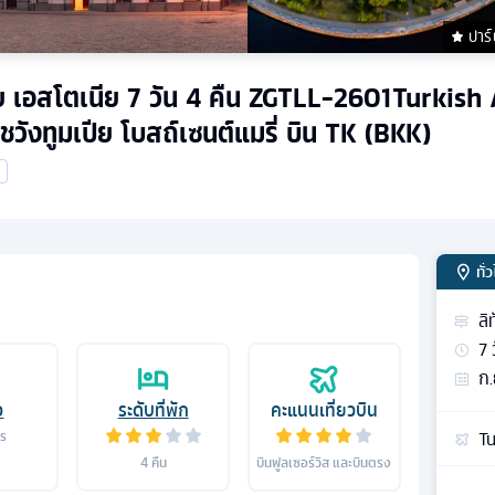
ปาร์
เวีย เอสโตเนีย 7 วัน 4 คืน ZGTLL-2601Turkish
าชวังทูมเปีย โบสถ์เซนต์แมรี่ บิน TK (BKK)
ทั่
ลิ
7
ก.
อ
ระดับที่พัก
คะแนนเที่ยวบิน
Tu
าร
4
คืน
บินฟูลเซอร์วิส และบินตรง