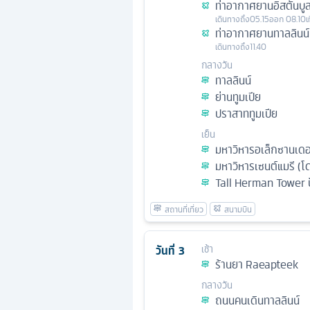
ท่าอากาศยานอิสตันบู
เดินทางถึง
05.15
ออก
08.10
เ
ท่าอากาศยานทาลลินน์
เดินทางถึง
11.40
กลางวัน
ทาลลินน์
ย่านทูมเปีย
ปราสาททูมเปีย
เย็น
มหาวิหารอเล็กซานเดอร
มหาวิหารเซนต์แมรี (โด
Tall Herman Tower ป
วันที่
3
เช้า
ร้านยา Raeapteek
กลางวัน
ถนนคนเดินทาลลินน์