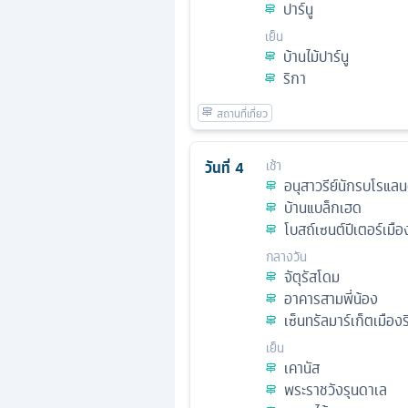
ปาร์นู
เย็น
บ้านไม้ปาร์นู
ริกา
วันที่
4
เช้า
อนุสาวรีย์นักรบโรแลน
บ้านแบล็กเฮด
โบสถ์เซนต์ปีเตอร์เมือง
กลางวัน
จัตุรัสโดม
อาคารสามพี่น้อง
เซ็นทรัลมาร์เก็ตเมืองร
เย็น
เคานัส
พระราชวังรุนดาเล