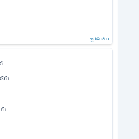
ดูรูปเพิ่มเติม
ด์
ริก้า
ิก้า