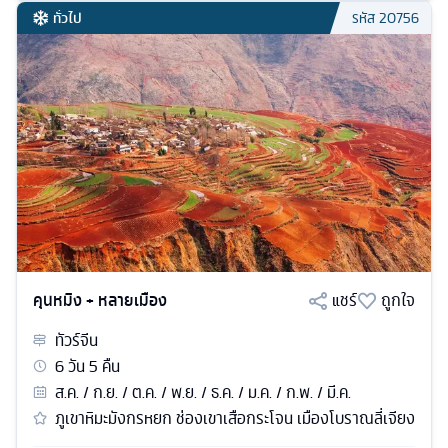
ทั่วไป
รหัส
20756
คุนหมิง + หลายเมือง
แชร์
ถูกใจ
ทัวร์
จีน
6
วัน
5
คืน
ส.ค. / ก.ย. / ต.ค. / พ.ย. / ธ.ค. / ม.ค. / ก.พ. / มี.ค.
ภูเขาหิมะมังกรหยก ช่องเขาเสือกระโจน เมืองโบราณลี่เจียง