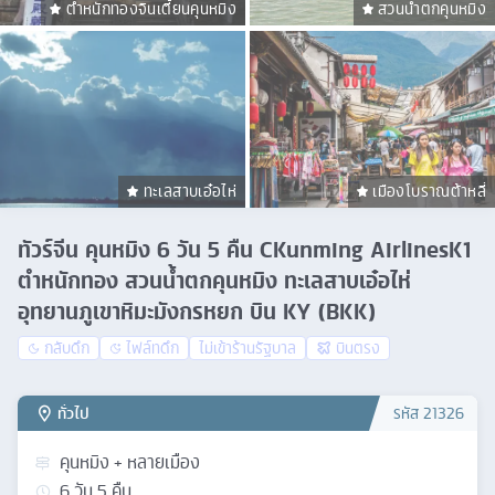
ตำหนักทองจินเตี้ยนคุนหมิง
สวนน้ำตกคุนหมิง
ทะเลสาบเอ๋อไห่
เมืองโบราณต้าหลี่
ทัวร์จีน คุนหมิง 6 วัน 5 คืน CKunming AirlinesK1
ตำหนักทอง สวนน้ำตกคุนหมิง ทะเลสาบเอ๋อไห่
อุทยานภูเขาหิมะมังกรหยก บิน KY (BKK)
กลับดึก
ไฟล์ทดึก
ไม่เข้าร้านรัฐบาล
บินตรง
ทั่วไป
รหัส
21326
คุนหมิง + หลายเมือง
6
วัน
5
คืน