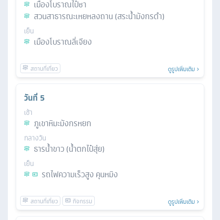
เมืองโบราณไป๋ซา
สวนสาธารณะเหยหลงถาน (สระน้ำมังกรดำ)
เย็น
เมืองโบราณลี่เจียง
ดูรูปเพิ่มเติม
วันที่
5
เช้า
ภูเขาหิมะมังกรหยก
กลางวัน
ธารน้ำขาว (น้ำตกไป๋สุ่ย)
เย็น
รถไฟความเร็วสูง คุนหมิง
ดูรูปเพิ่มเติม