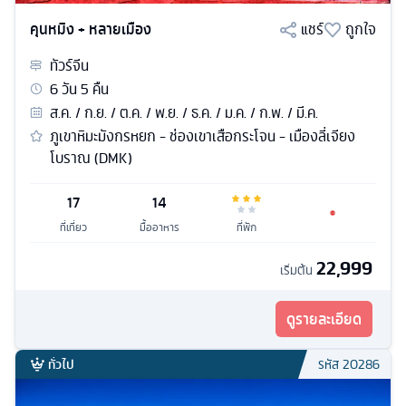
คุนหมิง + หลายเมือง
แชร์
ถูกใจ
ทัวร์
จีน
6
วัน
5
คืน
ส.ค. / ก.ย. / ต.ค. / พ.ย. / ธ.ค. / ม.ค. / ก.พ. / มี.ค.
ภูเขาหิมะมังกรหยก - ช่องเขาเสือกระโจน - เมืองลี่เจียง
โบราณ (DMK)
17
14
ที่เที่ยว
มื้ออาหาร
ที่พัก
22,999
เริ่มต้น
ดูรายละเอียด
ทั่วไป
รหัส
20286