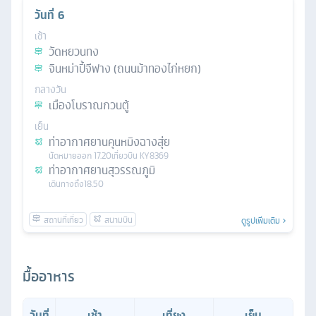
วันที่
6
เช้า
วัดหยวนทง
จินหม่าปี้จีฟาง (ถนนม้าทองไก่หยก)
กลางวัน
เมืองโบราณกวนตู้
เย็น
ท่าอากาศยานคุนหมิงฉางสุ่ย
นัดหมาย
ออก
17.20
เที่ยวบิน
KY8369
ท่าอากาศยานสุวรรณภูมิ
เดินทางถึง
18.50
ดูรูปเพิ่มเติม
มื้ออาหาร
วันที่
เช้า
เที่ยง
เย็น