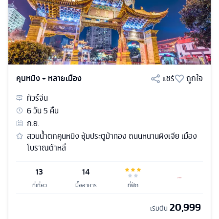
คุนหมิง + หลายเมือง
แชร์
ถูกใจ
ทัวร์
จีน
6
วัน
5
คืน
ก.ย.
สวนน้ำตกคุนหมิง ซุ้มประตูม้าทอง ถนนหนานผิงเจีย เมือง
โบราณต้าหลี่
13
14
ที่เที่ยว
มื้ออาหาร
ที่พัก
20,999
เริ่มต้น