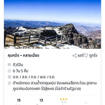
คุนหมิง + หลายเมือง
แชร์
ถูกใจ
ทัวร์
จีน
6
วัน
5
คืน
ต.ค. / ส.ค. / ก.ย. / พ.ย. / ธ.ค.
ตำหนักทอง สวนน้ำตกคุนหมิง ช่องแคบเสือกระโจน อุทยาน
ภูเขาหิมะมังกรหยก ไป๋สุ่ยเหอ (ไม่เข้าร้านรัฐบาล)
15
13