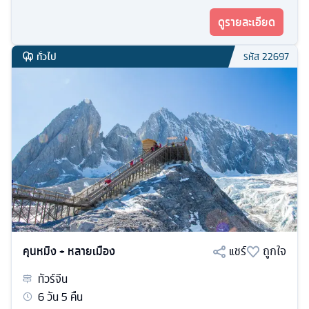
ดูรายละเอียด
ทั่วไป
รหัส
22697
คุนหมิง + หลายเมือง
แชร์
ถูกใจ
ทัวร์
จีน
6
วัน
5
คืน