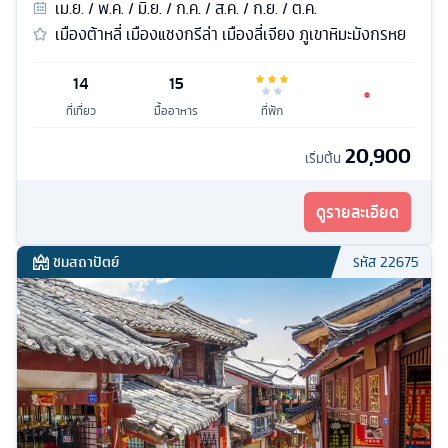
เม.ย. / พ.ค. / มิ.ย. / ก.ค. / ส.ค. / ก.ย. / ต.ค.
เมืองต้าหลี่ เมืองแชงกรีล่า เมืองลี่เจียง ภูเขาหิมะมังกรหย
14
15
ที่เที่ยว
มื้ออาหาร
ที่พัก
20,900
เริ่มต้น
ดูรายละเอียด
ชมสถาปัตย์
รหัส
22675