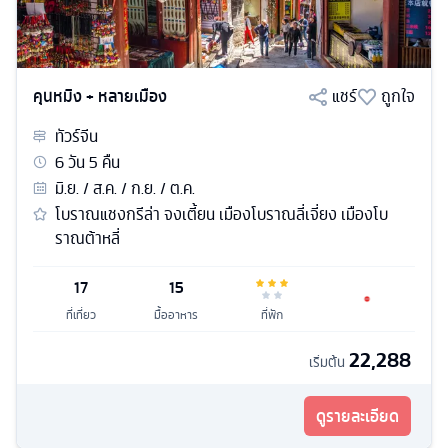
คุนหมิง + หลายเมือง
แชร์
ถูกใจ
ทัวร์
จีน
6
วัน
5
คืน
มิ.ย. / ส.ค. / ก.ย. / ต.ค.
โบราณแชงกรีล่า จงเตี้ยน เมืองโบราณลี่เจี่ยง เมืองโบ
ราณต้าหลี่
17
15
ที่เที่ยว
มื้ออาหาร
ที่พัก
22,288
เริ่มต้น
ดูรายละเอียด