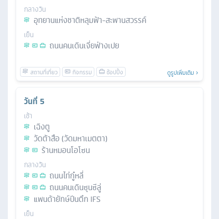
กลางวัน
อุทยานแห่งชาติหลุมฟ้า-สะพานสวรรค์
เย็น
ถนนคนเดินเจี่ยฟ่างเปย
ดูรูปเพิ่มเติม
วันที่
5
เช้า
เฉิงตู
วัดต้าสือ (วัดมหาเมตตา)
ร้านหมอนโอโซน
กลางวัน
ถนนไท่กู๋หลี่
ถนนคนเดินซุนซีลู่
แพนด้ายักษ์ปีนตึก IFS
เย็น