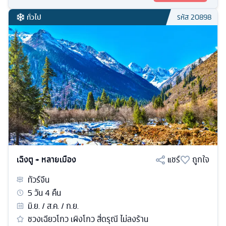
ทั่วไป
รหัส
20898
เฉิงตู + หลายเมือง
แชร์
ถูกใจ
ทัวร์
จีน
5
วัน
4
คืน
มิ.ย. / ส.ค. / ก.ย.
ชวงเฉียวโกว เผิงโกว สี่ดรุณี ไม่ลงร้าน