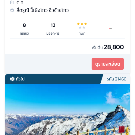
ต.ค.
สี่ดรุณี ปี้เผิงโกว จิ่วจ้ายโกว
8
13
ที่เที่ยว
มื้ออาหาร
ที่พัก
28,800
เริ่มต้น
ดูรายละเอียด
ทั่วไป
รหัส
21466