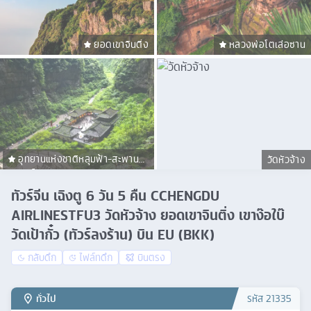
ยอดเขาจินติ่ง
หลวงพ่อโตเล่อซาน
อุทยานแห่งชาติหลุมฟ้า-สะพาน
วัดหัวจ้าง
สวรรค์
ทัวร์จีน เฉิงตู 6 วัน 5 คืน CCHENGDU
AIRLINESTFU3 วัดหัวจ้าง ยอดเขาจินติ่ง เขาง๊อใบ๊
วัดเป้ากั๋ว (ทัวร์ลงร้าน) บิน EU (BKK)
กลับดึก
ไฟล์ทดึก
บินตรง
ทั่วไป
รหัส
21335