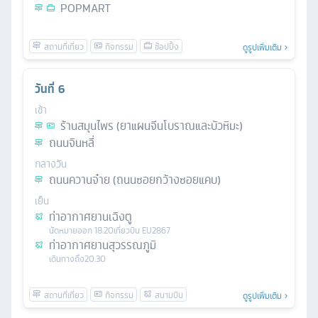
POPMART
ดูรูปเพิ่มเติม
วันที่
6
เช้า
ร้านสมุนไพร (ยาแผนจีนโบราณและบัวหิมะ)
ถนนจินหลี่
กลางวัน
ถนนควานจ๋าย (ถนนซอยกว้างซอยแคบ)
เย็น
ท่าอากาศยานเฉิงตู
นัดหมาย
ออก
18.20
เที่ยวบิน
EU2867
ท่าอากาศยานสุวรรณภูมิ
เดินทางถึง
20.30
ดูรูปเพิ่มเติม