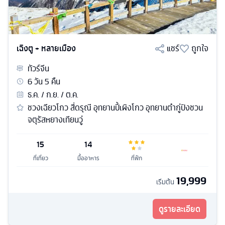
เฉิงตู + หลายเมือง
แชร์
ถูกใจ
ทัวร์
จีน
6
วัน
5
คืน
ธ.ค. / ก.ย. / ต.ค.
ชวงเฉียวโกว สี่ดรุณี อุทยานปี้เผิงโกว อุทยานต๋ากู่ปิงชวน
จตุรัสหยางเทียนวู่
15
14
ที่เที่ยว
มื้ออาหาร
ที่พัก
19,999
เริ่มต้น
ดูรายละเอียด