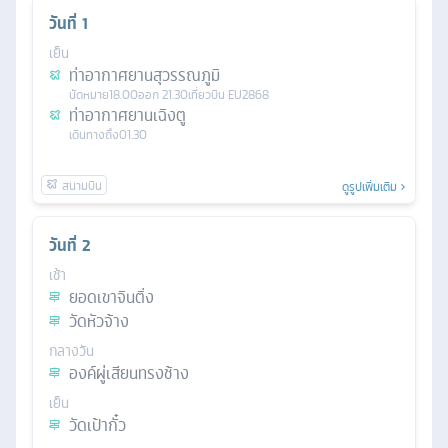
วันที่
1
เย็น
ท่าอากาศยานสุวรรณภูมิ
นัดหมาย
18.00
ออก
21.30
เที่ยวบิน
EU2868
ท่าอากาศยานเฉิงตู
เดินทางถึง
01.30
ดูรูปเพิ่มเติม
วันที่
2
เช้า
ยอดเขาจินติ่ง
วัดหัวจ้าง
กลางวัน
องค์ผู่เสียนทรงช้าง
เย็น
วัดเป้ากั๋ว