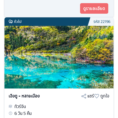
ดูรายละเอียด
ทั่วไป
รหัส
22196
เฉิงตู + หลายเมือง
แชร์
ถูกใจ
ทัวร์
จีน
6
วัน
5
คืน