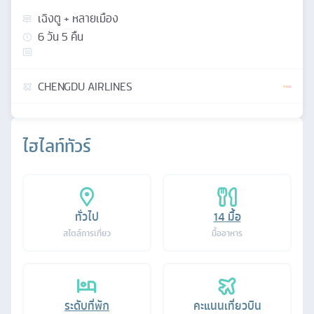
เฉิงตู + หลายเมือง
6
วัน
5
คืน
CHENGDU AIRLINES
ไฮไลท์ทัวร์
ทั่วไป
14
มื้อ
สไตล์การเที่ยว
มื้ออาหาร
ระดับที่พัก
คะแนนเที่ยวบิน