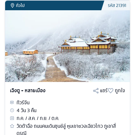
ทั่วไป
รหัส
21391
เฉิงตู + หลายเมือง
แชร์
ถูกใจ
ทัวร์
จีน
4
วัน
3
คืน
ก.ค. / ส.ค. / ก.ย. / ต.ค.
วัดต้าฉือ ถนนคนเดินชุนซีลู่ หุบเขาซวงเฉียวโกว ภูเขาสี่
ดรุณี