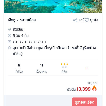
เฉิงตู + หลายเมือง
แชร์
ถูกใจ
ทัวร์
จีน
5
วัน
4
คืน
ก.ค. / ส.ค. / ก.ย. / ต.ค.
อุทยานปี้เผิงโกว ภูเขาสี่ดรุณี หมีแพนด้าเซลฟี่ จัตุรัสหย่าง
เทียนวู่
9
11
ที่เที่ยว
มื้ออาหาร
ที่พัก
18,999
13,399
เริ่มต้น
ดูรายละเอียด