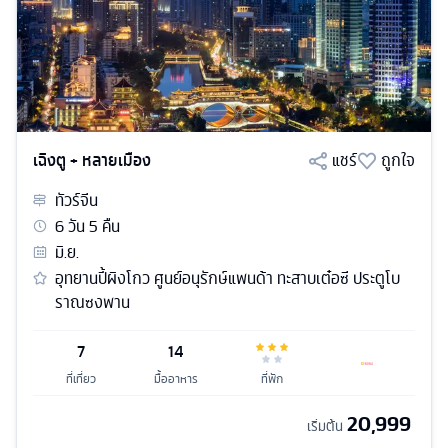
เฉิงตู + หลายเมือง
แชร์
ถูกใจ
ทัวร์
จีน
6
วัน
5
คืน
มิ.ย.
อุทยานปี้ผิงโกว ศูนย์อนุรักษ์แพนด้า ทะสาบเต๋อซี ประตูโบ
ราณซงพาน
7
14
ที่เที่ยว
มื้ออาหาร
ที่พัก
20,999
เริ่มต้น