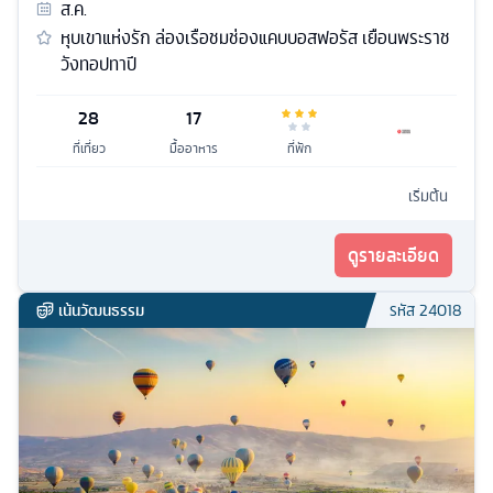
ส.ค.
หุบเขาแห่งรัก ล่องเรือชมช่องแคบบอสฟอรัส เยือนพระราช
วังทอปทาปี
28
17
ที่เที่ยว
มื้ออาหาร
ที่พัก
เริ่มต้น
ดูรายละเอียด
เน้นวัฒนธรรม
รหัส
24018