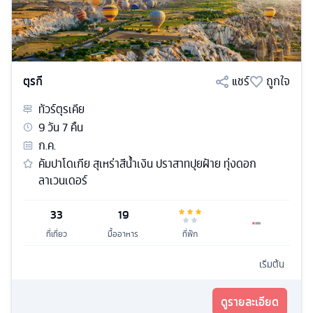
ตุรกี
แชร์
ถูกใจ
ทัวร์
ตุรเคีย
9
วัน
7
คืน
ก.ค.
คัมปาโดเกีย สุเหร่าสีน้ำเงิน ปราสาทปุยฝ้าย ทุ่งดอก
ลาเวนเดอร์
33
19
ที่เที่ยว
มื้ออาหาร
ที่พัก
เริ่มต้น
ดูรายละเอียด