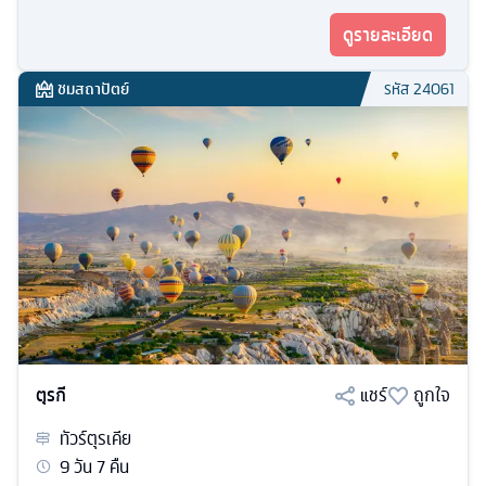
ดูรายละเอียด
ชมสถาปัตย์
รหัส
24061
ตุรกี
แชร์
ถูกใจ
ทัวร์
ตุรเคีย
9
วัน
7
คืน