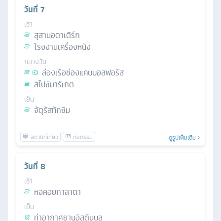
วันที่
7
เช้า
สุสานอตาเติร์ก
โรงงานเครื่องหนัง
กลางวัน
ล่องเรือช่องแคบบอสฟอรัส
สไปซ์มาร์เกต
เย็น
จัตุรัสทักซิม
ดูรูปเพิ่มเติม
วันที่
8
เช้า
หอคอยกาลาตา
เย็น
ท่าอากาศยานอิสตันบูล