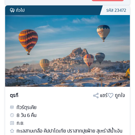
ทั่วไป
รหัส
23472
ตุรกี
แชร์
ถูกใจ
ทัวร์
ตุรเคีย
8
วัน
6
คืน
ก.ย.
ทะเลสาบเกลือ คัปปาโดเกีย ปราสาทปุยฝ้าย สุเหร่าสีน้ำเงิน