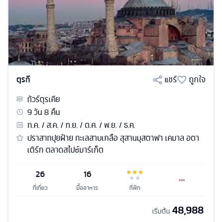
ตุรกี
แชร์
ถูกใจ
ทัวร์
ตุรเคีย
9
วัน
8
คืน
ก.ค. / ส.ค. / ก.ย. / ต.ค. / พ.ย. / ธ.ค.
ปราสาทปุยฝ้าย ทะเลสาบเกลือ สุสานมุสตาฟา เคมาล อตา
เติร์ก ตลาดสไปซ์มาร์เก็ต
26
16
ที่เที่ยว
มื้ออาหาร
ที่พัก
48,988
เริ่มต้น