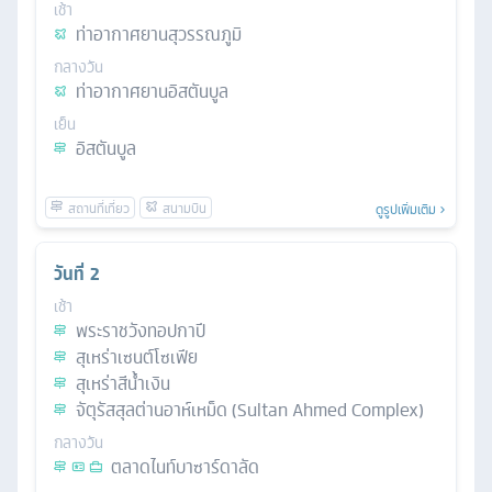
เช้า
ท่าอากาศยานสุวรรณภูมิ
กลางวัน
ท่าอากาศยานอิสตันบูล
เย็น
อิสตันบูล
ดูรูปเพิ่มเติม
วันที่
2
เช้า
พระราชวังทอปกาปี
สุเหร่าเซนต์โซเฟีย
สุเหร่าสีน้ำเงิน
จัตุรัสสุลต่านอาห์เหม็ด (Sultan Ahmed Complex)
กลางวัน
ตลาดไนท์บาซาร์ดาลัด