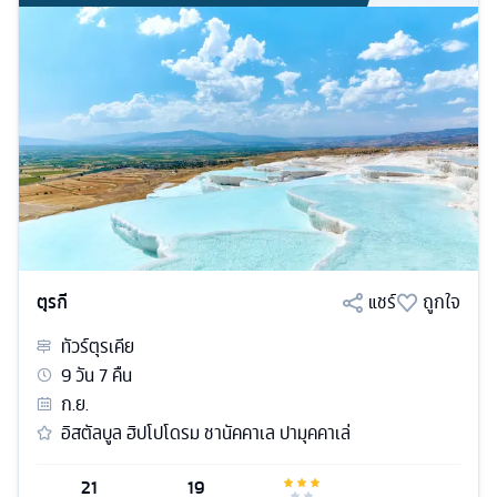
ตุรกี
แชร์
ถูกใจ
ทัวร์
ตุรเคีย
9
วัน
7
คืน
ก.ย.
อิสตัลบูล ฮิปโปโดรม ชานัคคาเล ปามุคคาเล่
21
19