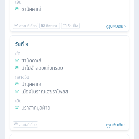
เย็น
ชานัคคาเล่
ดูรูปเพิ่มเติม
วันที่
3
เช้า
ชานัคคาเล่
ม้าไม้จําลองแห่งทรอย
กลางวัน
ปามุคคาเล
เมืองโบราณเฮียราโพลิส
เย็น
ปราสาทปุยฝ้าย
ดูรูปเพิ่มเติม