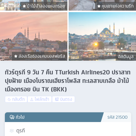
ม้าไม้จําลองแห่งทรอย
หุบเขาแห่งความรัก
ล่องเรือช่องแคบบอสฟอรัส
อิสตันบูล
ทัวร์ตุรกี 9 วัน 7 คืน TTurkish Airlines20 ปราสาท
ปุยฝ้าย เมืองโบราณเฮียราโพลิส ทะเลสาบเกลือ ม้าไม้
เมืองทรอย บิน TK (BKK)
กลับดึก
ไฟล์ทเช้า
บินตรง
ทั่วไป
รหัส
21500
ตุรกี