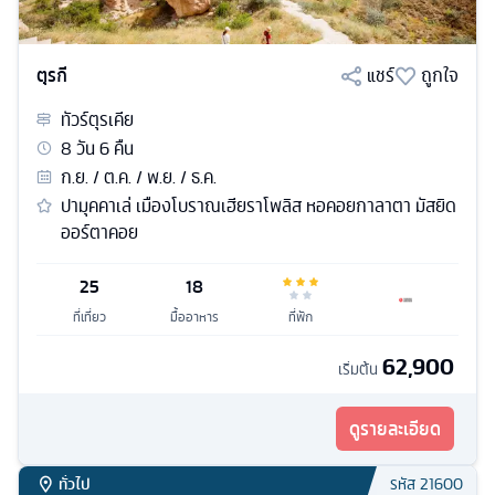
ตุรกี
แชร์
ถูกใจ
ทัวร์
ตุรเคีย
8
วัน
6
คืน
ก.ย. / ต.ค. / พ.ย. / ธ.ค.
ปามุคคาเล่ เมืองโบราณเฮียราโพลิส หอคอยกาลาตา มัสยิด
ออร์ตาคอย
25
18
ที่เที่ยว
มื้ออาหาร
ที่พัก
62,900
เริ่มต้น
ดูรายละเอียด
ทั่วไป
รหัส
21600