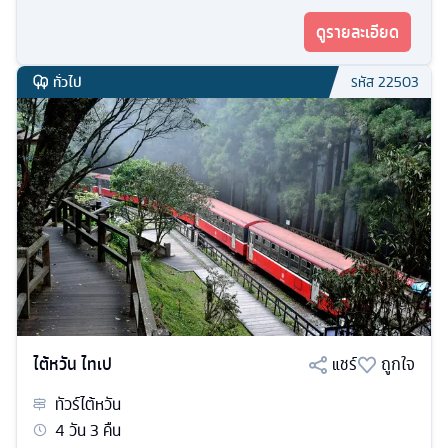
ดูรายละเอียด
ทั่วไป
รหัส
22503
ไต้หวัน ไทเป
แชร์
ถูกใจ
ทัวร์
ไต้หวัน
4
วัน
3
คืน