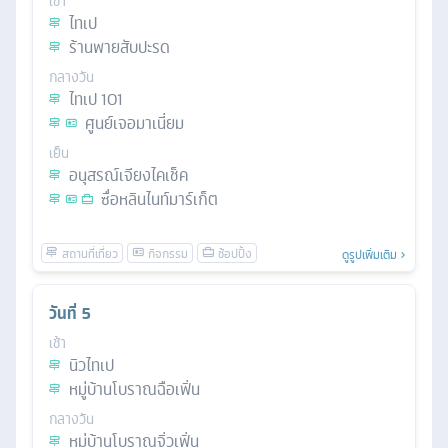
เช้า
ไทเป
ร้านพายสับปะรด
กลางวัน
ไทเป 101
ศูนย์เจอมาเนี่ยม
เย็น
อนุสรณ์เจียงไคเช็ค
ซื่อหลินไนท์มาร์เก็ต
ดูรูปเพิ่มเติม
วันที่
5
เช้า
นิวไทเป
หมู่บ้านโบราณฉือเฟิ่น
กลางวัน
หมู่บ้านโบราณจิ่วเฟิ่น