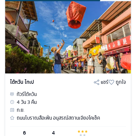
ไต้หวัน ไทเป
แชร์
ถูกใจ
ทัวร์
ไต้หวัน
4
วัน
3
คืน
ก.ย.
ถนนโบราณสือเฟิ่น อนุสรณ์สถานเจียงไคเช็ค
6
4