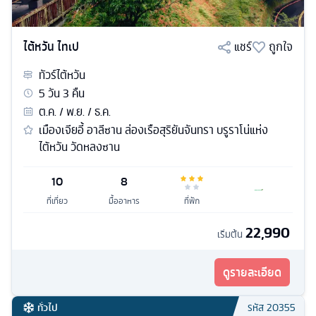
ไต้หวัน ไทเป
แชร์
ถูกใจ
ทัวร์
ไต้หวัน
5
วัน
3
คืน
ต.ค. / พ.ย. / ธ.ค.
เมืองเจียอี้ อาลีซาน ล่องเรือสุริยันจันทรา บรูราโน่แห่ง
ไต้หวัน วัดหลงซาน
10
8
ที่เที่ยว
มื้ออาหาร
ที่พัก
22,990
เริ่มต้น
ดูรายละเอียด
ทั่วไป
รหัส
20355