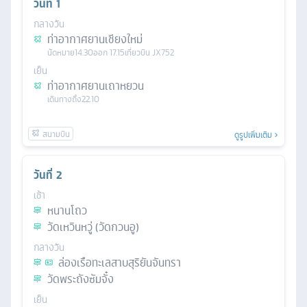
วันที่
1
กลางวัน
ท่าอากาศยานเชียงใหม่
นัดหมาย
14.30
ออก
17.15
เที่ยวบิน
JX752
เย็น
ท่าอากาศยานเถาหยวน
เดินทางถึง
22.10
ดูรูปเพิ่มเติม
วันที่
2
เช้า
หนานโถว
วัดเหวินหวู่ (วัดกวนอู)
กลางวัน
ล่องเรือทะเลสาบสุริยันจันทรา
วัดพระถังซัมจั๋ง
เย็น