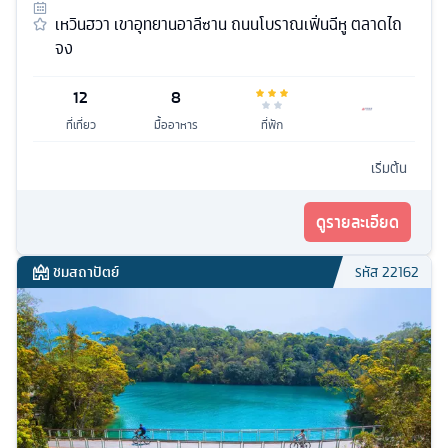
เหวินฮวา เขาอุทยานอาลีซาน ถนนโบราณเฟิ่นฉีหู ตลาดไถ
จง
12
8
ที่เที่ยว
มื้ออาหาร
ที่พัก
เริ่มต้น
ดูรายละเอียด
ชมสถาปัตย์
รหัส
22162