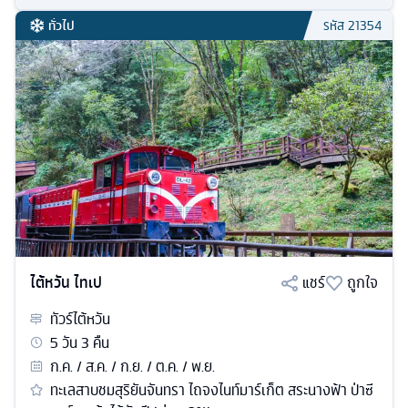
ทั่วไป
รหัส
21354
ไต้หวัน ไทเป
แชร์
ถูกใจ
ทัวร์
ไต้หวัน
5
วัน
3
คืน
ก.ค. / ส.ค. / ก.ย. / ต.ค. / พ.ย.
ทะเลสาบชมสุริยันจันทรา ไถจงไนท์มาร์เก็ต สระนางฟ้า ป่าซี