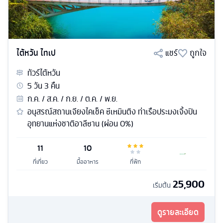
ไต้หวัน ไทเป
แชร์
ถูกใจ
ทัวร์
ไต้หวัน
5
วัน
3
คืน
ก.ค. / ส.ค. / ก.ย. / ต.ค. / พ.ย.
อนุสรณ์สถานเจียงไคเช็ค ซีเหมินติง ท่าเรือประมงเจิ้งปิน
อุทยานแห่งชาติอาลีซาน (ผ่อน 0%)
11
10
ที่เที่ยว
มื้ออาหาร
ที่พัก
25,900
เริ่มต้น
ดูรายละเอียด