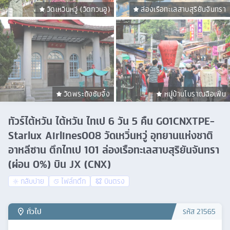
วัดเหวินหวู่ (วัดกวนอู)
ล่องเรือทะเลสาบสุริยันจันทรา
วัดพระถังซัมจั๋ง
หมู่บ้านโบราณฉือเฟิ่น
ทัวร์ไต้หวัน ไต้หวัน ไทเป 6 วัน 5 คืน GO1CNXTPE-
Starlux Airlines008 วัดเหวิ่นหวู่ อุทยานแห่งชาติ
อาหลีซาน ตึกไทเป 101 ล่องเรือทะเลสาบสุริยันจันทรา
(ผ่อน 0%) บิน JX (CNX)
กลับบ่าย
ไฟล์ทดึก
บินตรง
ทั่วไป
รหัส
21565