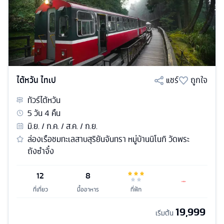
ไต้หวัน ไทเป
แชร์
ถูกใจ
ทัวร์
ไต้หวัน
5
วัน
4
คืน
มิ.ย. / ก.ค. / ส.ค. / ก.ย.
ล่องเรือชมทะเลสาบสุริยันจันทรา หมู่บ้านนิโนกิ วัดพระ
ถังซำจั๋ง
12
8
ที่เที่ยว
มื้ออาหาร
ที่พัก
19,999
เริ่มต้น