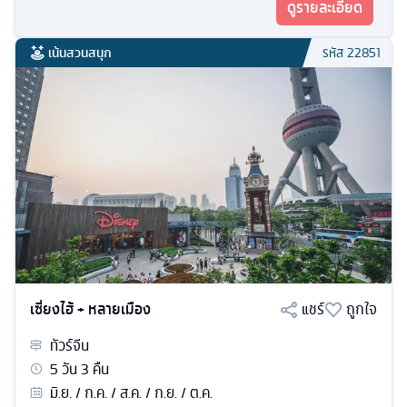
ดูรายละเอียด
เน้นสวนสนุก
รหัส
22851
เซี่ยงไฮ้ + หลายเมือง
แชร์
ถูกใจ
ทัวร์
จีน
5
วัน
3
คืน
มิ.ย. / ก.ค. / ส.ค. / ก.ย. / ต.ค.