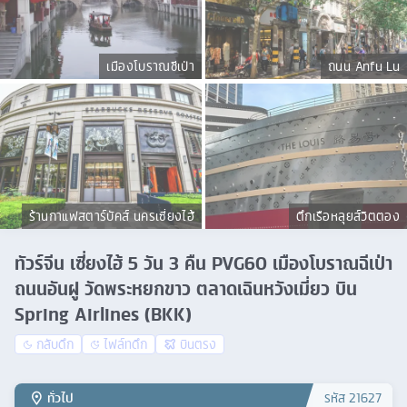
เมืองโบราณชีเป่า
ถนน Anfu Lu
ร้านกาแฟสตาร์บัคส์ นครเซี่ยงไฮ้
ตึกเรือหลุยส์วิตตอง
ทัวร์จีน เซี่ยงไฮ้ 5 วัน 3 คืน PVG60 เมืองโบราณฉีเป่า
ถนนอันฝู วัดพระหยกขาว ตลาดเฉินหวังเมี่ยว บิน
Spring Airlines (BKK)
กลับดึก
ไฟล์ทดึก
บินตรง
ทั่วไป
รหัส
21627