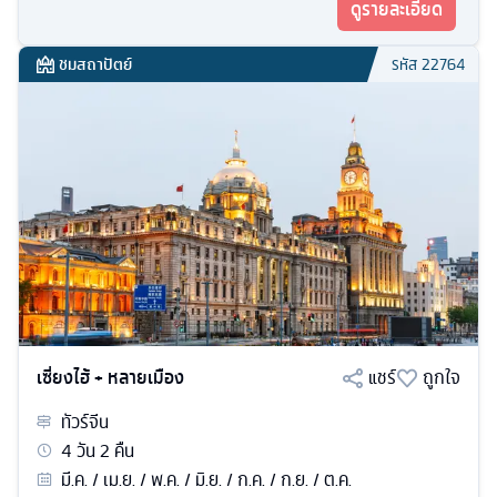
ดูรายละเอียด
ชมสถาปัตย์
รหัส
22764
เซี่ยงไฮ้ + หลายเมือง
แชร์
ถูกใจ
ทัวร์
จีน
4
วัน
2
คืน
มี.ค. / เม.ย. / พ.ค. / มิ.ย. / ก.ค. / ก.ย. / ต.ค.