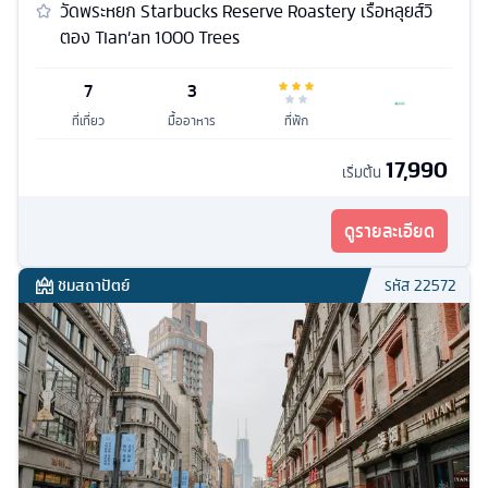
วัดพระหยก Starbucks Reserve Roastery เรือหลุยส์วิ
ตอง Tian’an 1000 Trees
7
3
ที่เที่ยว
มื้ออาหาร
ที่พัก
17,990
เริ่มต้น
ดูรายละเอียด
ชมสถาปัตย์
รหัส
22572