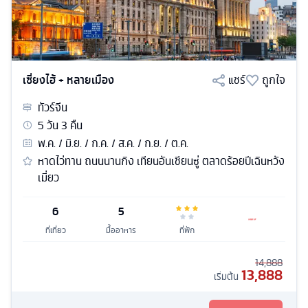
เซี่ยงไฮ้ + หลายเมือง
แชร์
ถูกใจ
ทัวร์
จีน
5
วัน
3
คืน
พ.ค. / มิ.ย. / ก.ค. / ส.ค. / ก.ย. / ต.ค.
หาดไว่ทาน ถนนนานกิง เทียนอันเชียนซู่ ตลาดร้อยปีเฉินหวัง
เมี่ยว
6
5
ที่เที่ยว
มื้ออาหาร
ที่พัก
14,888
13,888
เริ่มต้น