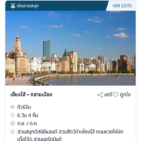
เน้นสวนสนุก
รหัส
22115
เซี่ยงไฮ้ + หลายเมือง
แชร์
ถูกใจ
ทัวร์
จีน
6
วัน
4
คืน
ก.ย. / ต.ค.
สวนสนุกดิสนีย์แลนด์ สวนสัตว์ป่าเซี่ยงไฮ้ ถนนหวยไห่มิด
เดิ้ลโร้ด สวนนอร์ทบันด์