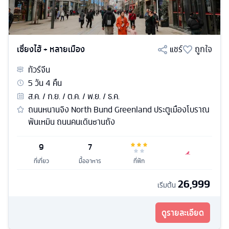
เซี่ยงไฮ้ + หลายเมือง
แชร์
ถูกใจ
ทัวร์
จีน
5
วัน
4
คืน
ส.ค. / ก.ย. / ต.ค. / พ.ย. / ธ.ค.
ถนนหนานจิง North Bund Greenland ประตูเมืองโบราณ
พันเหมิน ถนนคนเดินซานถัง
9
7
ที่เที่ยว
มื้ออาหาร
ที่พัก
26,999
เริ่มต้น
ดูรายละเอียด