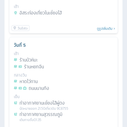
เช้า
อิสระท่องเที่ยวในเซี่ยงไฮ้
ดูรูปเพิ่มเติม
วันที่
5
เช้า
ร้านบัวหิมะ
ร้านหยกจีน
กลางวัน
หาดไว่ทาน
ถนนนานกิง
เย็น
ท่าอากาศยานเซี่ยงไฮ้ผู่ตง
นัดหมาย
ออก
21.50
เที่ยวบิน
9C8755
ท่าอากาศยานสุวรรณภูมิ
เดินทางถึง
01.35