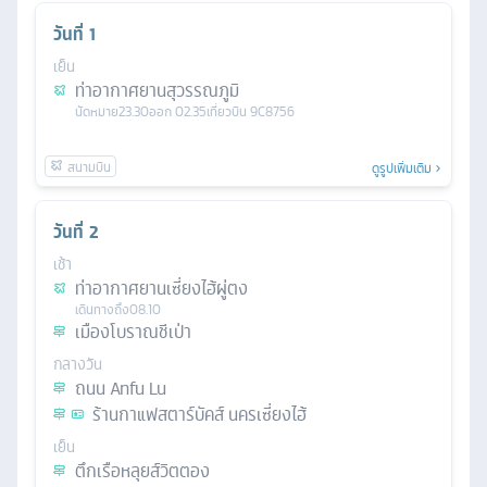
วันที่
1
เย็น
ท่าอากาศยานสุวรรณภูมิ
นัดหมาย
23.30
ออก
02.35
เที่ยวบิน
9C8756
ดูรูปเพิ่มเติม
วันที่
2
เช้า
ท่าอากาศยานเซี่ยงไฮ้ผู่ตง
เดินทางถึง
08.10
เมืองโบราณชีเป่า
กลางวัน
ถนน Anfu Lu
ร้านกาแฟสตาร์บัคส์ นครเซี่ยงไฮ้
เย็น
ตึกเรือหลุยส์วิตตอง