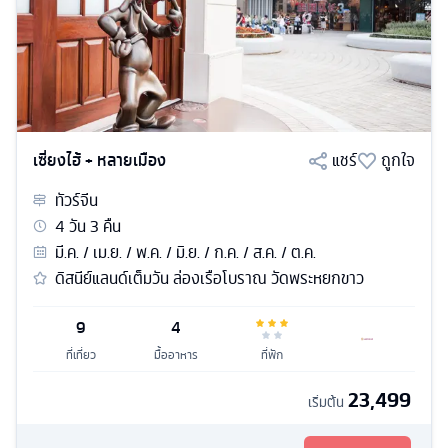
เซี่ยงไฮ้ + หลายเมือง
แชร์
ถูกใจ
ทัวร์
จีน
4
วัน
3
คืน
มี.ค. / เม.ย. / พ.ค. / มิ.ย. / ก.ค. / ส.ค. / ต.ค.
ดิสนีย์แลนด์เต็มวัน ล่องเรือโบราณ วัดพระหยกขาว
9
4
ที่เที่ยว
มื้ออาหาร
ที่พัก
23,499
เริ่มต้น