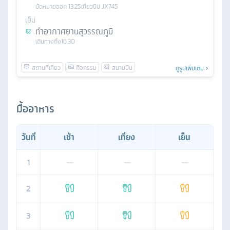
นัดหมาย
ออก
13.25
เที่ยวบิน
JX745
เย็น
ท่าอากาศยานสุวรรณภูมิ
เดินทางถึง
16.30
ดูรูปเพิ่มเติม
มื้ออาหาร
วันที่
เช้า
เที่ยง
เย็น
1
—
—
—
2
3