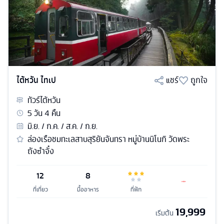
ไต้หวัน ไทเป
แชร์
ถูกใจ
ทัวร์
ไต้หวัน
5
วัน
4
คืน
มิ.ย. / ก.ค. / ส.ค. / ก.ย.
ล่องเรือชมทะเลสาบสุริยันจันทรา หมู่บ้านนิโนกิ วัดพระ
ถังซำจั๋ง
12
8
ที่เที่ยว
มื้ออาหาร
ที่พัก
19,999
เริ่มต้น