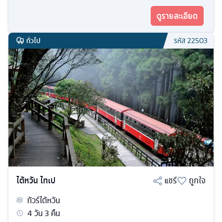
ดูรายละเอียด
ทั่วไป
รหัส
22503
ไต้หวัน ไทเป
แชร์
ถูกใจ
ทัวร์
ไต้หวัน
4
วัน
3
คืน