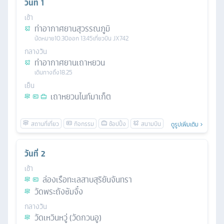
วันที่
1
เช้า
ท่าอากาศยานสุวรรณภูมิ
นัดหมาย
10.30
ออก
13.45
เที่ยวบิน
JX742
กลางวัน
ท่าอากาศยานเถาหยวน
เดินทางถึง
18.25
เย็น
เถาหยวนไนท์มาเก็ต
ดูรูปเพิ่มเติม
วันที่
2
เช้า
ล่องเรือทะเลสาบสุริยันจันทรา
วัดพระถังซัมจั๋ง
กลางวัน
วัดเหวินหวู่ (วัดกวนอู)