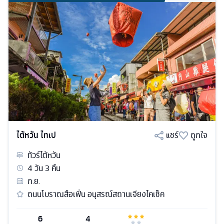
ไต้หวัน ไทเป
แชร์
ถูกใจ
ทัวร์
ไต้หวัน
4
วัน
3
คืน
ก.ย.
ถนนโบราณสือเฟิ่น อนุสรณ์สถานเจียงไคเช็ค
6
4