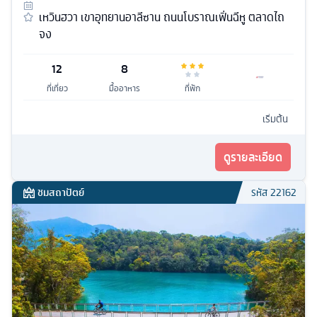
เหวินฮวา เขาอุทยานอาลีซาน ถนนโบราณเฟิ่นฉีหู ตลาดไถ
จง
12
8
ที่เที่ยว
มื้ออาหาร
ที่พัก
เริ่มต้น
ดูรายละเอียด
ชมสถาปัตย์
รหัส
22162