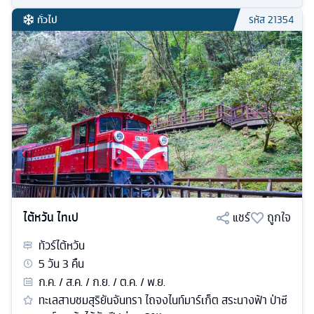
ทั่วไป
รหัส
21354
ไต้หวัน ไทเป
แชร์
ถูกใจ
ทัวร์
ไต้หวัน
5
วัน
3
คืน
ก.ค. / ส.ค. / ก.ย. / ต.ค. / พ.ย.
ทะเลสาบชมสุริยันจันทรา ไถจงไนท์มาร์เก็ต สระนางฟ้า ป่าซี