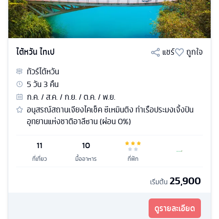
ไต้หวัน ไทเป
แชร์
ถูกใจ
ทัวร์
ไต้หวัน
5
วัน
3
คืน
ก.ค. / ส.ค. / ก.ย. / ต.ค. / พ.ย.
อนุสรณ์สถานเจียงไคเช็ค ซีเหมินติง ท่าเรือประมงเจิ้งปิน
อุทยานแห่งชาติอาลีซาน (ผ่อน 0%)
11
10
ที่เที่ยว
มื้ออาหาร
ที่พัก
25,900
เริ่มต้น
ดูรายละเอียด