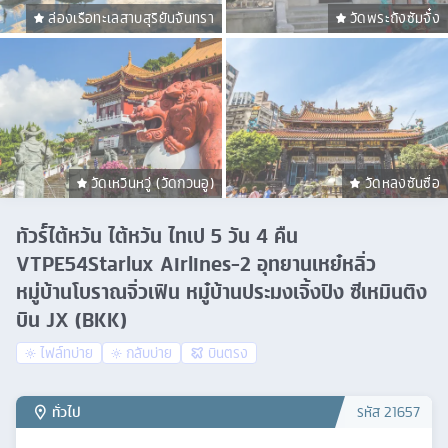
ล่องเรือทะเลสาบสุริยันจันทรา
วัดพระถังซัมจั๋ง
วัดเหวินหวู่ (วัดกวนอู)
วัดหลงซันซื่อ
ทัวร์์ไต้หวัน ไต้หวัน ไทเป 5 วัน 4 คืน
VTPE54Starlux Airlines-2 อุทยานเหย๋หลิ่ว
หมู่บ้านโบราณจิ่วเฟิน หมู๋บ้านประมงเจิ้งปิง ซีเหมินติง
บิน JX (BKK)
ไฟล์ทบ่าย
กลับบ่าย
บินตรง
ทั่วไป
รหัส
21657