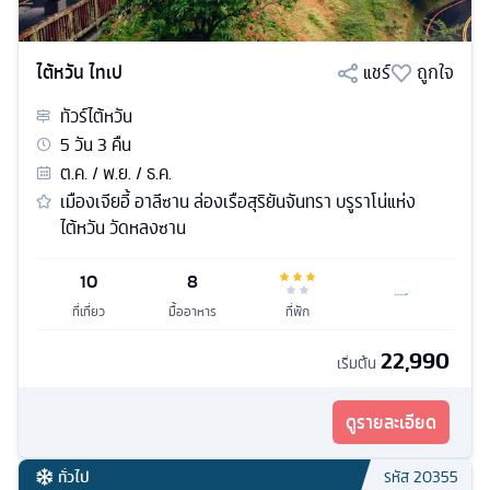
ไต้หวัน ไทเป
แชร์
ถูกใจ
ทัวร์
ไต้หวัน
5
วัน
3
คืน
ต.ค. / พ.ย. / ธ.ค.
เมืองเจียอี้ อาลีซาน ล่องเรือสุริยันจันทรา บรูราโน่แห่ง
ไต้หวัน วัดหลงซาน
10
8
ที่เที่ยว
มื้ออาหาร
ที่พัก
22,990
เริ่มต้น
ดูรายละเอียด
ทั่วไป
รหัส
20355