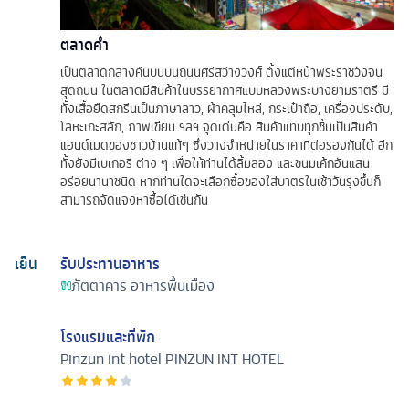
ตลาดคํ่า
เป็นตลาดกลางคืนบนบนถนนศรีสว่างวงศ์ ตั้งแต่หน้าพระราชวังจน
สุดถนน ในตลาดมีสินค้าในบรรยากาศแบบหลวงพระบางยามราตรี มี
ทั้งเสื้อยืดสกรีนเป็นภาษาลาว, ผ้าคลุมไหล่, กระเป๋าถือ, เครื่องประดับ,
โลหะเกะสลัก, ภาพเขียน ฯลฯ จุดเด่นคือ สินค้าแทบทุกชิ้นเป็นสินค้า
แฮนด์เมดของชาวบ้านแท้ๆ ซึ่งวางจำหน่ายในราคาที่ต่อรองกันได้ อีก
ทั้งยังมีเบเกอรี่ ต่าง ๆ เพื่อให้ท่านได้ลิ้มลอง และขนมเค้กอันแสน
อร่อยนานาชนิด หากท่านใดจะเลือกซื้อของใส่บาตรในเช้าวันรุ่งขึ้นก็
สามารถจัดแจงหาซื้อได้เช่นกัน
เย็น
รับประทานอาหาร
ภัตตาคาร
อาหารพื้นเมือง
โรงแรมและที่พัก
Pinzun int hotel
PINZUN INT HOTEL