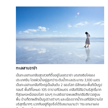
ทะเลสาบฉาข่า
เป็นทะเลสาบเกลือสุดสวยที่ตั้งอยู่ในเขตฉาข่า มณฑลชิงไห่ของ
ประเทศจีน โดยผิวน้ำอยู่สูงกว่าระดับน้ำทะเลประมาณ 3,100 เมตร
เป็นทะเลสาบเกลือที่ใหญ่เป็นอันดับ 2 ของโลก มีลักษณะพื้นที่เป็นรูป
กลมรี พื้นที่ทั้งหมด 105 ตารางกิโลเมตร เกลือที่นี่ถือว่าบริสุทธิ์มาก
ที่สุดแห่งหนึ่งของโลก รอบๆ ทะเลยังอาจพบผลึกเกลือสีขาวอยู่บน
พื้น บ้างก็ตกผลึกเป็นรูปร่างต่างๆ และเนื่องจากน้ำทะเลที่นี่มีความใส
บริสุทธิ์มากๆ บวกกับอยู่ที่สูงจึงได้รับขนานนามว่า "กระจกเงาแห่ง