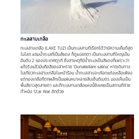
ทะเลสาบเกลือ
ทะเลสาบเกลือ (LAKE TUZ) เป็นทะเลสาบที่เรียกได้ว่ามีความเค็มที่สุด
ในโลก แถมน้ำทะเลที่เป็นสีแดง ก็ดูแปลกตา เป็นทะเลสาบที่ใหญ่เป็น
อันดับ 2 ของประเทศตุรกี ซึ่งสาเหตุที่มีน้ำทะเลเป็นสีแดงก็เพราะว่า
แท้จริงแล้วมันคือสีของสาหร่าย ‘Dunaliellam salina’ หากเดินทาง
ไปเที่ยวทะเลสาบเกลือในหน้าร้อน น้ำทะเลสาบจะเหือดแห้งเหลือเพียง
แต่กองเกลือที่ตกผลึกเป็นแผ่นหนาหลายสิบเซ็นติเมตร มองเห็นเป็น
พื้นสีขาวสุดสายตา และที่ทะเลสาบเกลือแห่งนี้ยังเคยเป็นสถานที่ถ่าย
ทำหนัง Star War อีกด้วย