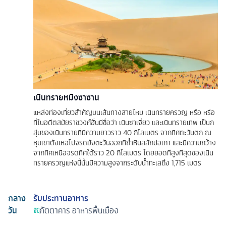
เนินทรายหมิงซาซาน
แหล่งท่องเที่ยวสำคัญบนเส้นทางสายไหม เนินทรายครวญ หรือ หรือ
ที่ในอดีตสมัยราชวงศ์ฮั่นมีชื่อว่า เนินซาเจี่ยว และเนินทรายเทพ เป็นก
ลุ่มของเนินทรายที่มีความยาวราว 40 กิโลเมตร จากทิศตะวันตก ณ
หุบเขาตั่งเหอไปจรดยังตะวันออกที่ถ้ำหินสลักม่อเกา และมีความกว้าง
จากทิศเหนือจรดทิศใต้ราว 20 กิโลเมตร โดยยอดที่สูงที่สุดของเนิน
ทรายครวญแห่งนี้นั้นมีความสูงจากระดับน้ำทะเลถึง 1,715 เมตร
กลาง
รับประทานอาหาร
วัน
ภัตตาคาร
อาหารพื้นเมือง