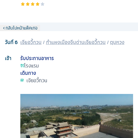
กลับไปหน้าแพ็คเกจ
วันที่
6
เจียอวี้กวน
/
กําแพงเมืองจีนด่านเจียอวี้กวน
/
ตุนหวง
เช้า
รับประทานอาหาร
โรงแรม
เดินทาง
เจียอวี้กวน