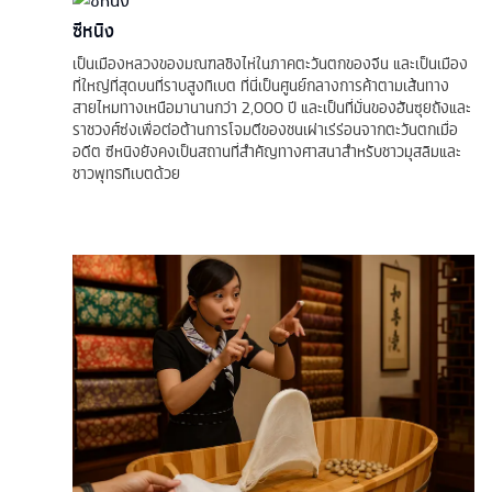
ซีหนิง
เป็นเมืองหลวงของมณฑลชิงไห่ในภาคตะวันตกของจีน และเป็นเมือง
ที่ใหญ่ที่สุดบนที่ราบสูงทิเบต ที่นี่เป็นศูนย์กลางการค้าตามเส้นทาง
สายไหมทางเหนือมานานกว่า 2,000 ปี และเป็นที่มั่นของฮันซุยถังและ
ราชวงศ์ซ่งเพื่อต่อต้านการโจมตีของชนเผ่าเร่ร่อนจากตะวันตกเมื่อ
อดีต ซีหนิงยังคงเป็นสถานที่สำคัญทางศาสนาสำหรับชาวมุสลิมและ
ชาวพุทธทิเบตด้วย