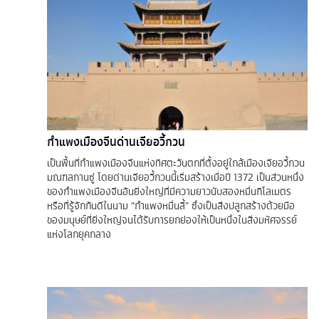
กําแพงเมืองจีนด่านเจียอวี้กวน
เป็นพื้นที่กำแพงเมืองจีนแห่งทิศตะวันตกที่ตั้งอยู่ใกล้เมืองเจียอวี้กวน
มณฑลกานซู่ โดยด่านเจียอวี้กวนนี้เริ่มสร้างเมื่อปี 1372 เป็นส่วนหนึ่ง
ของกำแพงเมืองจีนอันยิ่งใหญ่ที่มีความยาวนับสองหมื่นกิโลเมตร
หรือที่รู้จักกันดีในนาม “กำแพงหมื่นลี้” ซึ่งเป็นสิ่งปลูกสร้างด้วยมือ
ของมนุษย์ที่ยิ่งใหญ่จนได้รับการยกย่องให้เป็นหนึ่งในสิ่งมหัศจรรย์
แห่งโลกยุคกลาง