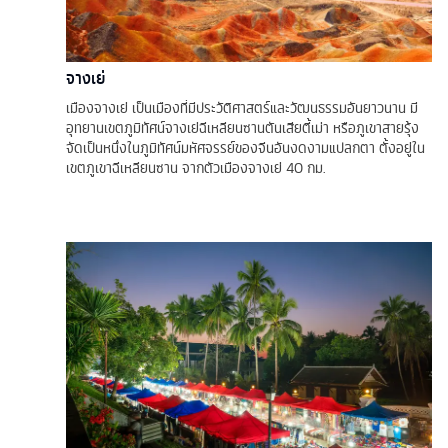
จางเย่
เมืองจางเย่ เป็นเมืองที่มีประวัติศาสตร์และวัฒนธรรมอันยาวนาน มี
อุทยานเขตภูมิทัศน์จางเย่ฉีเหลียนซานตันเสียตี้เม่า หรือภูเขาสายรุ้ง
จัดเป็นหนึ่งในภูมิทัศน์มหัศจรรย์ของจีนอันงดงามแปลกตา ตั้งอยู่ใน
เขตภูเขาฉีเหลียนซาน จากตัวเมืองจางเย่ 40 กม.