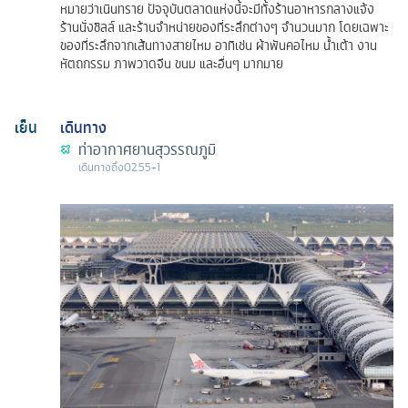
หมายว่าเนินทราย ปัจจุบันตลาดแห่งนี้จะมีทั้งร้านอาหารกลางแจ้ง
ร้านนั่งชิลล์ และร้านจำหน่ายของที่ระลึกต่างๆ จำนวนมาก โดยเฉพาะ
ของที่ระลึกจากเส้นทางสายไหม อาทิเช่น ผ้าพันคอไหม น้ำเต้า งาน
หัตถกรรม ภาพวาดจีน ขนม และอื่นๆ มากมาย
เย็น
เดินทาง
ท่าอากาศยานสุวรรณภูมิ
เดินทางถึง
02.55+1