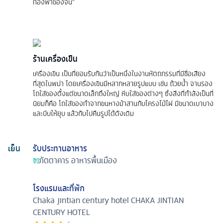
ท้องฟ้าของจีน"
ร้านเครื่องเขิน
เครื่องเขิน เป็นที่ยอมรับกันว่าเป็นหนึ่งในงานหัตถกรรมที่มีชื่อเสียง
ที่สุดในพม่า โดยเครื่องเขินมีหลากหลายรูปแบบ เช่น ถ้วยน้ำ จานรอง
โถใส่ของตั้งแต่ขนาดเล็กถึงใหญ่ หีบใส่ของต่างๆ ซึ่งสิ่งที่กำลังเป็นที่
นิยมก็คือ โถใส่ของทำจากขนหางม้าสานกับโครงไม้ไผ่ มีขนาดเบาบาง
และบีบให้ยุบ แล้วกับไปคืนรูปได้ดังเดิม
เย็น
รับประทานอาหาร
ภัตตาคาร
อาหารพื้นเมือง
โรงแรมและที่พัก
Chaka jintian century hotel
CHAKA JINTIAN
CENTURY HOTEL