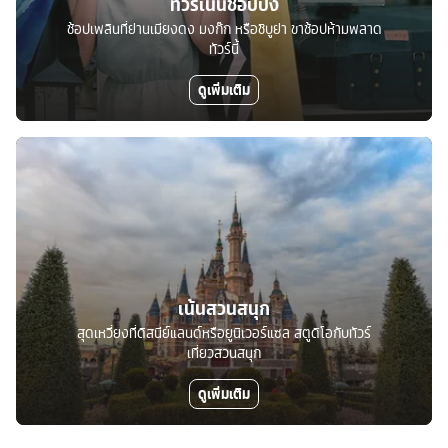
ทัวร์เน้นช้อปปิ้ง
ช้อปเพลินที่ย่านเมียงดง มงก๊ก หรือชิบูย่า ขาช้อปห้ามพลาด
ทัวร์นี้
ดูเพิ่มเติม
เน้นสวนสนุก
สุดเหวี่ยงที่ดิสนีย์แลนด์หรือยูนิเวอร์แซล สตูดิโอกับทัวร์
เที่ยวสวนสนุก
ดูเพิ่มเติม