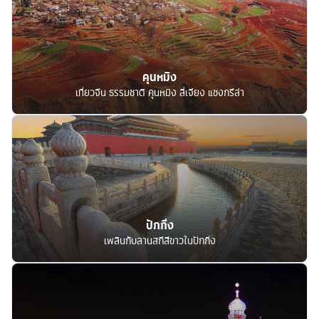
คุนหมิง
เที่ยวจีน ธรรมชาติ คุนหมิง ลี่เจียง แชงกรีล่า
ปักกิ่ง
เพลินกับลานสกีสีขาวในปักกิ่ง