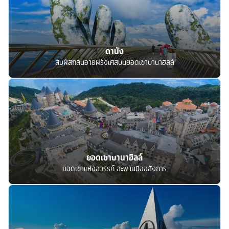
ดานัง
สัมผัสกลิ่นอายฝรั่งเศสบนยอดเขาบานาฮิลล์
ยอดเขาบานาฮิลล์
ยอดเขาแห่งสวรรค์ สะพานมืออลังการ