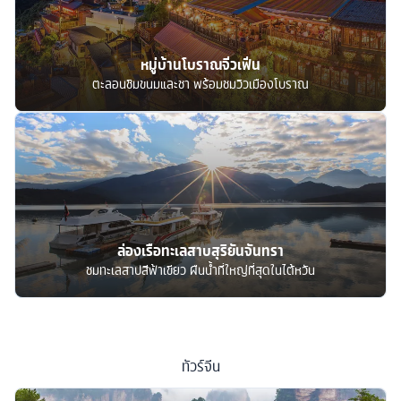
หมู่บ้านโบราณจิ่วเฟิ่น
ตะลอนชิมขนมและชา พร้อมชมวิวเมืองโบราณ
ล่องเรือทะเลสาบสุริยันจันทรา
ชมทะเลสาปสีฟ้าเขียว ผืนน้ำที่ใหญ่ที่สุดในไต้หวัน
ทัวร์
จีน