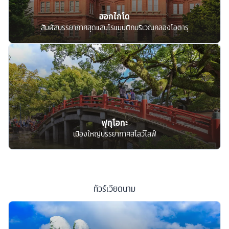
ฮอกไกโด
สัมผัสบรรยากาศสุดแสนโรแมนติกบริเวณคลองโอตารุ
ฟุกุโอกะ
เมืองใหญ่บรรยากาศสโลว์ไลฟ์
ทัวร์
เวียดนาม