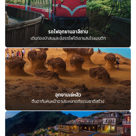
รถไฟอุทยานอาลีซาน
เดินท่องป่าสนและนั่งรถไฟไต่เขาแสนโรแมนติก
อุทยานเย่หลิว
ตื่นตากับหินหน้าตาประหลาดที่ธรรมชาติสร้าง