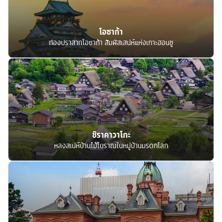
โอซาก้า
ท่องปราสาทโอซาก้า สัมผัสเสน่ห์แห่งเกาะฮอนชู
ชิราคาวาโกะ
หลงสเน่ห์บ้านไม้โบราณในหมู่บ้านมรดกโลก