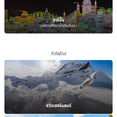
ฮาร์บิ้น
เทศกาลศิลปะน้ำแข็งตื่นตา
ทัวร์
ยุโรป
สวิตเซอร์แลนด์