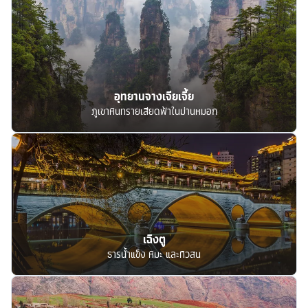
อุทยานจางเจียเจี้ย
ภูเขาหินทรายเสียดฟ้าในม่านหมอก
เฉิงตู
ธารน้ำแข็ง หิมะ และทิวสน