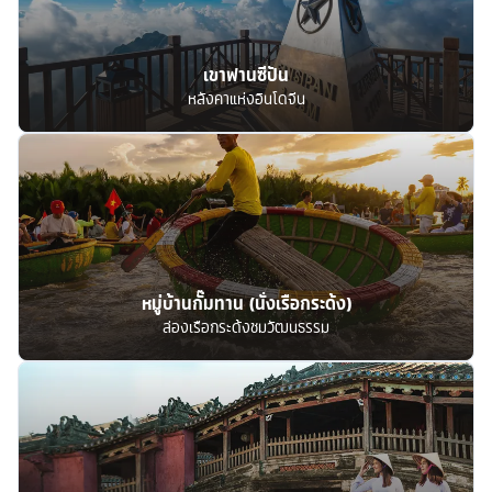
เขาฟานซีปัน
หลังคาแห่งอินโดจีน
หมู่บ้านกั๊มทาน (นั่งเรือกระด้ง)
ล่องเรือกระด้งชมวัฒนธรรม