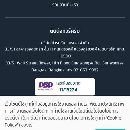
ร่วมงานกับเรา
ติดต่อทัวร์ครับ
บริษัท ทัวร์ครับ แทรเวล จำกัด
33/51 อาคารวอลสตรีท ชั้น 11 ถนนสุรวงศ์ แขวงสุริยวงศ์ เขตบางรัก กทม.
10500
33/51 Wall Street Tower, 11th Floor, Surawongse Rd., Suriwongse,
Bangrak, Bangkok. โทร
02-853-9982
เลขที่ใบอนุญาต
11/13224
เว็บไซต์นี้ใช้คุกกี้เก็บข้อมูลการใช้งานของท่านและพัฒนาประสิทธิภาพ
การทำงานของเว็บไซต์ หากท่านใช้งานเว็บไซต์นี้ต่อไปโดยไม่มีการ
ปรับตั้งค่าใดๆ ถือว่าท่านยอมรับตาม นโยบายการใช้คุกกี้ ("Cookie
Policy") ของเรา
คุยกับทัวร์ครับ
©
2026
บริษัท ทัวร์ครับ แทรเวล จำกัด สงวนลิขสิทธิ์