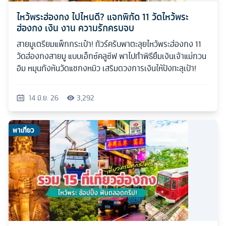
ไหว้พระฮ่องกง ไปไหนดี? แจกพิกัด 11 วัดไหว้พระ
ฮ่องกง เงิน งาน ความรักครบจบ
สายมูเตรียมแพ็กกระเป๋า! ทัวร์ครับพาตะลุยไหว้พระฮ่องกง 11
วัดฮ่องกงสายมู แบบเอ็กซ์คลูซีฟ พาไปทำพิธียืมเงินเจ้าแม่กวน
อิม หมุนกังหันวัดแชกงหมิว เสริมดวงการเงินให้ปังทะลุเป้า!
14 มิ.ย. 26
3,292
พาเที่ยว