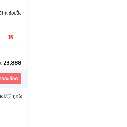
โกะ ช้อปปิ้ง
23,888
้น
รายละเอียด
แชร์
ถูกใจ