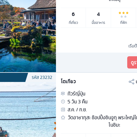
6
4
ที่เที่ยว
มื้ออาหาร
ที่พัก
เริ่มต
ดู
รหัส
23232
โตเกียว
ทัวร์
ญี่ปุ่น
5
วัน
3
คืน
ส.ค. / ก.ย.
วัดอาซากุสะ ช้อปปิ้งชินจูกุ พระใหญ่ไ
โนชิมะ