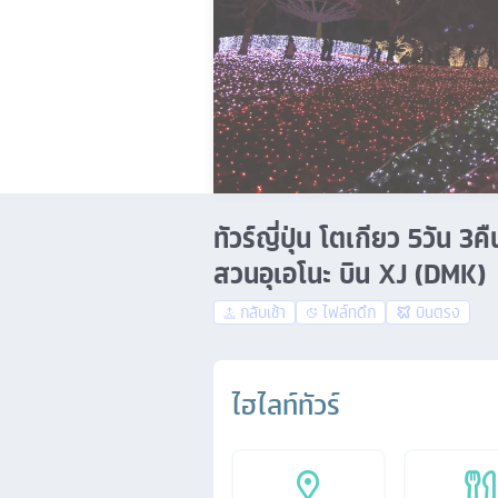
ทัวร์ญี่ปุ่น โตเกียว 5วัน 
สวนอุเอโนะ บิน XJ (DMK)
กลับเช้า
ไฟล์ทดึก
บินตรง
ไฮไลท์ทัวร์