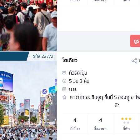
ดู
รหัส
22772
โตเกียว
ทัวร์
ญี่ปุ่น
5
วัน
3
คืน
ก.ย.
คาวาโกเอะ ชินจูกุ ชั้นที่ 5 ของภูเขาไ
สะ
4
4
ที่เที่ยว
มื้ออาหาร
ที่พัก