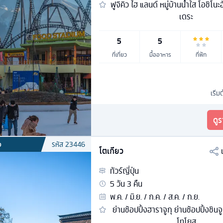
ฟูจิคิว ไฮ แลนด์ หมู่บ้านน้ำใส โอชิโน
เดระ
5
5
ที่เที่ยว
มื้ออาหาร
ที่พัก
เริ่ม
ดู
ง
รหัส
23446
โตเกียว
ทัวร์
ญี่ปุ่น
5
วัน
3
คืน
พ.ค. / มิ.ย. / ก.ค. / ส.ค. / ก.ย.
ย่านช้อปปิ้งฮาราจูกุ ย่านช้อปปิ้งชิน
โทโยสุ