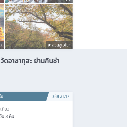
ะ)
สวนอุเอโนะ
วัดอาซากุสะ ย่านกินซ่า
วไป
รหัส
21717
เกียว
วัน
3
คืน