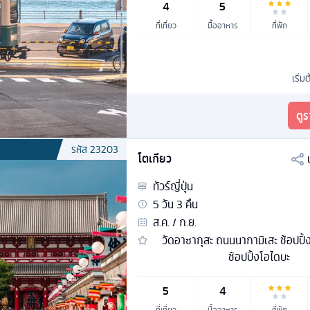
4
5
ที่เที่ยว
มื้ออาหาร
ที่พัก
เริ่ม
ดู
รหัส
23203
โตเกียว
ทัวร์
ญี่ปุ่น
5
วัน
3
คืน
ส.ค. / ก.ย.
วัดอาซากุสะ ถนนนากามิเสะ ช้อปปิ
ช้อปปิ้งโอไดบะ
5
4
ที่เที่ยว
มื้ออาหาร
ที่พัก