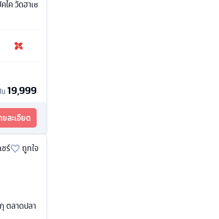
ะฮัคไค วัดฮาเซ
19,999
ต้น
รายละเอียด
แชร์
ถูกใจ
จูกุ ตลาดปลา