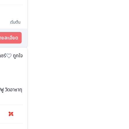
เริ่มต้น
รายละเอียด
แชร์
ถูกใจ
ฟฟู วัดอาซากุ