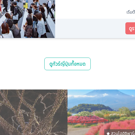
เริ่มต
ดู
ดู
ทัวร์ญี่ปุ่น
ทั้งหมด
สวนโออิชิพาร์