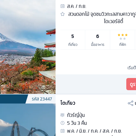
ส.ค. / ก.ย.
สวนดอกไม้ จุดชมวิวทะเลสาบคาวากูจิ
ไดเวอร์ซิตี้
5
6
ที่เที่ยว
มื้ออาหาร
ที่พัก
เริ่มต
ดู
รหัส
23447
โตเกียว
ทัวร์
ญี่ปุ่น
5
วัน
3
คืน
พ.ค. / มิ.ย. / ก.ค. / ส.ค. / ก.ย.