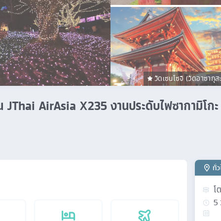
วัดเซนโซจิ (วัดอาซากุส
3คืน JThai AirAsia X235 งานประดับไฟซากามิโกะ 
ทั่
โต
5