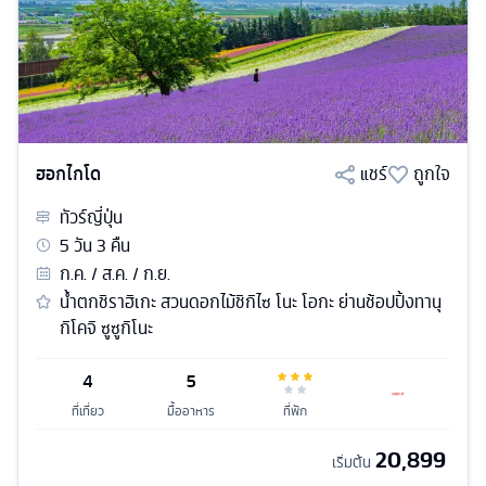
ฮอกไกโด
แชร์
ถูกใจ
ทัวร์
ญี่ปุ่น
5
วัน
3
คืน
ก.ค. / ส.ค. / ก.ย.
น้ำตกชิราฮิเกะ สวนดอกไม้ชิกิไซ โนะ โอกะ ย่านช้อปปิ้งทานุ
กิโคจิ ซูซูกิโนะ
4
5
ที่เที่ยว
มื้ออาหาร
ที่พัก
20,899
เริ่มต้น