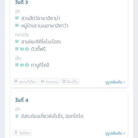
วันที่
3
เช้า
สวนสัตว์อาซาฮิยาม่า
หมู่บ้านราเมนอาซาฮิคาว่า
กลางวัน
ลานหิมะชิคิไซโนะโอกะ
ดิวตี้ฟรี
เย็น
ทานูกิโคจิ
ดูรูปเพิ่มเติม
วันที่
4
เช้า
อิสระท่องเที่ยวซัปโปโร, ฮอกไกโด
ดูรูปเพิ่มเติม