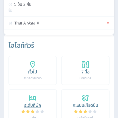
5
วัน
3
คืน
Thai AirAsia X
ไฮไลท์ทัวร์
ทั่วไป
7
มื้อ
สไตล์การเที่ยว
มื้ออาหาร
ระดับที่พัก
คะแนนเที่ยวบิน
3
คืน
บินโลว์คอสต์