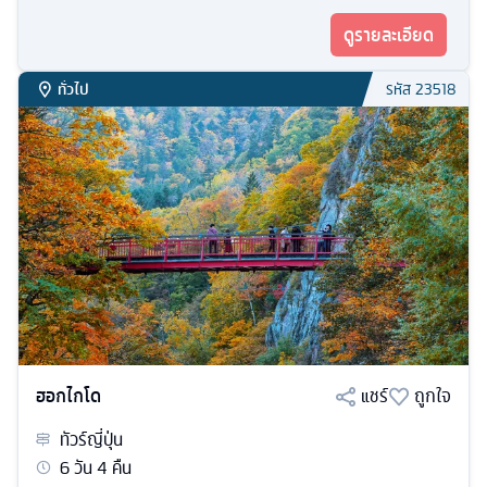
ดูรายละเอียด
ทั่วไป
รหัส
23518
ฮอกไกโด
แชร์
ถูกใจ
ทัวร์
ญี่ปุ่น
6
วัน
4
คืน