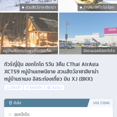
สวนสัตว์อาซาฮิยาม่า
ลานหิมะชิคิไซโนะโอกะ
หมู่บ้านหัตถกรรมฟูราโน่ (นิงเกิ้ลเท
อิออนมอลล์ฮอกไกโด
อเรส)
ทัวร์ญี่ปุ่น ฮอกไกโด 5วัน 3คืน CThai AirAsia
XCTS9 หมู่บ้านเทพนิยาย สวนสัตว์อาซาฮิยาม่า
หมู่บ้านราเมง อิสระท่องเที่ยว บิน XJ (BKK)
กลับเช้า
ไฟล์ทดึก
บินตรง
ทั่วไป
รหัส
21846
ฮอกไกโด