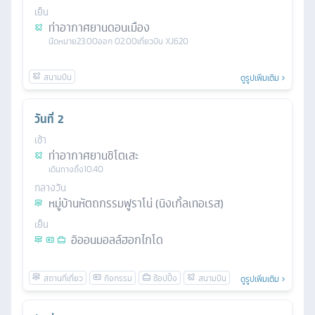
เย็น
ท่าอากาศยานดอนเมือง
นัดหมาย
23.00
ออก
02.00
เที่ยวบิน
XJ620
ดูรูปเพิ่มเติม
วันที่
2
เช้า
ท่าอากาศยานชิโตเสะ
เดินทางถึง
10.40
กลางวัน
หมู่บ้านหัตถกรรมฟูราโน่ (นิงเกิ้ลเทอเรส)
เย็น
อิออนมอลล์ฮอกไกโด
ดูรูปเพิ่มเติม