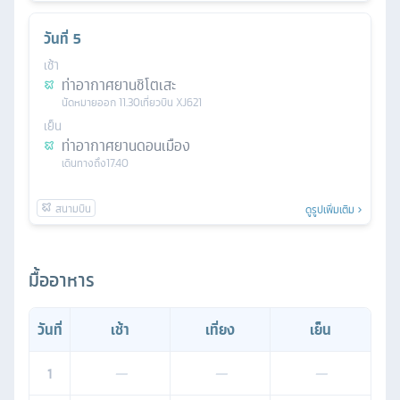
วันที่
5
เช้า
ท่าอากาศยานชิโตเสะ
นัดหมาย
ออก
11.30
เที่ยวบิน
XJ621
เย็น
ท่าอากาศยานดอนเมือง
เดินทางถึง
17.40
ดูรูปเพิ่มเติม
มื้ออาหาร
วันที่
เช้า
เที่ยง
เย็น
1
—
—
—