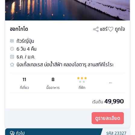
ฮอกไกโด
แชร์
ถูกใจ
ทัวร์
ญี่ปุ่น
6
วัน
4
คืน
ธ.ค. / ม.ค.
นิงเกิ้ลเทอเรส บ่อน้ำสีฟ้า คลองโอตารุ ลานสกีคิโรโระ
11
8
ที่เที่ยว
มื้ออาหาร
ที่พัก
49,990
เริ่มต้น
ดูรายละเอียด
ทั่วไป
รหัส
23327