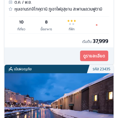
ต.ค. / พ.ย.
หุบเขานรกจิโกคุดานิ ภูเขาไฟอุสุซาน สะพานแขวนฟูตามิ
10
8
ที่เที่ยว
มื้ออาหาร
ที่พัก
37,999
เริ่มต้น
ดูรายละเอียด
เน้นผจญภัย
รหัส
23435