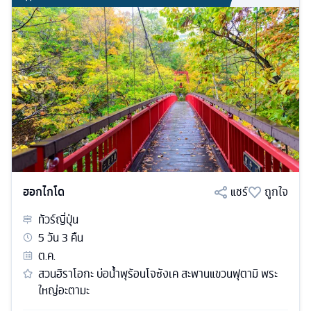
ฮอกไกโด
แชร์
ถูกใจ
ทัวร์
ญี่ปุ่น
5
วัน
3
คืน
ต.ค.
สวนฮิราโอกะ บ่อน้ำพุร้อนโจซังเค สะพานแขวนฟุตามิ พระ
ใหญ่อะตามะ