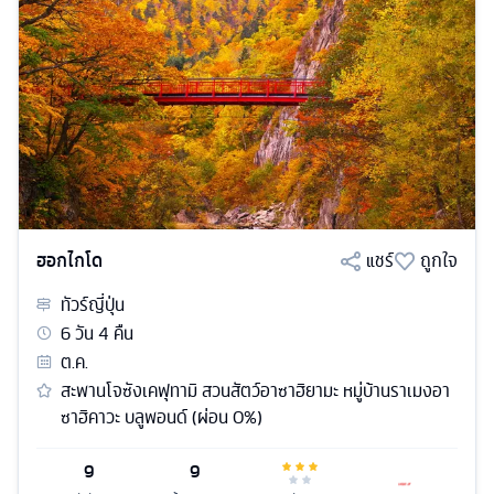
ฮอกไกโด
แชร์
ถูกใจ
ทัวร์
ญี่ปุ่น
6
วัน
4
คืน
ต.ค.
สะพานโจซังเคฟุทามิ สวนสัตว์อาซาฮิยามะ หมู่บ้านราเมงอา
ซาฮิคาวะ บลูพอนด์ (ผ่อน 0%)
9
9