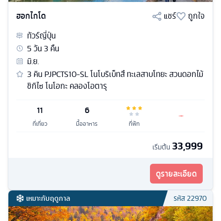
ฮอกไกโด
แชร์
ถูกใจ
ทัวร์
ญี่ปุ่น
5
วัน
3
คืน
มิ.ย.
3 คิน PJPCTS10-SL โนโบริเบ็ทสึ ทะเลสาบโทยะ สวนดอกไม้
ชิกิไซ โนโอกะ คลองโอตารุ
11
6
ที่เที่ยว
มื้ออาหาร
ที่พัก
33,999
เริ่มต้น
ดูรายละเอียด
เหมาะกับฤดูกาล
รหัส
22970