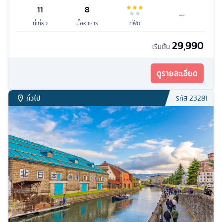
11
8
ที่เที่ยว
มื้ออาหาร
ที่พัก
29,990
เริ่มต้น
ดูรายละเอียด
ทั่วไป
รหัส
23281