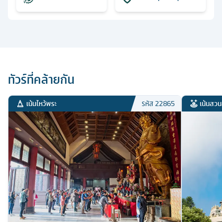
ทัวร์ที่คล้ายกัน
เน้นไหว้พระ
เน้นสวน
รหัส
22865