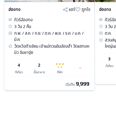
ฮ่องกง
แชร์
ถูกใจ
ฮ่องกง
ทัวร์
ฮ่องกง
ทัวร์
ฮ่
3
วัน
2
คืน
3
วัน
2
ก.พ. / ส.ค. / ก.ย. / ต.ค. / พ.ย. / ธ.ค. / ม.ค. /
ต.ค.
มี.ค.
สวนสนุ
วัดหวังต้าเซียน เจ้าแม่กวนอิมฮ่องฮำ วัดแชกงห
ใหญ่น
มิว จิมซาจุ่ย
3
4
2
ที่เที่ยว
ที่เที่ยว
มื้ออาหาร
ที่พัก
9,999
เริ่มต้น