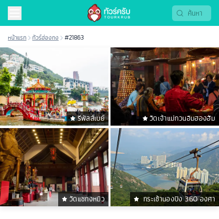
หน้าแรก
ทัวร์ฮ่องกง
#21863
รีพัลส์เบย์
วัดเจ้าแม่กวนอิมฮองฮัม
วัดแชกงหมิว
กระเช้านองปิง 360 องศา