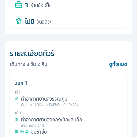
3
ร้านช้อปปิ้ง
ไม่มี
วันอิสระ
รายละเอียดทัวร์
เดินทาง
3
วัน
2
คืน
ดูทั้งหมด
วันที่
1
เช้า
ท่าอากาศยานสุวรรณภูมิ
นัดหมาย
11.00
ออก
13.45
เที่ยวบิน
EK384
เย็น
ท่าอากาศยานฮ่องกงเช๊กแลปก๊ก
เดินทางถึง
17.40
จิมซาจุ่ย