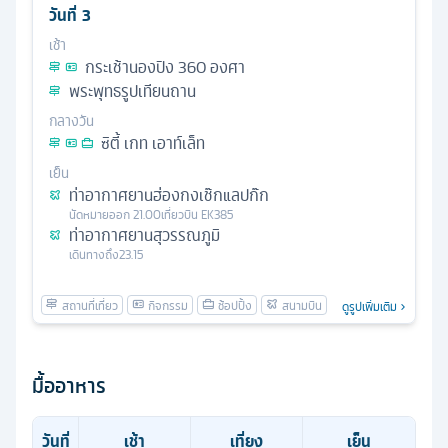
วันที่
3
เช้า
กระเช้านองปิง 360 องศา
พระพุทธรูปเทียนถาน
กลางวัน
ซิตี้ เกท เอาท์เล็ท
เย็น
ท่าอากาศยานฮ่องกงเช๊กแลปก๊ก
นัดหมาย
ออก
21.00
เที่ยวบิน
EK385
ท่าอากาศยานสุวรรณภูมิ
เดินทางถึง
23.15
ดูรูปเพิ่มเติม
มื้ออาหาร
วันที่
เช้า
เที่ยง
เย็น