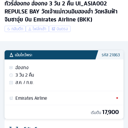
ทัวร์ฮ่องกง ฮ่องกง 3 วัน 2 คืน UI_ASIA002
REPULSE BAY วัดเจ้าแม่กวนอิมฮองฮำ วัดหลินฟ้า
จิมซาจุ่ย บิน Emirates Airline (BKK)
กลับดึก
ไฟล์ทเช้า
บินตรง
เน้นไหว้พระ
รหัส
21863
ฮ่องกง
3
วัน
2
คืน
ส.ค. / ก.ย.
Emirates Airline
17,900
เริ่มต้น