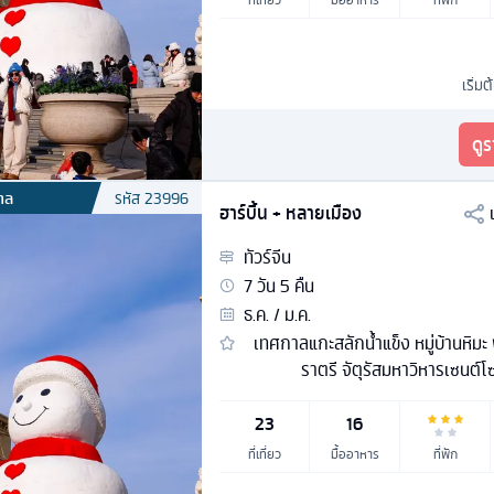
เริ่มต
ดู
กาล
รหัส
23996
ฮาร์บิ้น + หลายเมือง
ทัวร์
จีน
7
วัน
5
คืน
ธ.ค. / ม.ค.
เทศกาลแกะสลักน้ำแข็ง หมู่บ้านหิมะ
ราตรี จัตุรัสมหาวิหารเซนต์โ
23
16
ที่เที่ยว
มื้ออาหาร
ที่พัก