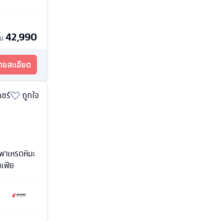
42,990
้น
รายละเอียด
แชร์
ถูกใจ
 พาเหรดหิมะ
ซเฟีย