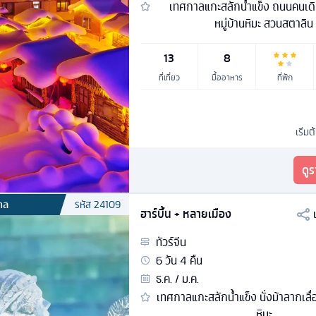
เทศกาลแกะสลักน้ำแข็ง ถนนคนเ
หมู่บ้านหิมะ สวนสตาลิน
13
8
ที่เที่ยว
มื้ออาหาร
ที่พัก
เริ่มต
ดู
กาล
รหัส
24109
ฮาร์บิ้น + หลายเมือง
ทัวร์
จีน
6
วัน
4
คืน
ธ.ค. / ม.ค.
เทศกาลแกะสลักน้ำแข็ง นั่งม้าลากเลื
หิมะ