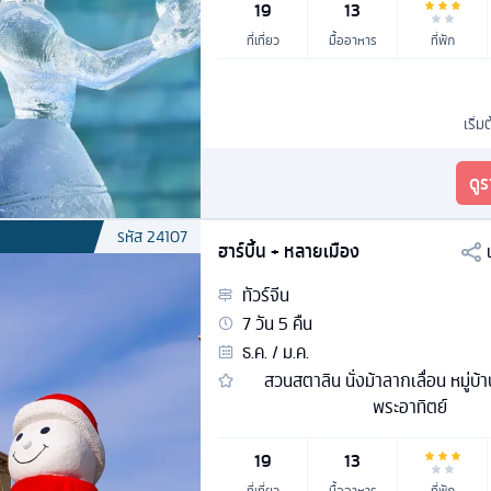
19
13
ที่เที่ยว
มื้ออาหาร
ที่พัก
เริ่ม
ดู
รหัส
24107
ฮาร์บิ้น + หลายเมือง
ทัวร์
จีน
7
วัน
5
คืน
ธ.ค. / ม.ค.
สวนสตาลิน นั่งม้าลากเลื่อน หมู่บ้า
พระอาทิตย์
19
13
ที่เที่ยว
มื้ออาหาร
ที่พัก