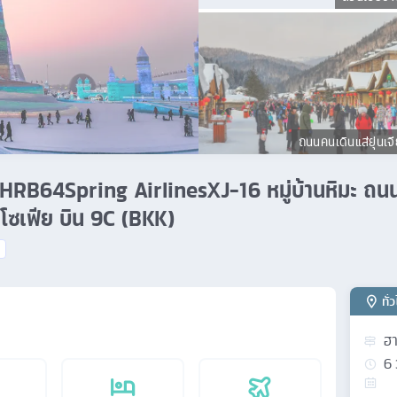
ถนนคนเดินแส่ยุ่นเจ
 VHRB64Spring AirlinesXJ-16 หมู่บ้านหิมะ ถนนคน
ต์โซเฟีย บิน 9C (BKK)
ทั่
ฮา
6