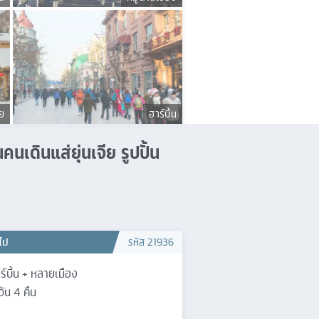
ีย
ฮาร์บิ้น
เดินแส่ยุ่นเจีย รูปปั้น
วไป
รหัส
21936
ร์บิ้น + หลายเมือง
วัน
4
คืน