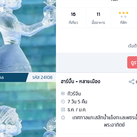
16
11
ที่เที่ยว
มื้ออาหาร
ที่พัก
เริ่มต
ดู
กาล
รหัส
24108
ฮาร์บิ้น + หลายเมือง
ทัวร์
จีน
7
วัน
5
คืน
ธ.ค. / ม.ค.
เทศกาลแกะสลักน้ำแข็งทะเลเพชรน้
พระอาทิตย์