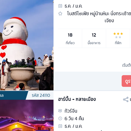
ธ.ค. / ม.ค.
โบสถ์โซเฟีย หมู่บ้านหิมะ นั่งกระเช้าช
เจียง
18
12
ที่เที่ยว
มื้ออาหาร
ที่พัก
เริ่มต
ดู
กาล
รหัส
24110
ฮาร์บิ้น + หลายเมือง
ทัวร์
จีน
6
วัน
4
คืน
ธ.ค. / ม.ค.