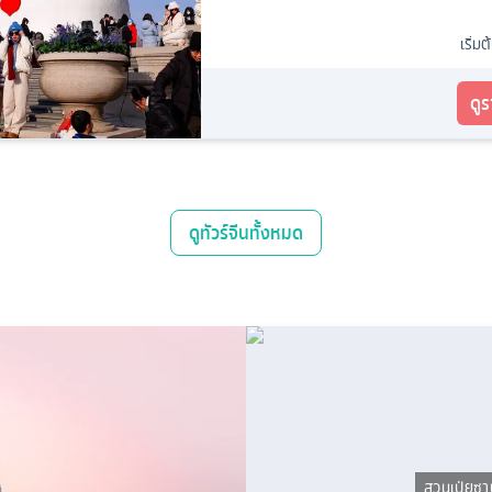
เริ่มต
ดู
ดู
ทัวร์จีน
ทั้งหมด
สวนเป่ยซา