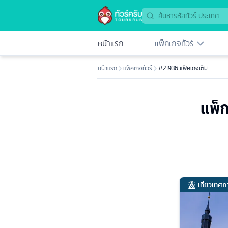
หน้าแรก
แพ็คเกจทัวร์
หน้าแรก
แพ็คเกจทัวร์
#21936 แพ็คเกจเต็ม
แพ็ก
เที่ยวเทศ