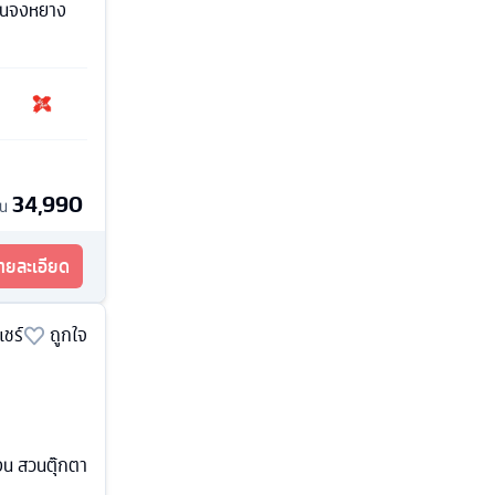
ดินจงหยาง
34,990
้น
รายละเอียด
แชร์
ถูกใจ
่อน สวนตุ๊กตา