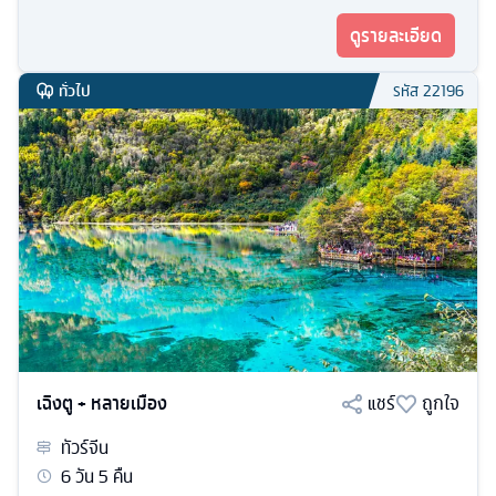
ดูรายละเอียด
ทั่วไป
รหัส
22196
เฉิงตู + หลายเมือง
แชร์
ถูกใจ
ทัวร์
จีน
6
วัน
5
คืน