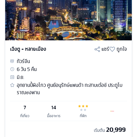
เฉิงตู + หลายเมือง
แชร์
ถูกใจ
ทัวร์
จีน
6
วัน
5
คืน
มิ.ย.
อุทยานปี้ผิงโกว ศูนย์อนุรักษ์แพนด้า ทะสาบเต๋อซี ประตูโบ
ราณซงพาน
7
14
ที่เที่ยว
มื้ออาหาร
ที่พัก
20,999
เริ่มต้น