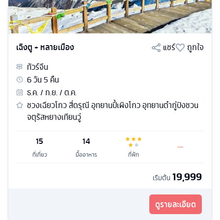
เฉิงตู + หลายเมือง
แชร์
ถูกใจ
ทัวร์
จีน
6
วัน
5
คืน
ธ.ค. / ก.ย. / ต.ค.
ชวงเฉียวโกว สี่ดรุณี อุทยานปี้เผิงโกว อุทยานต๋ากู่ปิงชวน
จตุรัสหยางเทียนวู่
15
14
ที่เที่ยว
มื้ออาหาร
ที่พัก
19,999
เริ่มต้น
ดูรายละเอียด