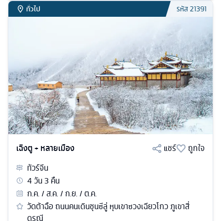
ทั่วไป
รหัส
21391
เฉิงตู + หลายเมือง
แชร์
ถูกใจ
ทัวร์
จีน
4
วัน
3
คืน
ก.ค. / ส.ค. / ก.ย. / ต.ค.
วัดต้าฉือ ถนนคนเดินชุนซีลู่ หุบเขาซวงเฉียวโกว ภูเขาสี่
ดรุณี