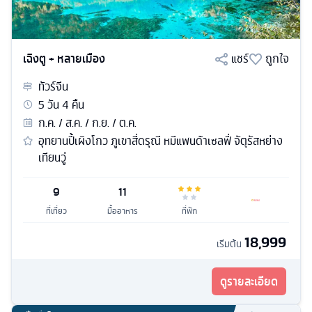
เฉิงตู + หลายเมือง
แชร์
ถูกใจ
ทัวร์
จีน
5
วัน
4
คืน
ก.ค. / ส.ค. / ก.ย. / ต.ค.
อุทยานปี้เผิงโกว ภูเขาสี่ดรุณี หมีแพนด้าเซลฟี่ จัตุรัสหย่าง
เทียนวู่
9
11
ที่เที่ยว
มื้ออาหาร
ที่พัก
18,999
เริ่มต้น
ดูรายละเอียด