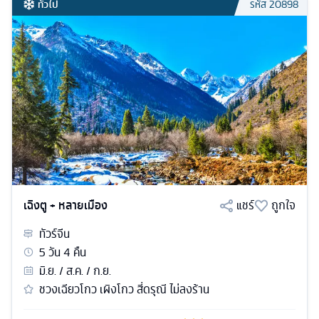
ทั่วไป
รหัส
20898
เฉิงตู + หลายเมือง
แชร์
ถูกใจ
ทัวร์
จีน
5
วัน
4
คืน
มิ.ย. / ส.ค. / ก.ย.
ชวงเฉียวโกว เผิงโกว สี่ดรุณี ไม่ลงร้าน