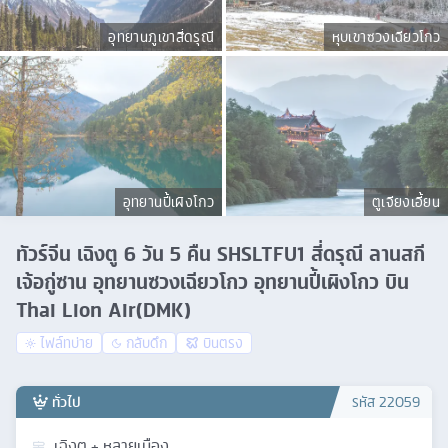
อุทยานภูเขาสี่ดรุณี
หุบเขาซวงเฉียวโกว
อุทยานปี้เผิงโกว
ตูเจียงเอี้ยน
ทัวร์จีน เฉิงตู 6 วัน 5 คืน SHSLTFU1 สี่ดรุณี ลานสกี
เจ้อกู่ซาน อุทยานซวงเฉียวโกว อุทยานปี้เผิงโกว บิน
Thai Lion Air(DMK)
ไฟล์ทบ่าย
กลับดึก
บินตรง
ทั่วไป
รหัส
22059
เฉิงตู + หลายเมือง