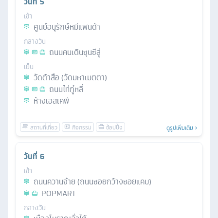
วันที่
5
เช้า
ศูนย์อนุรักษ์หมีแพนด้า
กลางวัน
ถนนคนเดินซุนซีลู่
เย็น
วัดต้าสือ (วัดมหาเมตตา)
ถนนไท่กู๋หลี่
ห้างเอสเคพี
ดูรูปเพิ่มเติม
วันที่
6
เช้า
ถนนควานจ๋าย (ถนนซอยกว้างซอยแคบ)
POPMART
กลางวัน