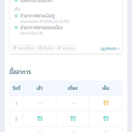
เมืองโบราณลั่วไต้
เย็น
ท่าอากาศยานเฉิงตู
นัดหมาย
ออก
20.30
เที่ยวบิน
SL933
ท่าอากาศยานดอนเมือง
เดินทางถึง
22.35
ดูรูปเพิ่มเติม
มื้ออาหาร
วันที่
เช้า
เที่ยง
เย็น
1
—
—
2