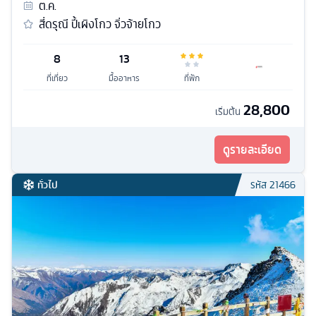
ต.ค.
สี่ดรุณี ปี้เผิงโกว จิ่วจ้ายโกว
8
13
ที่เที่ยว
มื้ออาหาร
ที่พัก
28,800
เริ่มต้น
ดูรายละเอียด
ทั่วไป
รหัส
21466