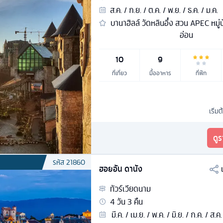
ส.ค. / ก.ย. / ต.ค. / พ.ย. / ธ.ค. / ม.ค.
บานาฮิลล์ วัดหลินอึ๋ง สวน APEC หมู่
อ่อน
10
9
ที่เที่ยว
มื้ออาหาร
ที่พัก
เริ่มต
ดู
รหัส
21860
ฮอยอัน ดานัง
ทัวร์
เวียดนาม
4
วัน
3
คืน
มี.ค. / เม.ย. / พ.ค. / มิ.ย. / ก.ค. / ส.ค