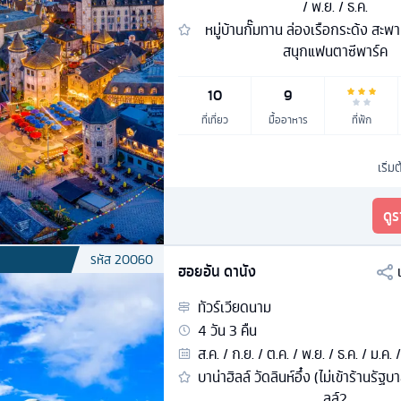
/ พ.ย. / ธ.ค.
หมู่บ้านกั๊มทาน ล่องเรือกระด้ง สะพา
สนุกแฟนตาซีพาร์ค
10
9
ที่เที่ยว
มื้ออาหาร
ที่พัก
เริ่ม
ดู
รหัส
20060
ฮอยอัน ดานัง
ทัวร์
เวียดนาม
4
วัน
3
คืน
ส.ค. / ก.ย. / ต.ค. / พ.ย. / ธ.ค. / ม.ค. /
บาน่าฮิลล์ วัดลินห์อึ๋ง (ไม่เข้าร้านรัฐ
ลล์2