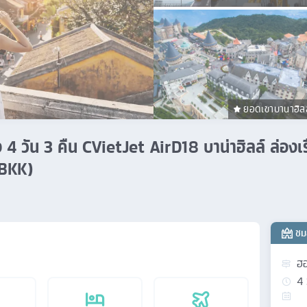
ยอดเขาบานาฮิลล
ง 4 วัน 3 คืน CVietJet AirD18 บาน่าฮิลล์ ล่อง
(BKK)
ชม
ฮอ
4