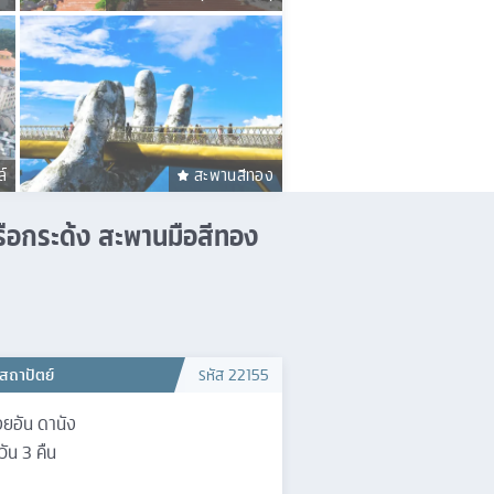
์
สะพานสีทอง
เรือกระด้ง สะพานมือสีทอง
สถาปัตย์
รหัส
22155
ยอัน ดานัง
วัน
3
คืน