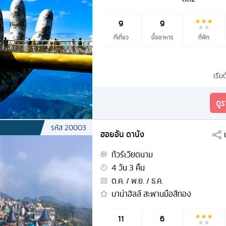
9
9
ที่เที่ยว
มื้ออาหาร
ที่พัก
เริ่ม
ดู
รหัส
20003
ฮอยอัน ดานัง
ทัวร์
เวียดนาม
4
วัน
3
คืน
ต.ค. / พ.ย. / ธ.ค.
บาน่าฮิลล์ สะพานมือสีทอง
11
6