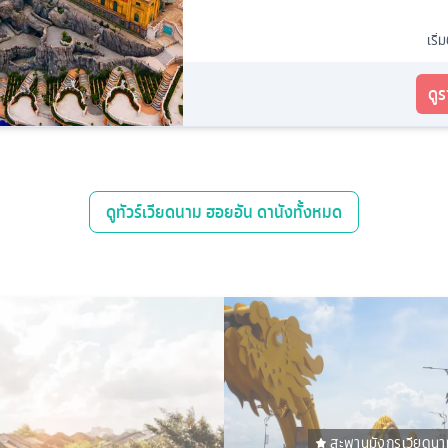
เริ่
ดู
ดู
ทัวร์เวียดนาม ฮอยอัน ดานัง
ทั้งหมด
สะพานมังกรเวียดนา