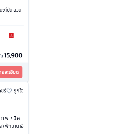
นญี่ปุ่น สวน
15,900
ต้น
รายละเอียด
แชร์
ถูกใจ
 ก.พ. / มี.ค.
บาล) พักบานาฮิ