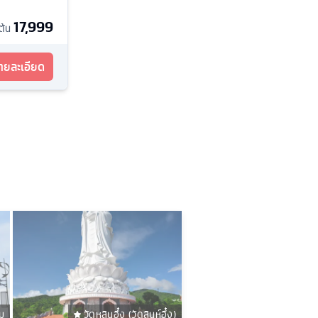
17,999
มต้น
รายละเอียด
ม
วัดหลินอึ๋ง (วัดลินห์อึ๋ง)