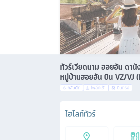
ทัวร์เวียดนาม ฮอยอัน ดานั
หมู่บ้านฮอยอัน บิน VZ/VJ 
กลับดึก
ไฟล์ทเช้า
บินตรง
ไฮไลท์ทัวร์