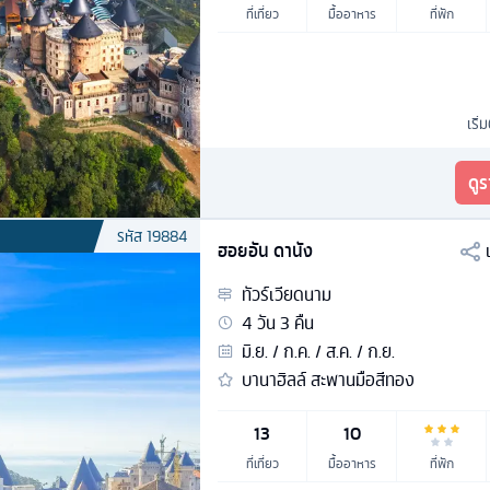
ที่เที่ยว
มื้ออาหาร
ที่พัก
เริ่
ดู
รหัส
19884
ฮอยอัน ดานัง
ทัวร์
เวียดนาม
4
วัน
3
คืน
มิ.ย. / ก.ค. / ส.ค. / ก.ย.
บานาฮิลล์ สะพานมือสีทอง
13
10
ที่เที่ยว
มื้ออาหาร
ที่พัก