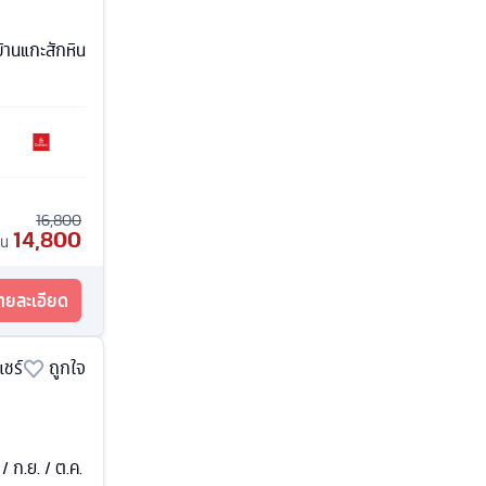
บ้านแกะสักหิน
16,800
14,800
้น
รายละเอียด
แชร์
ถูกใจ
. / ก.ย. / ต.ค.