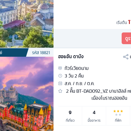
1
เริ่มต้น
ดู
ย์
รหัส
18821
ฮอยอัน ดานัง
ทัวร์
เวียดนาม
3
วัน
2
คืน
ส.ค. / ก.ย. / ต.ค.
2 คีืน BT-DAD092_VZ บานาฮิลล์ หมู
เมืองโบราณฮอยอัน
9
4
ที่เที่ยว
มื้ออาหาร
ที่พัก