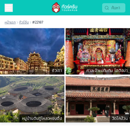
หน้าแรก
ทัวร์จีน
#22187
ซัวเถา
ศาลเจ้าแม่ทับทิม ไฮตังม่า
หมู่บ้านดินถู่โหลวหย่งติ้ง
วัดไคง้วน