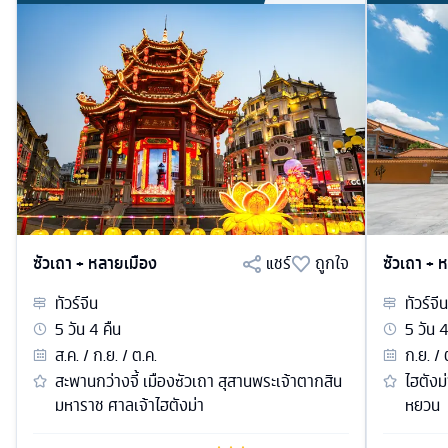
ซัวเถา + หลายเมือง
แชร์
ถูกใจ
ซัวเถา + 
ทัวร์
จีน
ทัวร์
จีน
5
วัน
4
คืน
5
วัน
ส.ค. / ก.ย. / ต.ค.
ก.ย. / 
สะพานกว่างจี้ เมืองซัวเถา สุสานพระเจ้าตากสิน
ไฮตังม
มหาราช ศาลเจ้าไฮตังม่า
หยวน