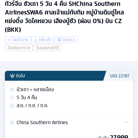
ทัวร์จีน ซัวเถา 5 วัน 4 คืน SHChina Southern
AirlinesSWA6 ศาลเจ้าแม่ทับทิม หมู่บ้านดินถู่โหล
หย่งติ้ง วัดไคหยวน เฮียงบู้ซัว (ผ่อน 0%) บิน CZ
(BKK)
ไฟล์ทบ่าย
กลับเช้า
บินตรง
วันปิยมหาราช
วันแม่แห่งชาติ
ทั่วไป
รหัส
22187
ซัวเถา + หลายเมือง
5
วัน
4
คืน
ส.ค. / ก.ย. / ต.ค.
China Southern Airlines
27,999