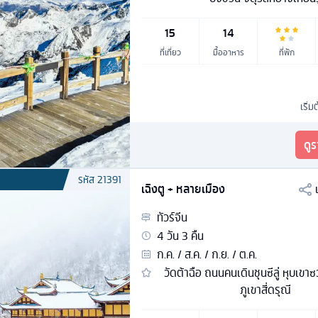
15
14
ที่เที่ยว
มื้ออาหาร
ที่พัก
เริ่ม
ดู
รหัส
21391
เฉิงตู + หลายเมือง
ทัวร์
จีน
4
วัน
3
คืน
ก.ค. / ส.ค. / ก.ย. / ต.ค.
วัดต้าฉือ ถนนคนเดินชุนซีลู่ หุบเขา
ภูเขาสี่ดรุณี