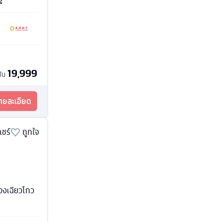
19,999
ต้น
รายละเอียด
แชร์
ถูกใจ
ซวงเฉียวโกว