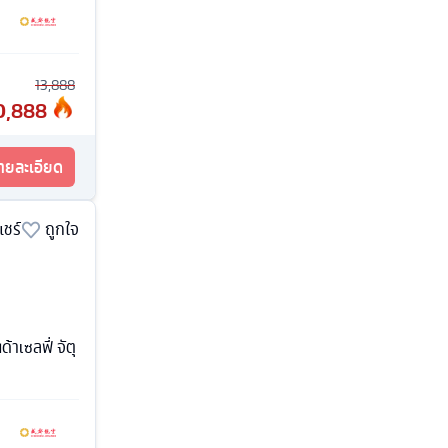
13,888
0,888
รายละเอียด
แชร์
ถูกใจ
้าเซลฟี่ จัตุ