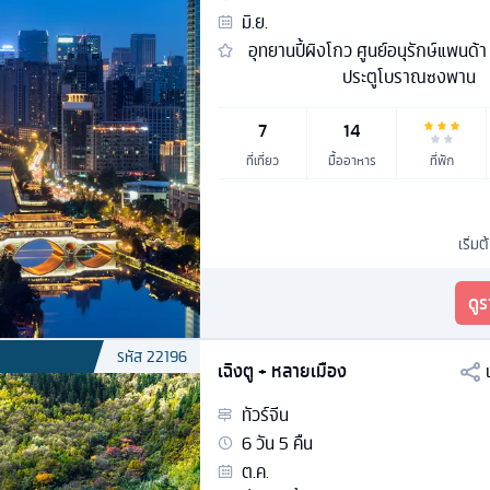
มิ.ย.
อุทยานปี้ผิงโกว ศูนย์อนุรักษ์แพนด้า
ประตูโบราณซงพาน
7
14
ที่เที่ยว
มื้ออาหาร
ที่พัก
เริ่มต
ดู
รหัส
22196
เฉิงตู + หลายเมือง
ทัวร์
จีน
6
วัน
5
คืน
ต.ค.