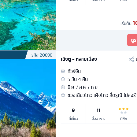
1
เริ่มต้น
ดู
รหัส
20898
เฉิงตู + หลายเมือง
ทัวร์
จีน
5
วัน
4
คืน
มิ.ย. / ส.ค. / ก.ย.
ชวงเฉียวโกว เผิงโกว สี่ดรุณี ไม่ลงร้
9
11
ที่เที่ยว
มื้ออาหาร
ที่พัก