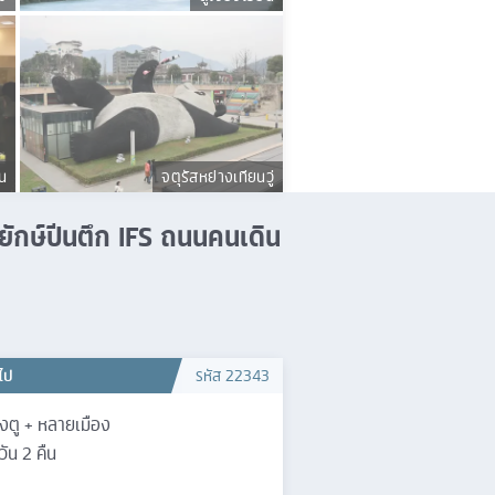
น
จตุรัสหย่างเทียนวู่
้ายักษ์ปีนตึก IFS ถนนคนเดิน
วไป
รหัส
22343
ิงตู + หลายเมือง
วัน
2
คืน