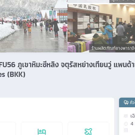
ร้านผลิตภัณฑ์ยางพาราจี
น TFU56 ภูเขาหิมะซีหลิง จตุรัสหย่างเทียนวู่ แพนด
nes (BKK)
ทั่
เฉ
4