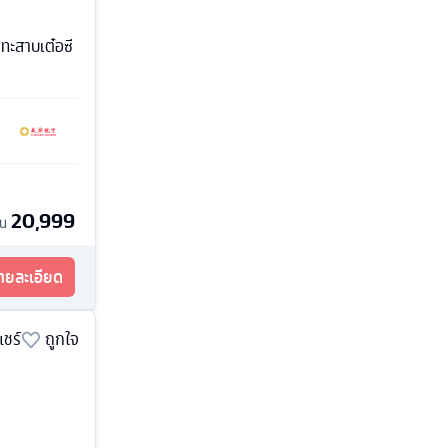
 ทะสาบเต๋อซี
20,999
้น
รายละเอียด
แชร์
ถูกใจ