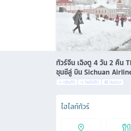
ทัวร์จีน เฉิงตู 4 วัน 2 คื
ชุนซีลู่ บิน Sichuan Airli
กลับดึก
ไฟล์ทดึก
บินตรง
ไฮไลท์ทัวร์