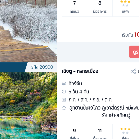
7
8
ที่เที่ยว
มื้ออาหาร
ที่พัก
1
เริ่มต้น
ดู
รหัส
20900
เฉิงตู + หลายเมือง
ทัวร์
จีน
5
วัน
4
คืน
ก.ค. / ส.ค. / ก.ย. / ต.ค.
อุทยานปี้เผิงโกว ภูเขาสี่ดรุณี หมีแพนด
รัสหย่างเทียนวู่
9
11
ที่เที่ยว
มื้ออาหาร
ที่พัก