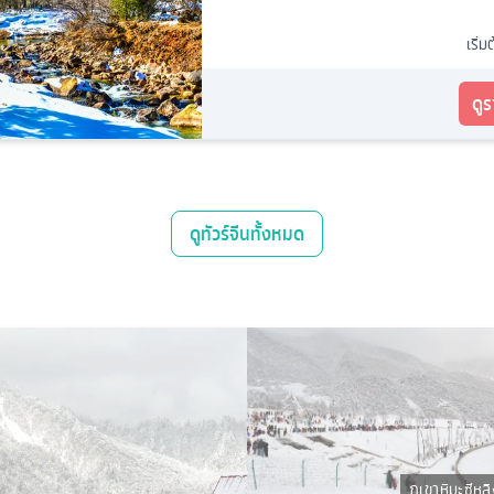
เริ่ม
ดู
ดู
ทัวร์จีน
ทั้งหมด
ภูเขาหิมะซีหล