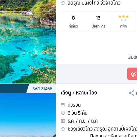
สี่ดรุณี ปี้เผิงโกว จิ่วจ้ายโกว
8
13
ที่เที่ยว
มื้ออาหาร
ที่พัก
เริ่มต
ดู
รหัส
21466
เฉิงตู + หลายเมือง
ทัวร์
จีน
6
วัน
5
คืน
ธ.ค. / ก.ย. / ต.ค.
ชวงเฉียวโกว สี่ดรุณี อุทยานปี้เผิงโกว
ปิงชวน จตุรัสหยางเทียนวู