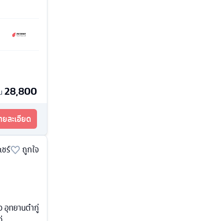
28,800
้น
รายละเอียด
แชร์
ถูกใจ
 อุทยานต๋ากู่
่