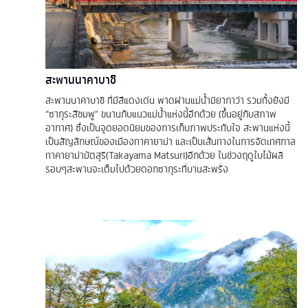
สะพานนาคาบาชิ
สะพานนาคาบาชิ ที่มีสีแดงเด่น พาดผ่านแม่น้ำมิยากาว่า รวมทั้งยังมี
“ซากุระสีชมพู” ขนานกับแนวแม่น้ำแห่งนี้อีกด้วย (ขึ้นอยู่กับสภาพ
อากาศ) ซึ่งเป็นจุดยอดนิยมของการเก็บภาพประทับใจ สะพานแห่งนี้
เป็นสัญลักษณ์ของเมืองทาคายาม่า และเป็นเส้นทางในการจัดเทศกาล
ทาคายาม่ามัตสุริ(Takayama Matsuri)อีกด้วย ในช่วงฤดูใบไม้ผลิ
รอบๆสะพานจะเต็มไปด้วยดอกซากุระที่บานสะพรั่ง