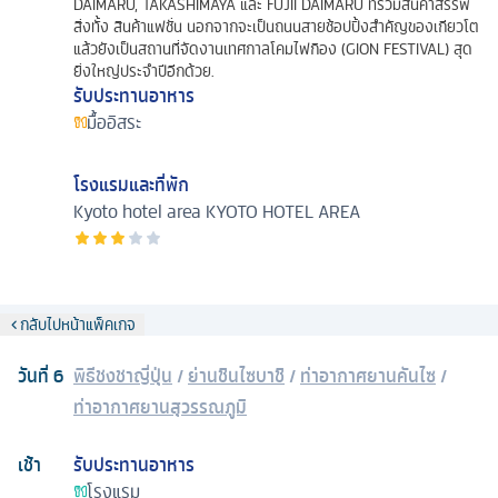
DAIMARU, TAKASHIMAYA และ FUJII DAIMARU ที่รวมสินค้าสรรพ
สิ่งทั้ง สินค้าแฟชั่น นอกจากจะเป็นถนนสายช้อปปิ้งสำคัญของเกียวโต
แล้วยังเป็นสถานที่จัดงานเทศกาลโคมไฟกิอง (GION FESTIVAL) สุด
ยิ่งใหญ่ประจำปีอีกด้วย.
รับประทานอาหาร
มื้ออิสระ
โรงแรมและที่พัก
Kyoto hotel area
KYOTO HOTEL AREA
กลับไปหน้าแพ็คเกจ
วันที่
6
พิธีชงชาญี่ปุ่น
/
ย่านชินไซบาชิ
/
ท่าอากาศยานคันไซ
/
ท่าอากาศยานสุวรรณภูมิ
เช้า
รับประทานอาหาร
โรงแรม