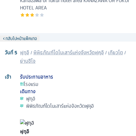
Kanazawa or fukui hotel area
KANAZAWA OR FUKUI
HOTEL AREA
กลับไปหน้าแพ็คเกจ
วันที่
5
ฟุกุอิ
/
พิพิธภัณฑ์ไดโนเสาร์แห่งจังหวัดฟุคุอิ
/
เกียวโต
/
ย่านชิโจ
เช้า
รับประทานอาหาร
โรงแรม
เดินทาง
ฟุกุอิ
พิพิธภัณฑ์ไดโนเสาร์แห่งจังหวัดฟุคุอิ
ฟุกุอิ