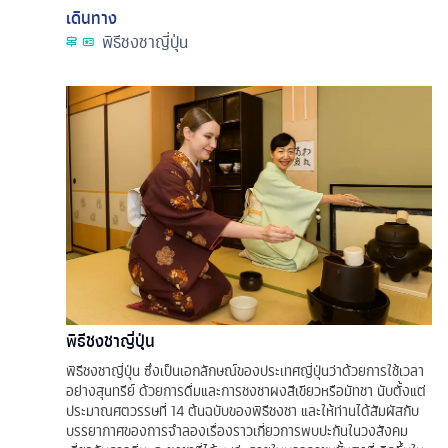
เดินทาง
พิธีชงชาญี่ปุ่น
พิธีชงชาญี่ปุ่น
พิธีชงชาญี่ปุ่น ซึ่งเป็นเอกลักษณ์ของประเทศญี่ปุ่นว่าด้วยการใช้เวลา
อย่างสุนทรีย์ ด้วยการดื่มและการชงชาผงสีเขียวหรือมัทชา นับตั้งแต่
ประมาณศตวรรษที่ 14 ต้นฉบับของพิธีชงชา และให้ท่านได้สัมผัสกับ
บรรยากาศของการจำลองเรื่องราวเกี่ยวการพบปะกันในวงสังคม