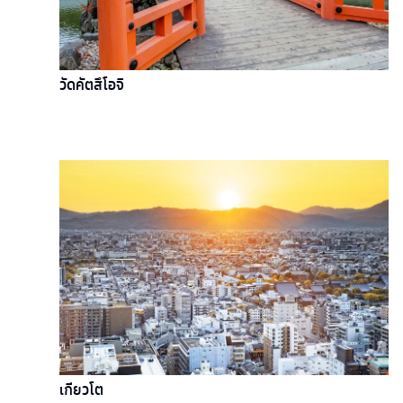
วัดคัตสึโอจิ
เกียวโต