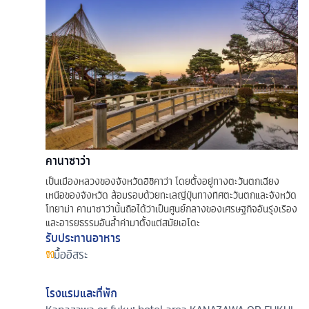
คานาซาว่า
เป็นเมืองหลวงของจังหวัดอิชิคาว่า โดยตั้งอยู่ทางตะวันตกเฉียง
เหนือของจังหวัด ล้อมรอบด้วยทะเลญี่ปุ่นทางทิศตะวันตกและจังหวัด
โทยาม่า คานาซาว่านั้นถือได้ว่าเป็นศูนย์กลางของเศรษฐกิจอันรุ่งเรือง
และอารยธรรมอันลํ้าค่ามาตั้งแต่สมัยเอโดะ
รับประทานอาหาร
มื้ออิสระ
โรงแรมและที่พัก