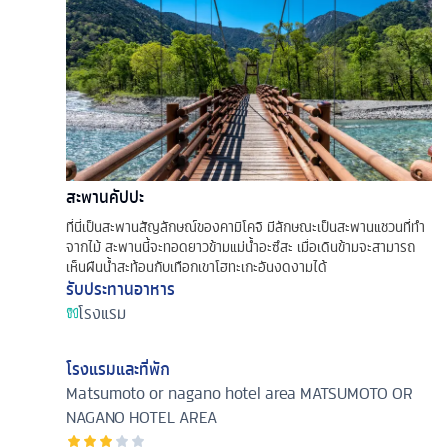
สะพานคัปปะ
ที่นี่เป็นสะพานสัญลักษณ์ของคามิโคจิ มีลักษณะเป็นสะพานแชวนที่ทำ
จากไม้ สะพานนี้จะทอดยาวข้ามแม่น้ำอะซึสะ เมื่อเดินข้ามจะสามารถ
เห็นผืนน้ำสะท้อนกับเทือกเขาโฮทะเกะอันงดงามได้
รับประทานอาหาร
โรงแรม
โรงแรมและที่พัก
Matsumoto or nagano hotel area
MATSUMOTO OR
NAGANO HOTEL AREA