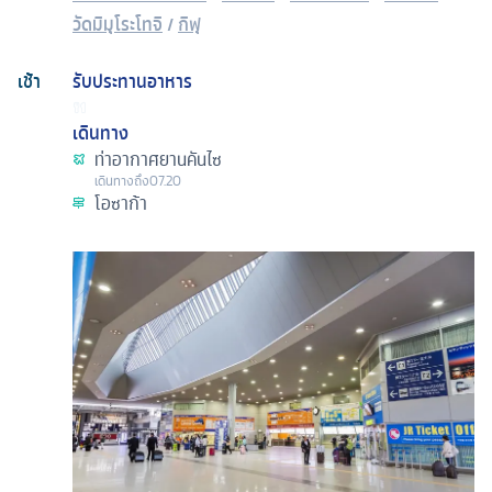
วัดมิมุโระโทจิ
/
กิฟุ
เช้า
รับประทานอาหาร
เดินทาง
ท่าอากาศยานคันไซ
เดินทางถึง
07.20
โอซาก้า