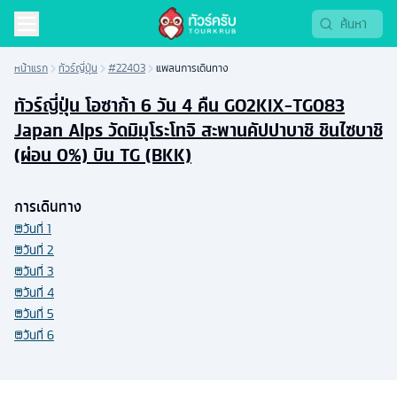
หน้าแรก
ทัวร์ญี่ปุ่น
#22403
แพลนการเดินทาง
ทัวร์ญี่ปุ่น โอซาก้า 6 วัน 4 คืน GO2KIX-TG083
Japan Alps วัดมิมุโระโทจิ สะพานคัปปาบาชิ ชินไซบาชิ
(ผ่อน 0%) บิน TG (BKK)
การเดินทาง
วันที่
1
วันที่
2
วันที่
3
วันที่
4
วันที่
5
วันที่
6