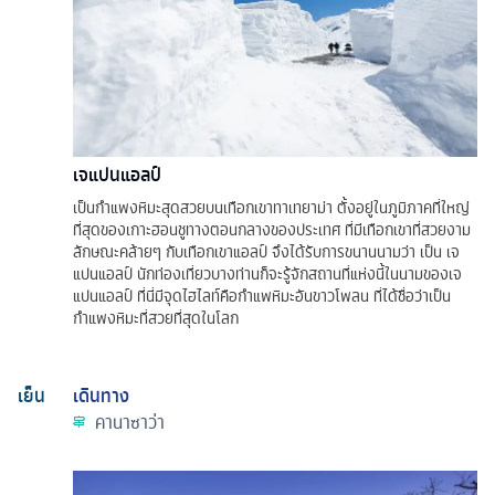
เจแปนแอลป์
เป็นกำแพงหิมะสุดสวยบนเทือกเขาทาเทยาม่า ตั้งอยู่ในภูมิภาคที่ใหญ่
ที่สุดของเกาะฮอนชูทางตอนกลางของประเทศ ที่มีเทือกเขาที่สวยงาม
ลักษณะคล้ายๆ กับเทือกเขาแอลป์ จึงได้รับการขนานนามว่า เป็น เจ
แปนแอลป์ นักท่องเที่ยวบางท่านก็จะรู้จักสถานที่แห่งนี้ในนามของเจ
แปนแอลป์ ที่นี่มีจุดไฮไลท์คือกำแพหิมะอันขาวโพลน ที่ได้ชื่อว่าเป็น
กำแพงหิมะที่สวยที่สุดในโลก
เย็น
เดินทาง
คานาซาว่า