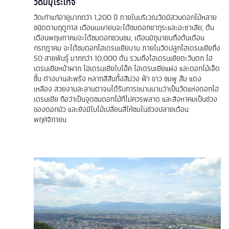
วัดมิมุโระโทจิ
วัดเก่าแก่อายุมากกว่า 1,200 ปี ภายในบริเวณวัดมีสวนดอกไม้หลาย
ชนิดตามฤดูกาล เดือนเมษายนจะได้ชมดอกซากุระและอะซาเลีย, ต้น
เดือนพฤษภาคมจะได้ชมดอกชวนชม, เดือนมิถุนายนถึงต้นเดือน
กรกฎาคม จะได้ชมดอกไฮเดรนเยียบาน ภายในวัดปลูกไฮเดรนเยียถึง
50 สายพันธุ์ มากกว่า 10,000 ต้น รวมถึงไฮเดรนเยียตะวันตก ไฮ
เดรนเยียหน้าผาก ไฮเดรนเยียใบโอ๊ค ไฮเดรนเยียแฝง และดอกไม้เจ็ด
ชั้น ต่างบานสะพรั่ง หลากสีสันทั้งสีม่วง ฟ้า ขาว ชมพู ส้ม แดง
เหลือง สวยงามละลานตาจนได้รับการขนานนามว่าเป็นวัดแห่งดอกไฮ
เดรนเยีย ถือว่าเป็นจุดชมดอกไม้ที่ไม่ควรพลาด และสิงหาคมเป็นช่วง
ของดอกบัว และยังมีใบไม้เปลี่ยนสีให้ชมในช่วงปลายเดือน
พฤศจิกายน