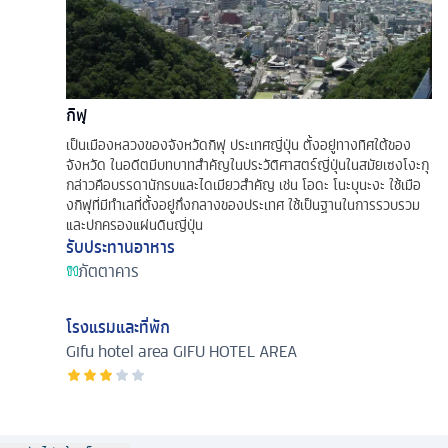
กิฟุ
เป็นเมืองหลวงของจังหวัดกิฟุ ประเทศญี่ปุ่น ตั้งอยู่ทางทิศใต้ของ
จังหวัด ในอดีตมีบทบาทสำคัญในประวัติศาสตร์ญี่ปุ่นในสมัยเซงโงะกุ
กล่าวคือบรรดานักรบและไดเมียวสำคัญ เช่น โอดะ โนะบุนะงะ ใช้เมือ
งกิฟุที่มีทำเลที่ตั้งอยู่กึ่งกลางของประเทศ ใช้เป็นฐานในการรวบรวม
และปกครองแผ่นดินญี่ปุ่น
รับประทานอาหาร
ภัตตาคาร
โรงแรมและที่พัก
Gifu hotel area
GIFU HOTEL AREA