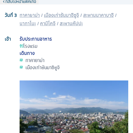
กลับไปหน้าแพ็คเกจ
วันที่
3
ทาคายาม่า
/
เมืองเก่าซันมาชิซูจิ
/
สะพานนาคาบาชิ
/
นากาโนะ
/
คามิโคจิ
/
สะพานคัปปะ
เช้า
รับประทานอาหาร
โรงแรม
เดินทาง
ทาคายาม่า
เมืองเก่าซันมาชิซูจิ