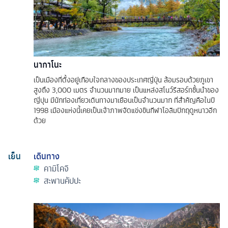
นากาโนะ
เป็นเมืองที่ตั้งอยู่เกือบใจกลางของประเทศญี่ปุ่น ล้อมรอบด้วยภูเขา
สูงถึง 3,000 เมตร จำนวนมากมาย เป็นแหล่งสโนว์รีสอร์ทชั้นนำของ
ญี่ปุน มีนักท่องเที่ยวเดินทางมาเยือนเป็นจำนวนมาก ที่สำคัญคือในปี
1998 เมืองแห่งนี้เคยเป็นเจ้าภาพจัดแข่งขันกีฬาโอลิมปิกฤดูหนาวอีก
ด้วย
เย็น
เดินทาง
คามิโคจิ
สะพานคัปปะ