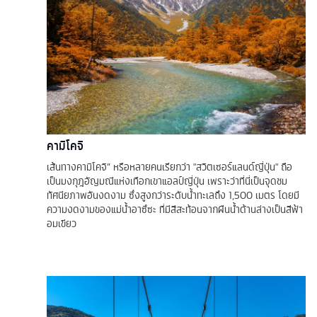
คามิโคจิ
เส้นทางคามิโคจิ” หรือหลายคนเรียกว่า "สวิตเซอร์แลนด์ญี่ปุ่น" ถือ
เป็นมงกุฎอัญมณีแห่งเทือกเขาแอลป์ญี่ปุ่น เพราะว่าที่นี่เป็นจุดชม
ทัศนียภาพอันงดงาม ซึ่งสูงกว่าระดับน้ำทะเลถึง 1,500 เมตร โดยมี
ความงดงามของแม่น้ำอาซึซะ ที่มีสีสะท้อนจากผืนน้ำด้านล่างเป็นสีฟ้า
อมเขียว