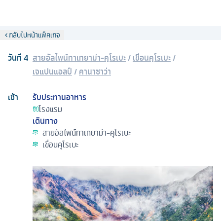
กลับไปหน้าแพ็คเกจ
วันที่
4
สายอัลไพน์ทาเทยาม่า-คุโรเบะ
/
เขื่อนคุโรเบะ
/
เจแปนแอลป์
/
คานาซาว่า
เช้า
รับประทานอาหาร
โรงแรม
เดินทาง
สายอัลไพน์ทาเทยาม่า-คุโรเบะ
เขื่อนคุโรเบะ